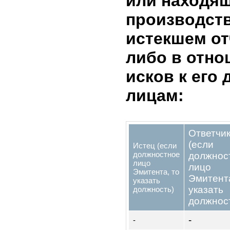
2.8. Сведе
администр
которые на
эмитента и
лиц за отч
Кем
На кого
нало
наложена
санкция
санкц
-
-