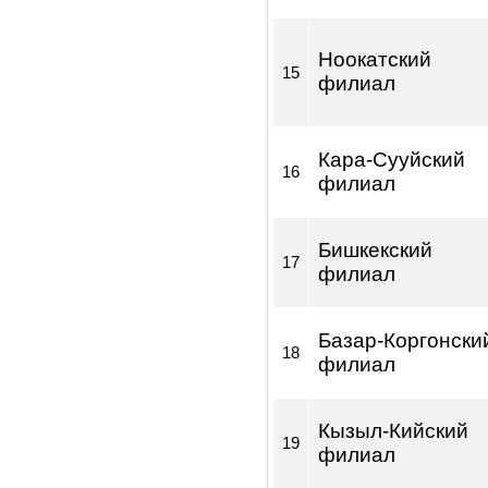
Каракольский
13
филиал
Узгенский фи
14
Ноокатский
15
филиал
Кара-Сууйски
16
филиал
Бишкекский
17
филиал