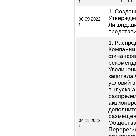
общест
Компан
собран
директо
получе
банка К
госуда
Компан
1.Созд
Утверж
07.06.2022
г.
Ликвид
предст
22.07.2022
Утверж
г.
1. Соз
Утверж
06.09.2022
г.
Ликвид
предст