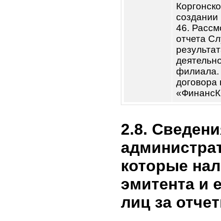
избран
Компан
дополн
Компан
труда р
Утверж
ЗАО «М
2026 гг
заключ
заинте
их бли
предос
в качес
получе
банках
нормат
Избран
Компан
кредита
Рассмо