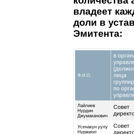
состоянию
отчетного 
физические лица
юридические лица
2.6. Персо
исполните
наблюдате
контрольно
Эмитента, 