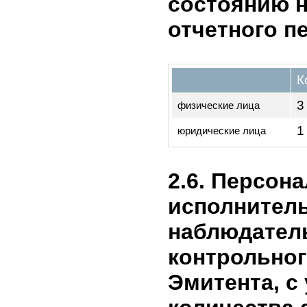
Эмитентом
Вид 
бума
(вла
Наименование
груп
владельца
по ц
бума
одног
-
-
2.5. Струк
Эмитента 
акционеров