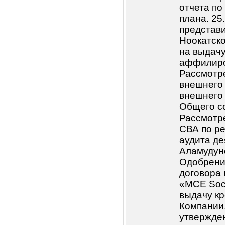
Переут
ценооб
редакц
догово
КБ «Кы
утверж
резуль
деятел
филиал
утверж
внутре
компле
Нарынс
филиал
кредит
кредита
Одобре
догово
Началь
Одобре