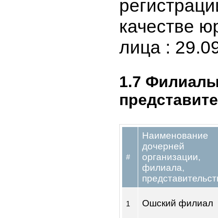
"Реестрод
1.6 Дата 
регистрац
качестве 
лица : 29.
1.7 Филиа
представи
Наименовани
дочерней
организации,
#