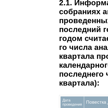
#
организации
-
1
2. Корпо
управлен
2.1. Инфо
собраниях
проведенн
последний
годом счит
го числа а