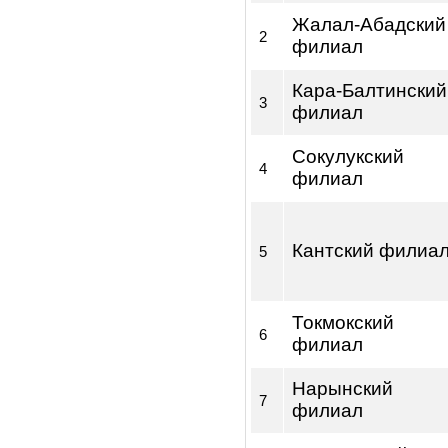
филиала,
представитель
Ошский фили
1
Жалал-Абадск
2
филиал
Кара-Балтинс
3
филиал
Сокулукский
4
филиал
Кантский фил
5