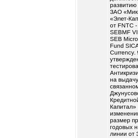
2.7. Сведе
Наблюдате
Эмитента з
квартал:
Дата
Повест
проведения
заседания
1. О со
филиал
Службы
3Обращ
Интерн
сроков
4. о со
5.Разра