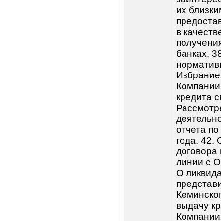
аудита
Аламуд
Одобре
договор
«MCE So
выдачу
Компан
утверж
резуль
деятел
32. Из
«Микро
Капитал
утверж
внутре
компле
Кара-С
внеоче
акцион