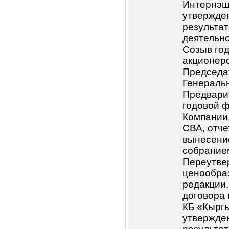
Компан
Mandate
Corpora
должно
развит
ЗАО «М
«Элет-К
от FNTC
SEBMF V
SEB Mic
Fund SI
Currenc
утверж
тестир
Антикр
на выда
связан
Джунус
Кредит