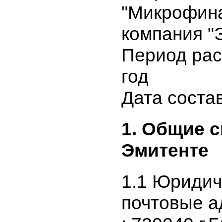
общество
"Микрофи
компания 
Период ра
год
Дата сост
1. Общие
Эмитенте
1.1 Юриди