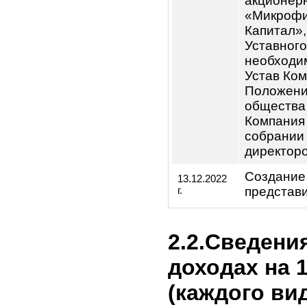
1. Рас
Компан
финанс
рекоме
Увелич
капита
услови
выпуск
распре
акцион
дополни
размещ
04.11.2022
Обществ
г.
Перере
акцион
«Микро
Капитал
Уставн
необхо