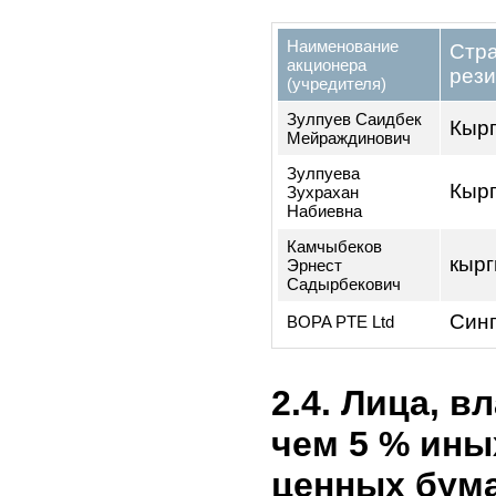
Вид
Период
ЦБ
01.01.2022
-
акции
31.12.2022
2.3. Акцио
Эмитента,
чем 5% кап
указанием 
Наименование