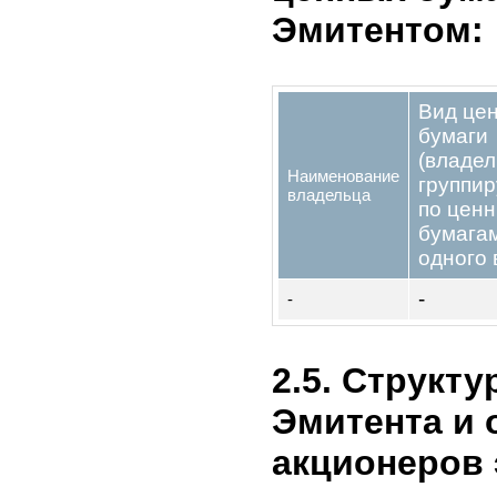
С
акционера
р
(учредителя)
Зулпуев Саидбек
К
Мейраждинович
Зулпуева
К
Зухрахан
Набиевна
Камчыбеков
к
Эрнест
Садырбекович
С
BOPA PTE Ltd
2.4. Лица,
чем 5 % ин
ценных бу