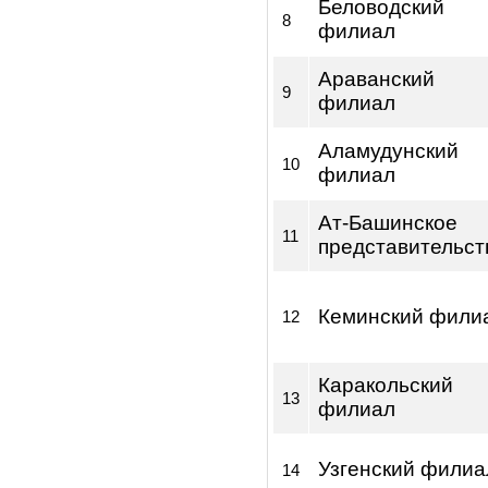
Токмокский
6
филиал
Нарынский
7
филиал
Беловодский
8
филиал
Араванский
9
филиал
Аламудунский
10
филиал
Ат-Башинское
11
представитель
Кеминский фи
12