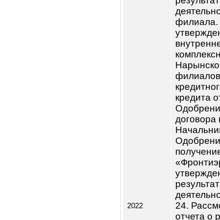
Капитал
измене
размер
годовых
линии 
Интерн
утверж
резуль
деятел
Созыв 
акцион
Предсе
Генера
Предва
годово
Компани
СВА, от
вынесе
собран