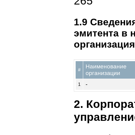
1.8 Общее
сотрудник
компании 
конец отч
265
1.9 Сведен
эмитента 
организац
Наименование