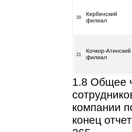
Базар-Коргонс
18
филиал
Кызыл-Кийски
19
филиал
Кербенский
20
филиал
Кочкор-Атинск
21
филиал