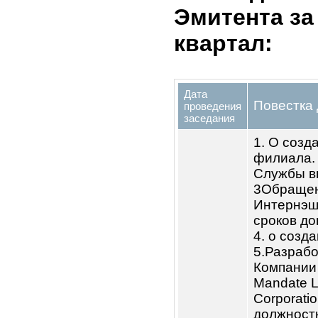
Сове
Усенакун уулу
Нуржигит
дире
Лавренюк
Сове
Татьяна
дире
Геннадьевна
Камчыбеков
Прав
Эрнест
Садырбекович
Даутов
Прав
Болсунбек
Шадыбекович
Журба Оксана
Прав
Юрьевна
Зулпуева
Реви
Акбермет
Саидбековна