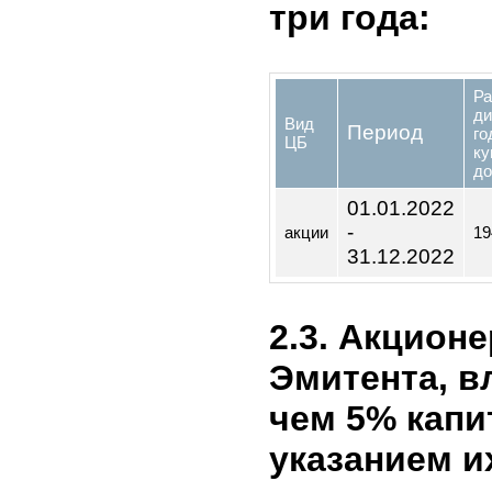
Устав 
Положе
общест
Компан
собран
директ
Создан
13.12.2022
г.
предст
2.2.Сведен
доходах на
(каждого в
три года: