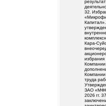
получе
«Фронт
утверж
резуль
деятел
24. Ра
2022
отчета 
отчета
плана. 
предст
Ноокат
на выда
аффили
Рассмо
внешне
внешне
Общего
Рассмо
СВА по