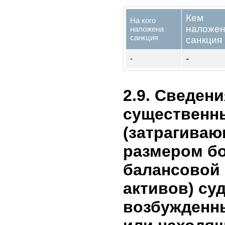
деятель
отчета 
года. 
догово
линии 
О ликв
предст
Кеминс
выдачу
Компани
Коргонс
создан
46. Ра
отчета
резуль
деятел
филиал
догово
«Финан