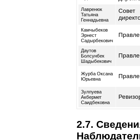
количества
владеет ка
доли в уст
Эмитента:
в ор
упра
(дол
лица
Ф.И.О.
груп
по о
упра
Лайлиев
Сове
Нурдин
дире
Джумаканович