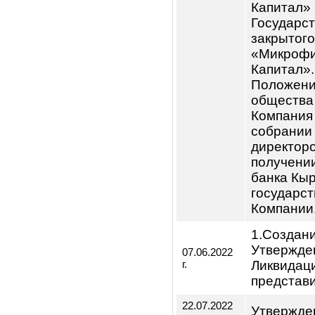
11. Оп
директ
директ
30.03.2022
Компан
г.
вознаг
14. Пе
акцион
«Микро
Капитал
внесен
15. Утв
акцион
«Микро
Капитал
Госуда
закрыт
«Микро
Капита
Положе