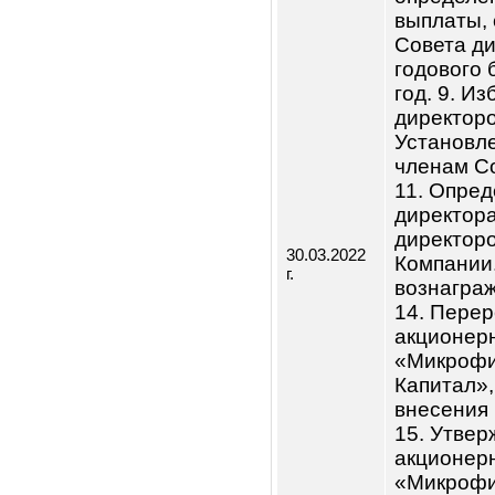
1. Утве
Утверж
Правлен
Утверж
отчетно
Утверж
Совета
год. 5.
2021 го
Компани
Распре
по резу
опреде
выплат
Совета
годово
год. 9.
директо
Устано
членам