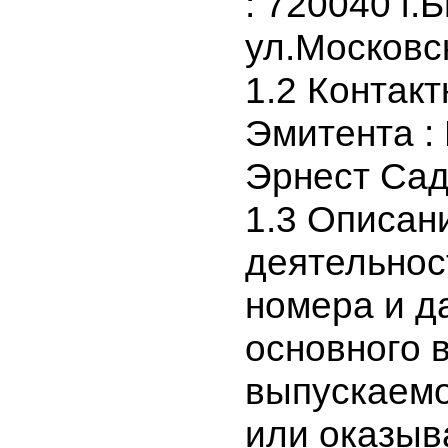
почтовые 
: 720040 г
ул.Москов
1.2 Конта
Эмитента 
Эрнест С
1.3 Описа
деятельно
номера и 
основного