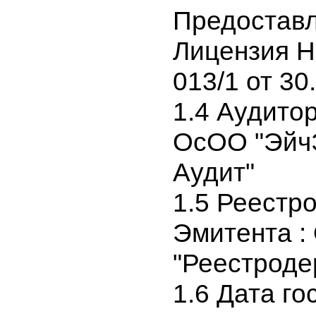
выпускае
или оказы
Предостав
Лицензия
013/1 от 3
1.4 Аудит
ОсОО "Эй
Аудит"
1.5 Реест
Эмитента