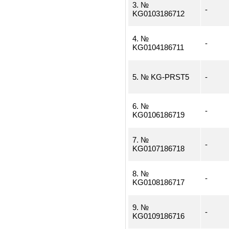
1. №
-
KG0101186714
2. №
-
KG0102186713
3. №
-
KG0103186712
4. №
-
KG0104186711
5. № KG-PRST5
-
6. №
-
KG0106186719