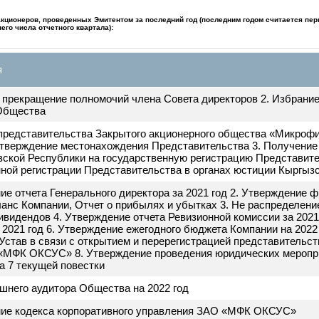
по повышению степени доступности кредитных ресурсов 
физических лиц Кыргызской Республики, снижению кредит
достижению выполнения совместных проектов и защите и
кредитных организаций в процессе микрофинансирования
ление Эмитента.
ях акционеров, проведенных Эмитентом за последний год (последним годом считае
леднего числа отчетного квартала):
 дня
ное прекращение полномочий члена Совета директоров 2. Из
ов Общества
ние представительства Закрытого акционерного общества «
. Утверждение местонахождения Представительства 3. Полу
ргызской Республики на государственную регистрацию Предс
венной регистрации Представительства в органах юстиции 
дение отчета Генерального директора за 2021 год 2. Утверж
 Баланс Компании, Отчет о прибылях и убытках 3. Не распре
 дивидендов 4. Утверждение отчета Ревизионной комиссии з