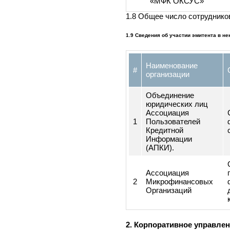
15
ЗАО «МФК ОКСУС
Кызылсуйское
16
представительств
«МФК ОКСУС»
1.8 Общее число сотрудни
1.9 Сведения об участии эмитента
Наименование
#
организации
Объединение
юридических лиц
Ассоциация
1
Пользователей
Кредитной
Информации
(АПКИ).