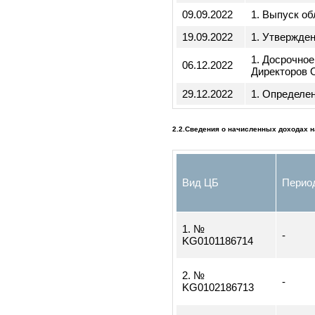
31.03.2022
аудиторов
изменений
Уставе З
Уставе пу
05.08.2022
1. Выбор 
09.09.2022
1. Утвер
09.09.2022
1. Выпус
19.09.2022
1. Утвер
1. Досроч
06.12.2022
Директор
29.12.2022
1. Опреде
2.2.Сведения о начисленных дохода
Вид ЦБ
Пе