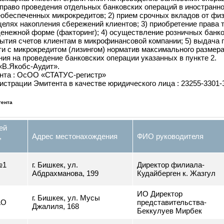
ре, не превышающем в совокупности с микрокредитом (лизин
о заемщика. Имеется ограничения на проведение банковских 
на право проведения отдельных банковских операций в иност
и необеспеченных микрокредитов; 2) прием срочных вкладов
 в целях накопления сбережений клиентов; 3) приобретение 
в денежной форме (факторинг); 4) осуществление розничных
открытия счетов клиентам в микрофинансовой компании; 5) вы
сти с микрокредитом (лизингом) норматив максимального ра
чения на проведение банковских операции указанных в пункт
АО «В.Якобс-Аудит».
итента : ОсОО «СТАТУС-регистр»
 регистрации Эмитента в качестве юридического лица : 23255
 Эмитента
ерней
ала,
Адрес местонахождения
ФИО руководител
а
ал №1
г. Бишкек, ул.
Директор филиала
»
Абдрахманова, 199
Кудайберген к. Жа
ИО Директор
г. Бишкек, ул. Мусы