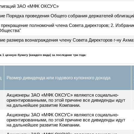
 за 2021 год 6. Утверждение ежегодного бюджета Компании н
 в Устав в связи с открытием и перерегистрацией представи
АО «МФК ОКСУС» 8. Утверждение проведения юридических м
нкта 7 текущей повестки
внешнего аудитора Общества на 2022 год
ждение кодекса корпоративного управления ЗАО «МФК ОКСУ
к облигаций ЗАО «МФК ОКСУС»
ждение Порядка проведения Общего собрания держателей 
ное прекращение полномочий члена Совета директоров; 2. И
ов Общества"
ление размера вознаграждения члену Совета Директоров г-н
х на 1 ценную бумагу (каждого вида) за последние три года:
риод
Размер дивиденда или годового купонного дохода