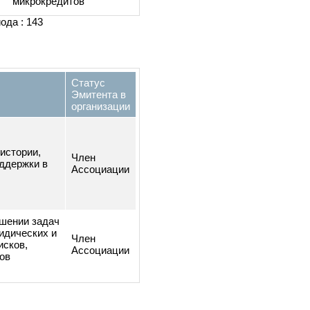
необеспеченных
микрокредитов
Выдача обеспеченных и
а-
необеспеченных
микрокредитов
о периода : 143
Статус
Эмитента в
организации
итной истории,
Член
ния поддержки в
Ассоциации
й в решении задач