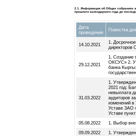
Ассоциация
2
Микрофинансовых
Организаций
2. Корпоративное управ
2.1. Информация об Общих собрани
прошлого календарного года до пос
Дата
Повестка
проведения
1. Досроч
14.10.2021
директор
1. Созда
ОКСУС» 2
29.12.2021
банка Кы
государст
1. Утверж
2021 год:
невыплата