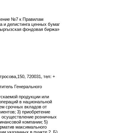
риложение №7 к Правилам
истинга и делистинга ценных бумаг
АО «Кыргызская фондовая биржа»
ца Матросова,150, 720031, тел: +
 Заместитель Генерального
ида выпускаемой продукции или
вских операций в национальной
 2) прием срочных вкладов от
ний клиентов; 3) приобретение
инг); 4) осуществление розничных
микрофинансовой компании; 5)