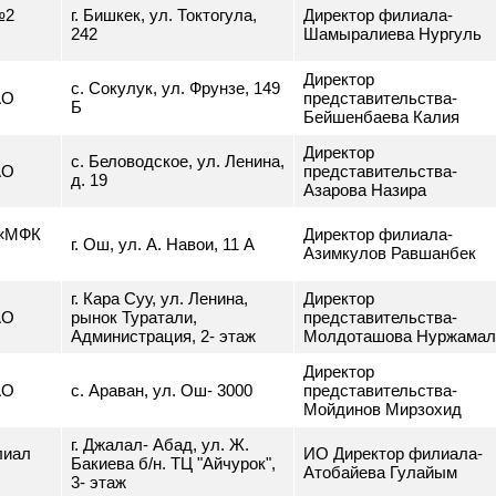
о ЗАО
представительств
Джалиля, 168
Беккулуев Мирбе
ал №2
г. Бишкек, ул. Токтогула,
Директор филиала
»
242
Шамыралиева Нур
Директор
с. Сокулук, ул. Фрунзе, 149
о ЗАО
представительств
Б
Бейшенбаева Кал
Директор
с. Беловодское, ул. Ленина,
о ЗАО
представительств
д. 19
Азарова Назира
АО «МФК
Директор филиала
г. Ош, ул. А. Навои, 11 А
Азимкулов Равша
г. Кара Суу, ул. Ленина,
Директор
о ЗАО
рынок Туратали,
представительств
Администрация, 2- этаж
Молдоташова Ну
Директор
о ЗАО
с. Араван, ул. Ош- 3000
представительств
Мойдинов Мирзох