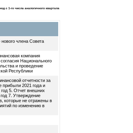
для юридических и
Член
ных рисков,
Ассоциации
нтересов
тся период с 1-го числа аналогичного квартала
брание нового члена Совета
Микрофинансовая компания
чение согласия Национального
тавительства и проведение
Кыргызской Республики
дение финансовой отчетности за
деление прибыли 2021 года и
а 2021 год 5. Отчет внешних