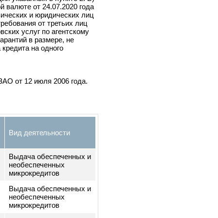
гом) норматив максимального
операции указанных в пункте 2. Б)
ранной валюте от 24.07.2020 года
 от физических и юридических лиц
права требования от третьих лиц
 банковских услуг по агентскому
дача гарантий в размере, не
змера кредита на одного
е 2.
-3301-ЗАО от 12 июля 2006 года.
я
Вид деятельности
Выдача обеспеченных и
-
необеспеченных
згул
микрокредитов
Выдача обеспеченных и