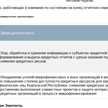
»
Жамансариева, 190
Бекенов Бактыбек
ИО Директор
г. Кызыл-Суу, ул. Ибраева
о ЗАО
представительств
д.64
Антонов Нурлан
ков, работающих в компании по состоянию на конец отчетног
 в некоммерческих организациях
Сфера деятельности
Сбор, обработка и хранение информации о субъектах кред
формирование и выдача кредитных отчетов с целью оказа
снижении кредитных рисков.
Объединение усилий микрофинансовых и иных организаци