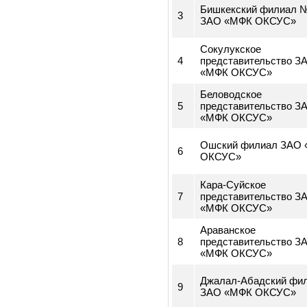
2
представительств
«МФК ОКСУС»
Бишкекский фили
3
ЗАО «МФК ОКСУС
Сокулукское
4
представительств
«МФК ОКСУС»
Беловодское
5
представительств
«МФК ОКСУС»
Ошский филиал З
6
ОКСУС»
Кара-Суйское
7
представительств
«МФК ОКСУС»
Араванское
8
представительств
«МФК ОКСУС»