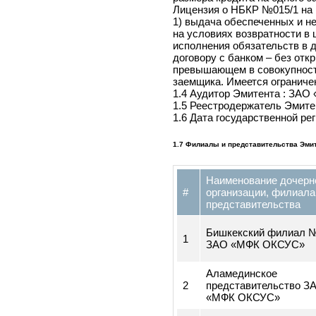
выдача гарантий в разме
размера кредита на одног
Лицензия о НБКР №015/1 
1) выдача обеспеченных 
на условиях возвратности
исполнения обязательств 
договору с банком – без 
превышающем в совокупно
заемщика. Имеется ограни
1.4 Аудитор Эмитента : З
1.5 Реестродержатель Эм
1.6 Дата государственной
1.7 Филиалы и представительства
Наименование доч
#
организации, фили
представительств
Бишкекский фили
1
ЗАО «МФК ОКСУС
Аламединское