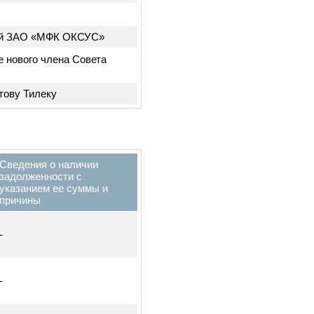
а 2022 год 7. Утверждение
тельств, которые не отражены в
ероприятий по изменению в
С»
облигаций ЗАО «МФК ОКСУС»
збрание нового члена Совета
у Ахматову Тилеку
Сведения о наличии
задолженности с
указанием ее суммы и
причины