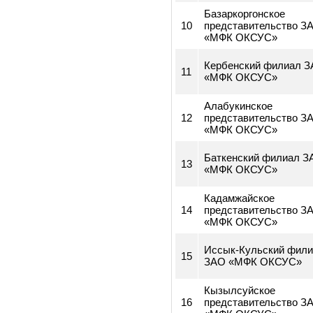
Джалал-Абадский 
9
ЗАО «МФК ОКСУС
Базаркоргонское
10
представительств
«МФК ОКСУС»
Кербенский филиа
11
«МФК ОКСУС»
Алабукинское
12
представительств
«МФК ОКСУС»
Баткенский филиа
13
«МФК ОКСУС»
Кадамжайское
14
представительств
«МФК ОКСУС»
Иссык-Кульский ф