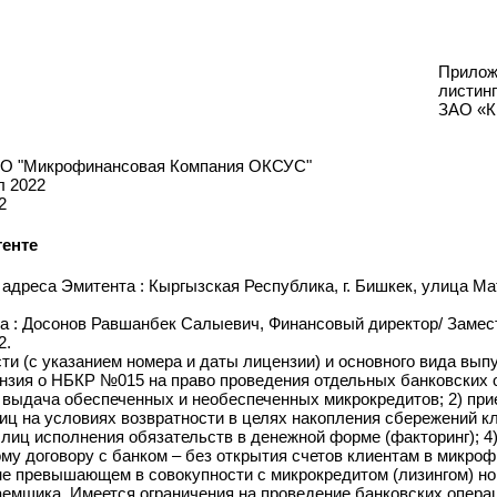
П
л
З
: ЗАО "Микрофинансовая Компания ОКСУС"
ртал 2022
2022
митенте
ые адреса Эмитента : Кыргызская Республика, г. Бишкек, ули
тента : Досонов Равшанбек Салыевич, Финансовый директор/
 112.
ности (с указанием номера и даты лицензии) и основного в
Лицензия о НБКР №015 на право проведения отдельных банко
а: 1) выдача обеспеченных и необеспеченных микрокредитов;
х лиц на условиях возвратности в целях накопления сбереже
ьих лиц исполнения обязательств в денежной форме (фактор
тскому договору с банком – без открытия счетов клиентам в 