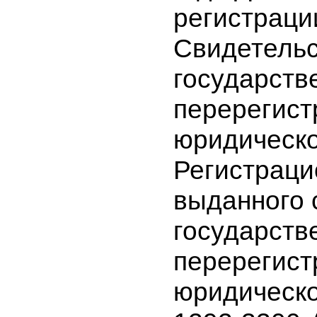
качестве 
лица : Да
регистрац
года Дата
регистрац
Свидетель
государст
перереги
юридическ
Регистра