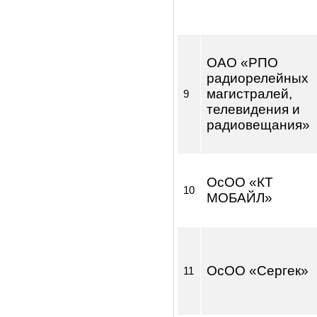
Таласский
7
областной фи
Баткенский
8
областной фи
ОАО «РПО
радиорелейны
магистралей,
9