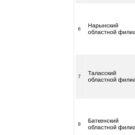
4
областной фи
Иссык-Кульски
5
областной фи
Нарынский
6
областной фи