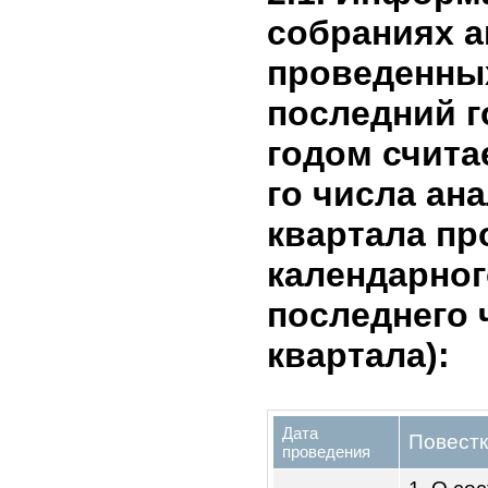
Учреждение «Ц
образования и
1
воспитания дет
Учреждение
Дошкольная
образовательн
2
организация
«Балаты» № 2
2. Корпо
управлен
2.1. Инфо
собраниях