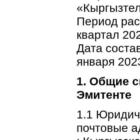
общество
«Кыргызт
Период ра
квартал 2
Дата сост
января 20
1. Общие
Эмитенте
1.1 Юриди