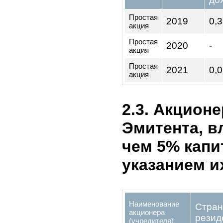
на 20
измен
ОАО 
внесе
Полож
Поло
2.2.Сведен
доходах на
(каждого в
три года: