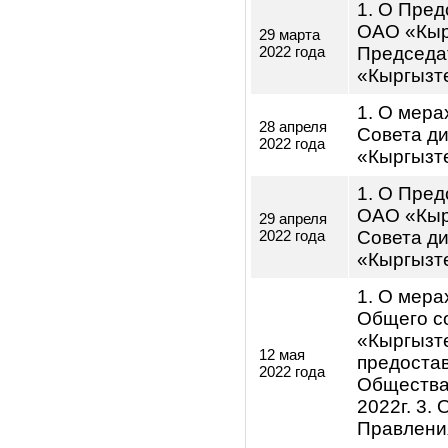
7 марта
члена 
2022 года
«Кыргы
Качкын
Об уча
17 марта
проекте
2022 года
Респуб
Об исп
содерж
Обществ
расход
директо
работы
«Кыргыз
утверж
финанс
«Кыргыз
отчете
25 марта
своей р