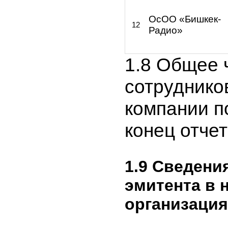
телевидения и
радиовещани
ОсОО «КТ
10
МОБАЙЛ»
ОсОО «Сергек
11
ОсОО «Бишкек
12
Радио»