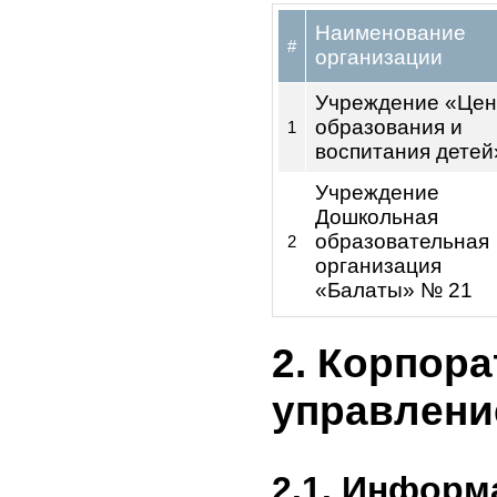
1.8 Общее
сотрудник
компании 
конец отч
1.9 Сведен
эмитента 
организац
Наименование
#
организации