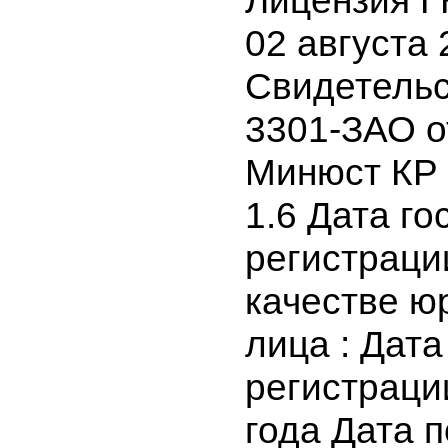
Бишкек, пр
147,телеф
17,код ОК
Лицензия
02 августа
Свидетель
3301-ЗАО о
Минюст К
1.6 Дата 
регистрац