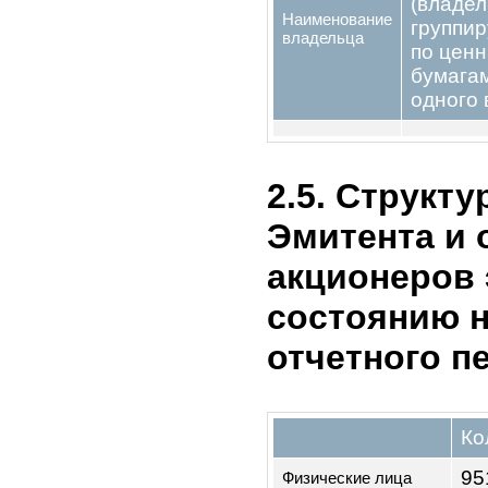
Наименование
Стр
акционера
рез
(учредителя)
Министерство
цифрового
Рез
развития
Кыргызской
Республики
Социальный
Рез
Фонд КР
2.4. Лица,
чем 5 % ин
ценных бу
Эмитентом