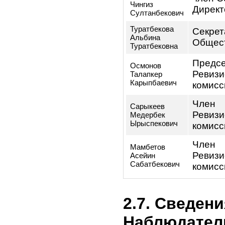
количества
владеет ка
доли в уст
Эмитента:
в ор
упра
(до
лиц
Ф.И.О.
груп
по о
упра
Мадаминов
Ген
Нурлан
дире
Сабырович