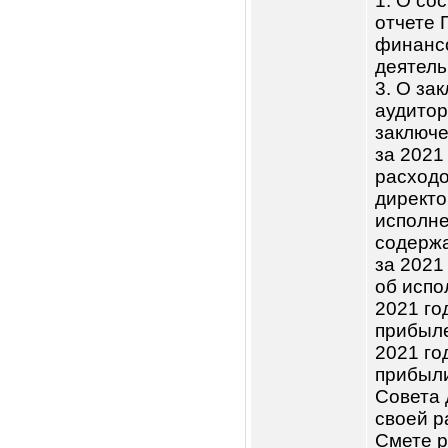
проведенн
последний
годом счит
го числа а
квартала 
календарно
последнего
квартала):
Дата
Повес
проведения
1. О 
отчет