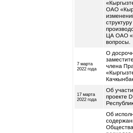
«Кыргы
О врем
занима
8 февраля
Предсе
2022 года
Правле
Ысаков
О заме
11 февраля
2022 года
Правле
О деят
аудито
16 февраля
квалиф
2022 года
провед
год.
1. О да
собран
«Кыргы
повестк