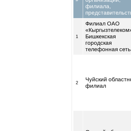
1.7 Филиа
представи
Наименовани
дочерней
организации,
#
филиала,
представитель
Филиал ОАО
«Кыргызтелек
Бишкекская
1
городская
телефонная с