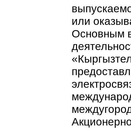
номера и 
основного
выпускае
или оказы
Основным
деятельн
«Кыргызте
предостав
электросв
междунар