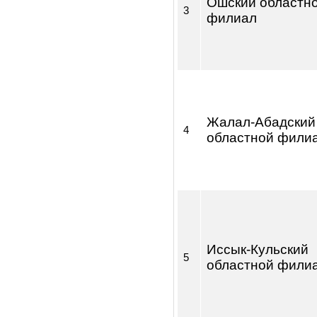
Чуйский облас
2
филиал
Ошский облас
3
филиал
Жалал-Абадск