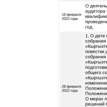
Чле
Мамбетов
Рев
Асейин
Сабатбекович
коми
2.7. Сведе
Наблюдате
Эмитента з
квартал:
Дата
Повест
проведения
заседания
О заме
18 января
Правле
2022 года