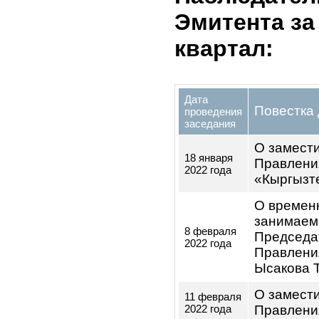
Пре
Муратов Тимур
Сов
Муратович
Дире
Сулайманов
член
Дамир
Дире
Токтобаевич
Эшманбетов
член
Чингиз
Дире
Султанбекович
Туратбекова
Секр
Альбина
Общ
Туратбековна
Пре
Осмонов
Рев
Талапкер
Карыпбаевич
коми
Чле
Сарыкеев
Рев
Медербек
Ырыспекович
коми