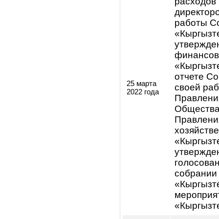
собран
«Кыргыз
подгот
общего
«Кыргы
изменен
28 февраля
Положе
2022 года
Положе
О мера
решени
«Кыргыз
ОАО «К
измене
структ
произв
ЦА ОАО
вопрос
О доср
замест