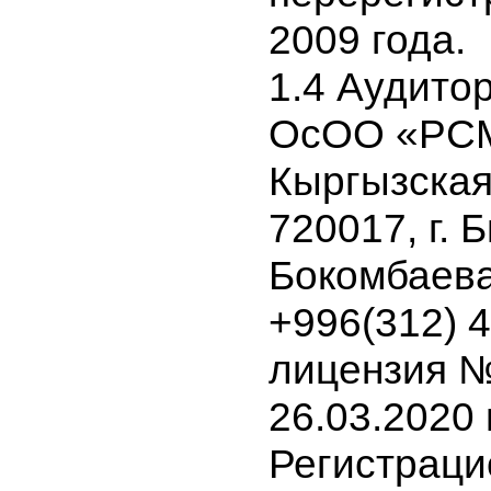
1211803,
0088494, 
перерегис
2009 года.
1.4 Аудит
ОсОО «РС
Кыргызска
720017, г.
Бокомбаева
+996(312)