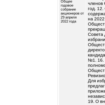
фина
деяте
3. О 
аудит
закл
за 20
расх
дирек
испо
соде
за 20
об и
2021 
приб
2021 
прибы
Сове
своей
Смет
Общее
члено