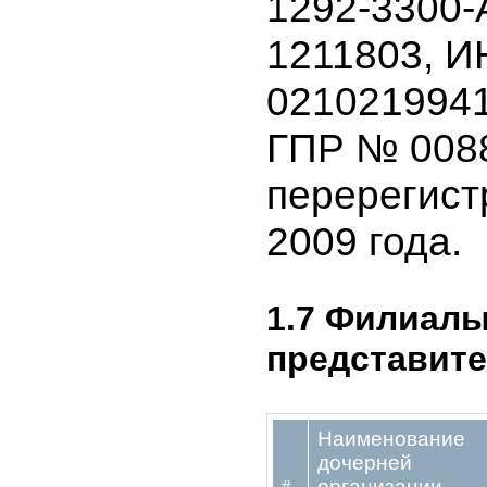
выданного
государст
перереги
юридичес
1292-3300
1211803,
02102199
ГПР № 008
перерегис
2009 года.