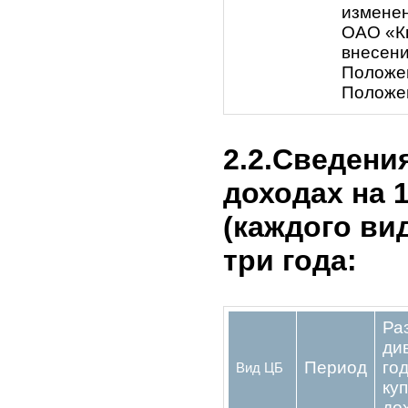
допол
Совет
Прав
пров
ОАО 
1. О 
доср
Совет
избра
Обще
4. О
полн
Общес
Реви
Внеочередное
собрание
согла
акционеров от
внес
22 августа
Общес
2022 года
измен
соде