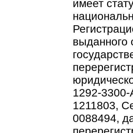
междугоро
Акционер
имеет ста
националь
Регистра
выданного
государст
перереги
юридичес
1292-3300