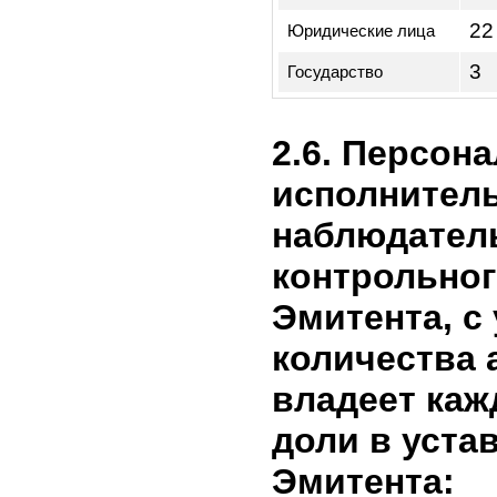
Вид 
бума
(вла
Наименование
груп
владельца
по ц
бума
одног
2.5. Струк
Эмитента 
акционеров
состоянию
отчетного 