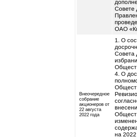
годовое
год. 
собрание
акционеров от
соде
29 апреля
на 20
2022 года
Общес
прек
Совет
избра
Общес
дире
канд
№1. 
полн
Общес
Реви
Для 
предл
прил
незав
19. О