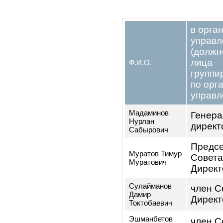
Физические лица
Юридические лица
Государство
2.6. Персо
исполните
наблюдате
контрольно
Эмитента, 