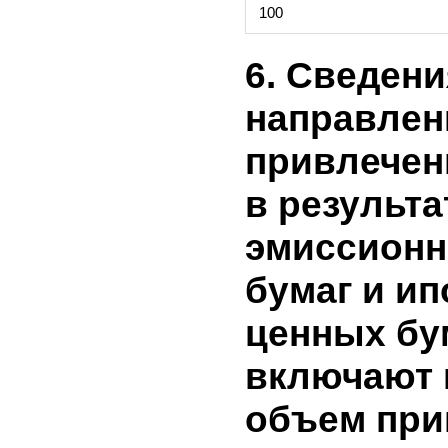
040
не признанные в
прибылях и убы
Чистая прибыль
050
отчетный перио
060
Дивиденды
070
Эмиссия акций
Ограничение пр
080
распределению
090
Изменение уста
100
6. Сведен
направле
привлече