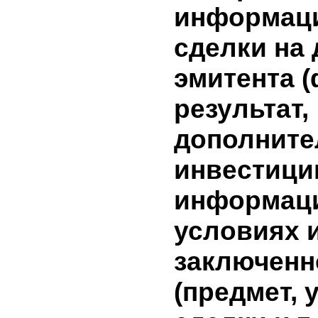
бумагам н
10. Инфо
условиях
сделки, 
лицами,
заинтере
совершен
сделки, в
совершен