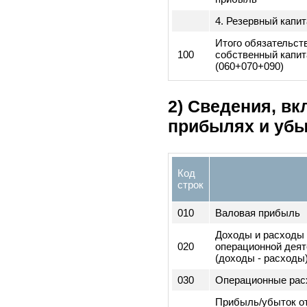
080
(060+070)
090
Собственный к
1. Уставный ка
2. Дополнитель
оплаченный кап
3. Нераспредел
прибыль
4. Резервный к
Итого обязател
100
собственный ка
(060+070+090)
2) Сведения, 
прибылях и у