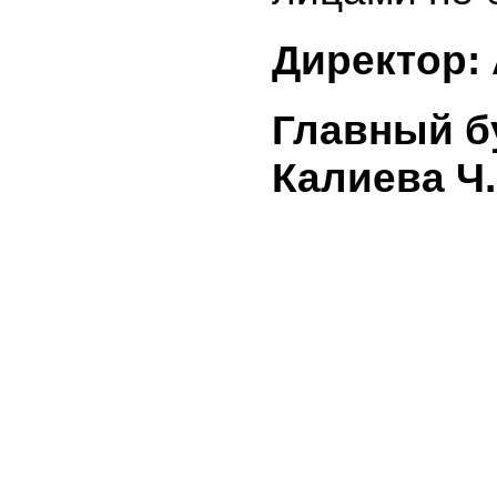
опублико
сообщения
направле
уведомле
информац
уполномо
по регул
ценных б
сделок с
заинтере