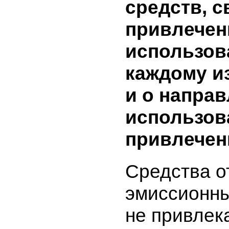
в резуль
эмиссион
бумаг и 
ценных б
включают
объем пр
средств, 
привлече
использо
каждому 