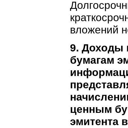
Заемных с
8. Сведен
долгосро
краткоср
финансо
эмитента
период.
Долгосроч
краткоср