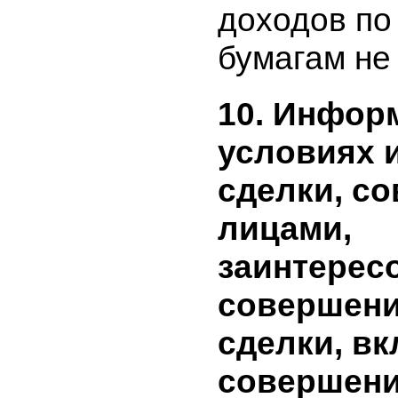
отчетному
включает
бумаги, р
начислен
ценную б
сумму до
начислен
бумагам 
доходов п