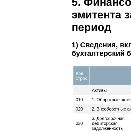
факта
ф
существенных
1
фактов не
было
5. Финан
эмитента
период
1) Сведения,
бухгалтерский
Код
строк