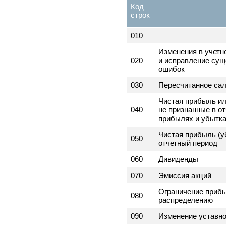
Чрезвычайные с
090
минусом налога
Чистая прибыль
100
отчетного перио
3) Сведения, 
изменениях в 
Код
строк
010
Изменения в уч
020
и исправление 
ошибок
030
Пересчитанное
Чистая прибыль