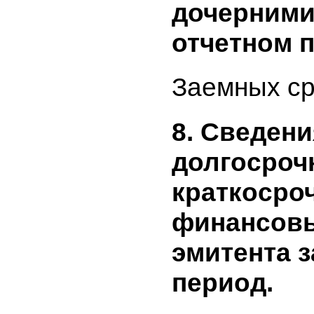
общества
периоде.
отражает
средства
эмитенто
периоде,
средства
дочерним
отчетном