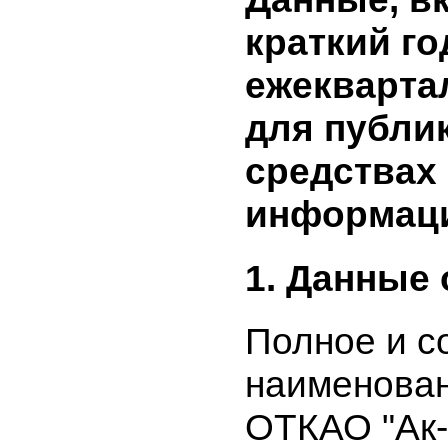
Данные, 
краткий 
ежекварт
для публ
средства
информа
1. Данные
Полное и
наименова