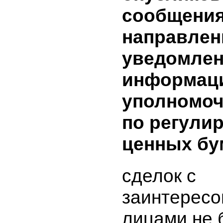
сделки и т
имеющей
заинтере
(лица, з
в сделке)
опублико
информац
средства
информа
(прилага