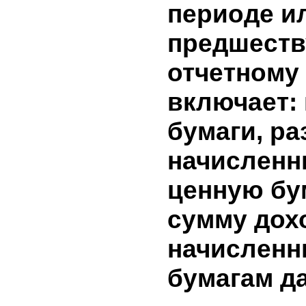
вложений
9. Доход
бумагам э
информа
представ
начислен
ценным б
эмитента
периоде и
предшес