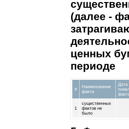
1
не владеет
4. Инфор
существе
(далее - ф
затрагив
деятельн
ценных б
периоде
Д
Наименование
#
п