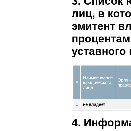
Количеств
3. Списо
лиц, в к
эмитент 
процента
уставног
Наименование
Орг
#
юридического
пр
лица