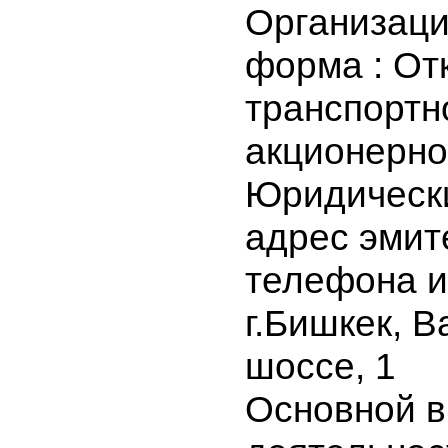
ОТКАО "А
Организа
форма : О
транспорт
акционер
Юридичес
адрес эми
телефона 
г.Бишкек,
шоссе, 1