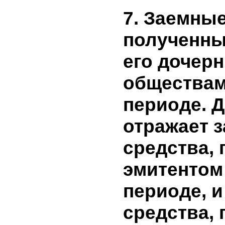
и о напр
использо
привлече
Средства 
эмиссионн
не привле
7. Заемны
полученн
его доче