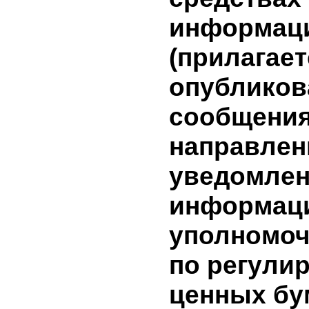
условиях
заключен
(предмет,
сделки и т
имеющей
заинтере
(лица, з
в сделке)
опублико
информац