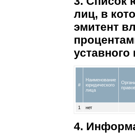
Количеств
3. Списо
лиц, в к
эмитент 
процента
уставног
Наименование
Орг
#
юридического
пр
лица