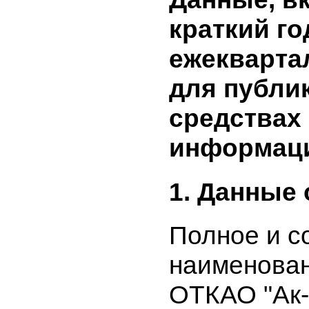
Данные, 
краткий 
ежекварт
для публ
средства
информа
1. Данные
Полное и
наименова