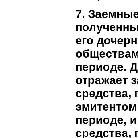
использо
привлече
в отчетно
средства 
эмиссионн
не привле
7. Заемны
полученн
его доче