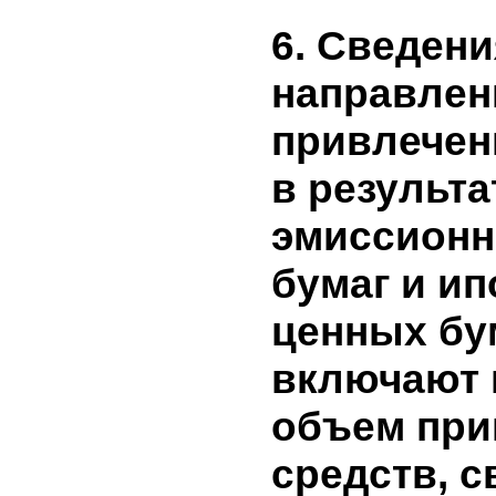
Чистая прибыль
050
отчетный перио
060
Дивиденды
070
Эмиссия акций
Ограничение пр
080
распределению
090
Изменение уста
100
Сальдо на
6. Сведен
направле
привлече
в резуль