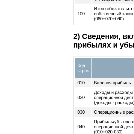
090
Собственный к
1. Уставный ка
2. Дополнитель
оплаченный кап
3. Нераспредел
прибыль
4. Резервный к
Итого обязател
100
собственный ка
(060+070+090)
2) Сведения, 
прибылях и у
Код
строк