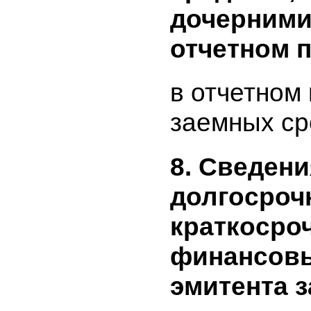
общества
периоде.
отражает
средства
эмитенто
периоде,
средства
дочерним
отчетном