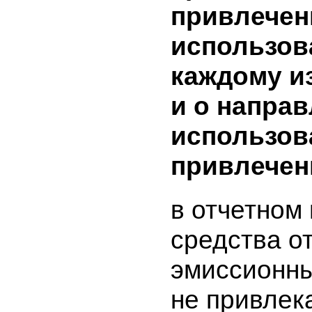
эмиссион
бумаг и 
ценных б
включают
объем пр
средств, 
привлече
использо
каждому 
и о напр