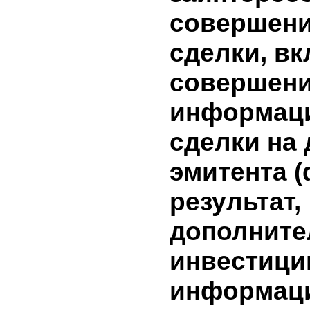
бумагам 
в отчетно
доходов п
бумагам н
10. Инфо
условиях
сделки, 
лицами,
заинтере