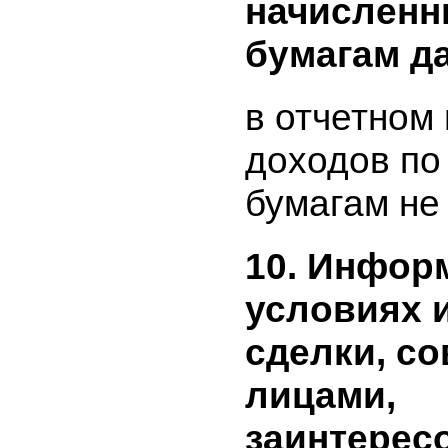
эмитента
периоде и
предшес
отчетному
включает
бумаги, р
начислен
ценную б
сумму до
начислен