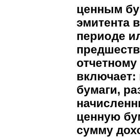
долгосроч
краткоср
вложений 
9. Доход
бумагам э
информа
представ
начислен
ценным б