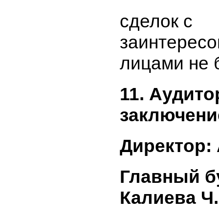
средства
информа
(прилага
опублико
сообщения
направле
уведомле
информац
уполномо
по регул