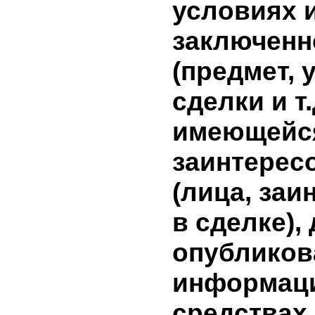
совершен
сделки, в
совершен
информа
сделки н
эмитента
результат
дополни
инвестици
информа