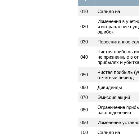
Чистая прибыль
100
отчетного перио
3) Сведения, 
изменениях в 
Код
строк
010
Сальдо на
Изменения в уч
020
и исправление 
ошибок
030
Пересчитанное
Чистая прибыль
040
не признанные в
прибылях и убы