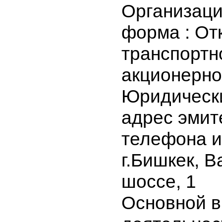
ОТКАО "А
Организа
форма : О
транспорт
акционер
Юридичес
адрес эми
телефона 
г.Бишкек,
шоссе, 1