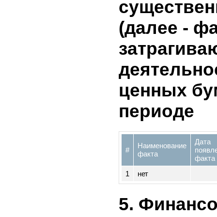
1
нет
4. Инфор
существе
(далее - ф
затрагив
деятельн
ценных б
периоде
Да
Наименование
#
по