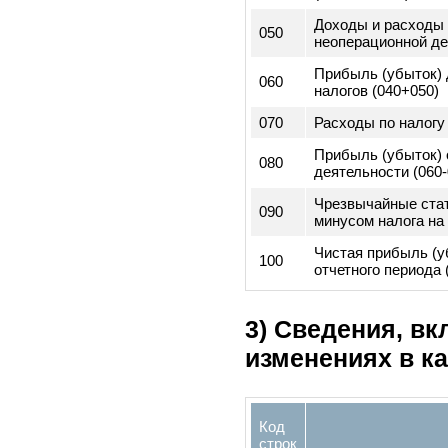
010
Валовая прибы
Доходы и расхо
020
операционной д
(доходы - расх
030
Операционные 
Прибыль/убыто
040
операционной д
(010+020-030)
Доходы и расхо
050
неоперационной
Прибыль (убыто
060
налогов (040+05
070
Расходы по нал
Прибыль (убыто
080
деятельности (0
Чрезвычайные с
090
минусом налога