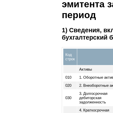
факта
фа
1
нет
5. Финан
эмитента
период
1) Сведения,
бухгалтерский
Код
строк
Активы