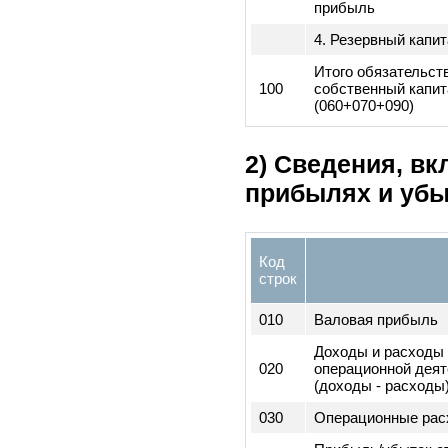
Итого обязател
080
(060+070)
090
Собственный к
1. Уставный ка
2. Дополнитель
оплаченный кап
3. Нераспредел
прибыль
4. Резервный к
Итого обязател
100
собственный ка
(060+070+090)
2) Сведения, 
прибылях и у