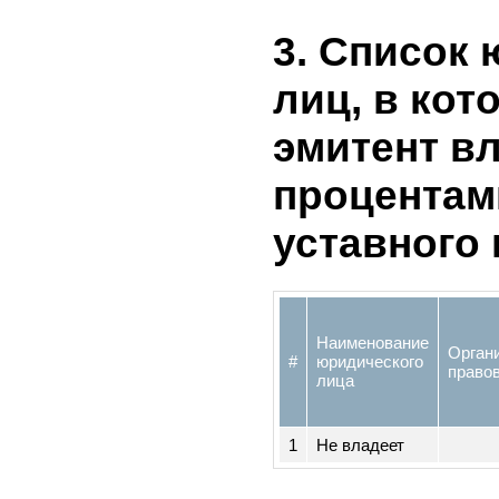
Количеств
762
3. Списо
лиц, в к
эмитент 
процента
уставног
Наименование
Орг
#
юридического
пр