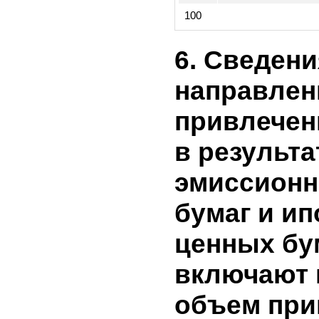
Чистая прибыль
040
не признанные в
прибылях и убы
Чистая прибыль
050
отчетный перио
060
Дивиденды
070
Эмиссия акций
Ограничение пр
080
распределению
090
Изменение уста
100
6. Сведен
направле
привлече