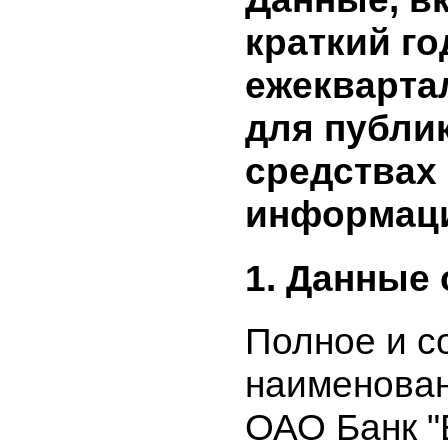
Данные, 
краткий 
ежекварт
для публ
средства
информа
1. Данные
Полное и
наименова