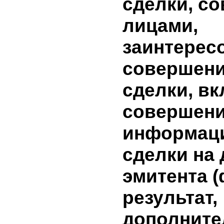
начислен
ценную б
сумму до
начислен
бумагам 
нет
10. Инфо
условиях
сделки, 