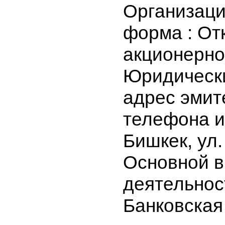
ОАО Банк 
Организа
форма : О
акционер
Юридичес
адрес эми
телефона и
Бишкек, у
Основной
деятельно