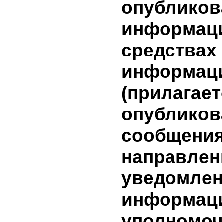
инвестици
информа
условиях
заключен
(предмет,
сделки и т
имеющей
заинтере
(лица, з
в сделке)