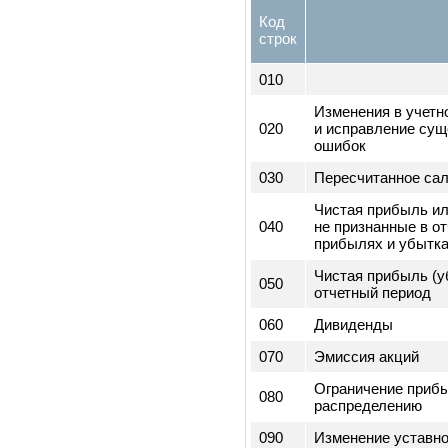
Чрезвычайные с
090
минусом налога
Чистая прибыль
100
отчетного перио
3) Сведения, 
изменениях в 
Код
строк
010
Изменения в уч
020
и исправление 
ошибок
030
Пересчитанное