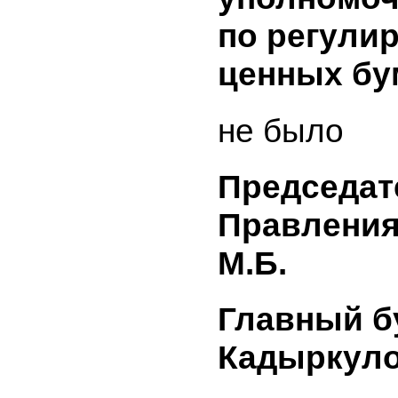
опублико
информац
средства
информа
(прилага
опублико
сообщения
направле
уведомле
информац