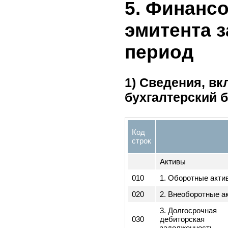
Да
Наименование
#
по
факта
фа
1
Не было
5. Финан
эмитента
период
1) Сведения,
бухгалтерский
Код
строк