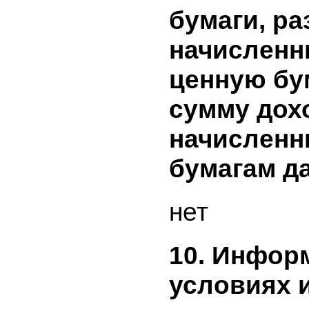
информа
представ
начислен
ценным б
эмитента
периоде и
предшес
отчетному
включает
бумаги, р