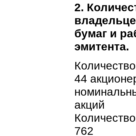
Банковска
2. Количе
владельц
бумаг и 
эмитента.
Количеств
44 акцион
номиналь
акций