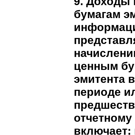
долгосро
краткоср
финансо
эмитента
период.
не было
9. Доход
бумагам э