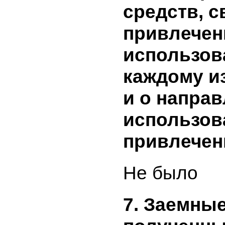
в резуль
эмиссион
бумаг и 
ценных б
включают
объем пр
средств, 
привлече
использо
каждому 