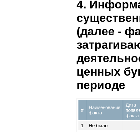
лица
1
Не владеет
4. Инфор
существе
(далее - ф
затрагив
деятельн
ценных б
периоде