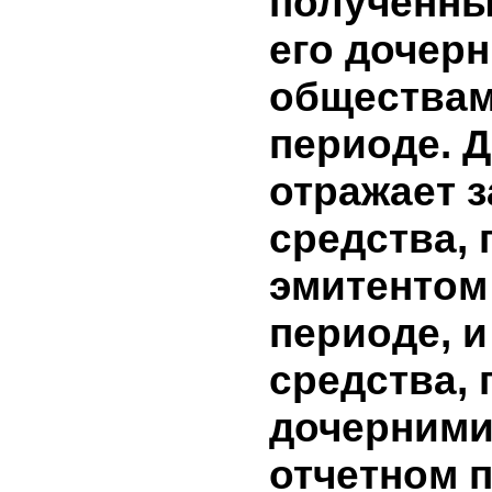
и о напр
использо
привлече
Не было
7. Заемны
полученн
его доче
общества
периоде.