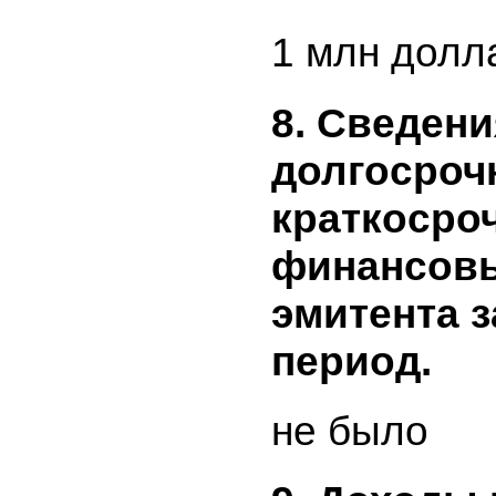
отражает
средства
эмитенто
периоде,
средства
дочерним
отчетном
1 млн дол
8. Сведен