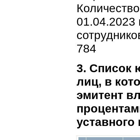
номиналь
акций
Количеств
01.04.2023
сотрудник
784
3. Списо
лиц, в к
эмитент 