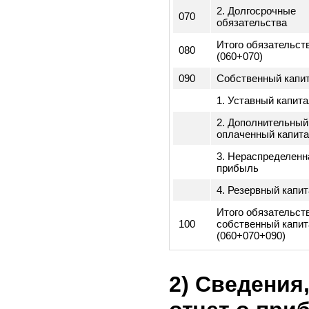
040
дебиторская
задолженность
Итого активы
050
(010+020+030+0
Обязательства 
1. Краткосрочн
060
обязательства
2. Долгосрочны
070
обязательства
Итого обязател
080
(060+070)
090
Собственный к
1. Уставный ка
2. Дополнитель
оплаченный кап
3. Нераспредел
прибыль