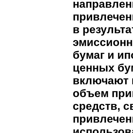
060
Дивиденды
070
Эмиссия акций
Ограничение пр
080
распределению
090
Изменение уста
100
Сальдо на 01.04
6. Сведен
направле
привлече
в резуль
эмиссион