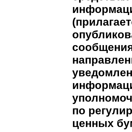
условиях
заключен
(предмет,
сделки и т
имеющей
заинтере
(лица, з
в сделке)
опублико
информац