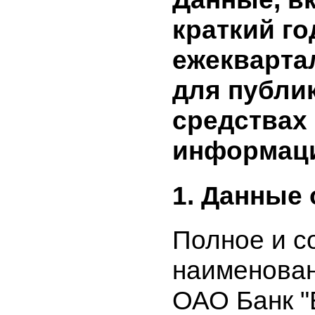
Данные, 
краткий 
ежекварт
для публ
средства
информа
1. Данные
Полное и
наименова