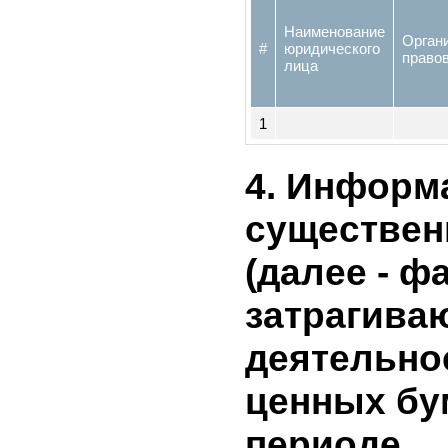
процента
уставног
Наименование
Орг
#
юридического
пр
лица
1
4. Инфор
существе
(далее - ф