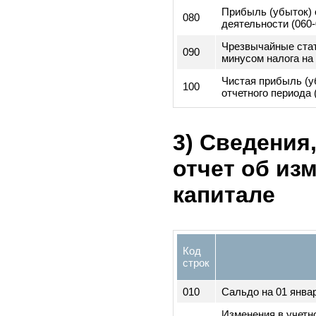
030
Операционные 
Прибыль/убыто
040
операционной д
(010+020-030)
Доходы и расхо
050
неоперационной
Прибыль (убыто
060
налогов (040+05
070
Расходы по нал
Прибыль (убыто
080
деятельности (0
Чрезвычайные с
090
минусом налога
Чистая прибыль
100
отчетного перио