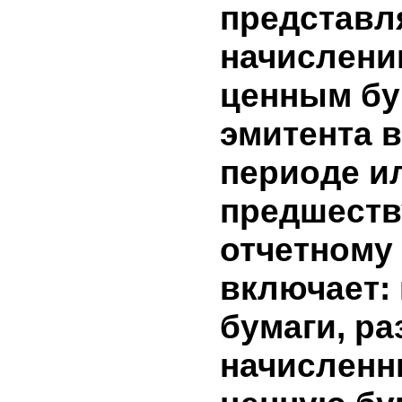
финансо
эмитента
период.
Не было
9. Доход
бумагам э
информа
представ
начислен