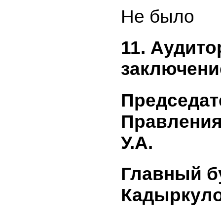
средства
информа
(прилага
опублико
сообщения
направле
уведомле
информац
уполномо
по регул