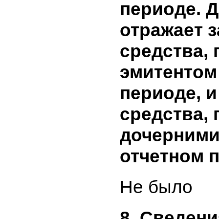
привлече
Не было
7. Заемны
полученн
его доче
общества
периоде.
отражает
средства