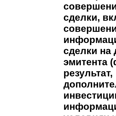
начислен
бумагам 
Нет
10. Инфо
условиях
сделки, 
лицами,
заинтере