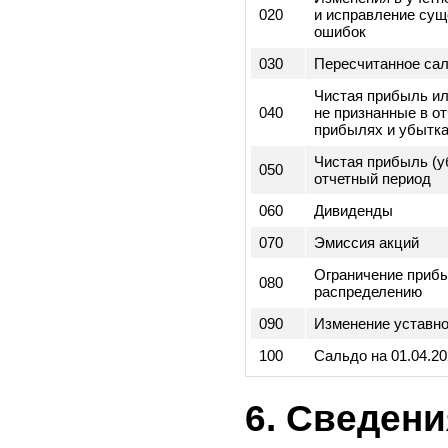
3) Сведени
отчет об и
капитале
Код
строк
010
Сальдо на 01 я
Изменения в уч
020
и исправление 
ошибок
030
Пересчитанное
Чистая прибыль
040
не признанные в
прибылях и убы
Чистая прибыль
050
отчетный перио