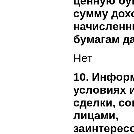
ценным б
эмитента
периоде и
предшес
отчетному
включает
бумаги, р
начислен
ценную б
сумму до