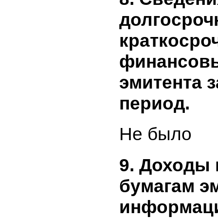
эмитенто
периоде,
средства
дочерним
отчетном
Не было
8. Сведен
долгосро
краткоср