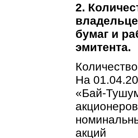
Банковска
2. Количе
владельц
бумаг и 
эмитента.
Количеств
На 01.04.2
«Бай-Туш
акционеро