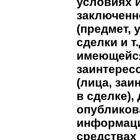
совершен
сделки, в
совершен
информа
сделки н
эмитента
результат
дополни
инвестици
информа