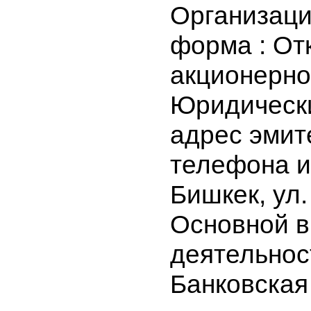
ОАО Банк 
Организа
форма : О
акционер
Юридичес
адрес эми
телефона и
Бишкек, у
Основной
деятельно