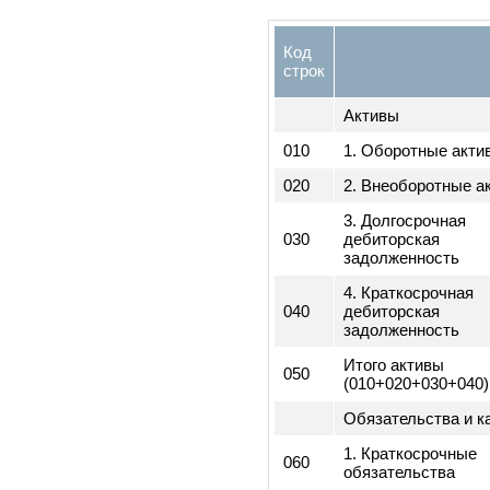
период
1) Сведени
бухгалтерс
Код
строк
Активы
010
1. Оборотные а
020
2. Внеоборотны
3. Долгосрочна
030
дебиторская
задолженность
4. Краткосрочна