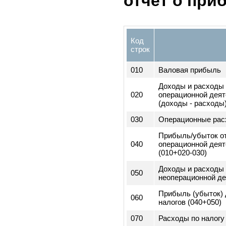
4. Резервный к
Итого обязател
100
собственный ка
(060+070+090)
2) Сведени
отчет о пр
Код
строк
010
Валовая прибы
Доходы и расхо
020
операционной д
(доходы - расх