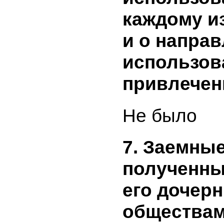
бумаг и 
ценных б
включают
объем пр
средств, 
привлече
использо
каждому 
и о напр
использо