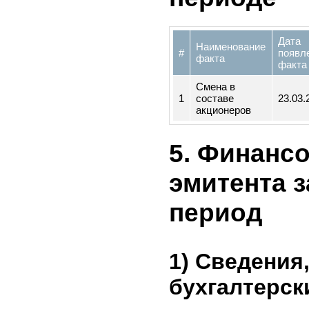
затрагив
деятельн
ценных б
периоде
Да
Наименование
#
по
факта
фа
Смена в
1
составе
23.
акционеров
5. Финан
эмитента