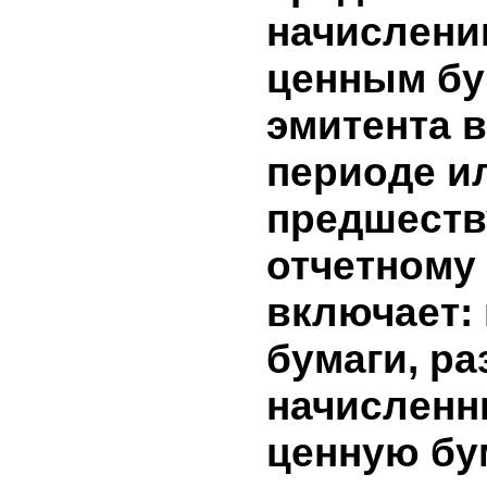
краткоср
финансо
эмитента
период.
9. Доход
бумагам э
информа
представ
начислен
ценным б