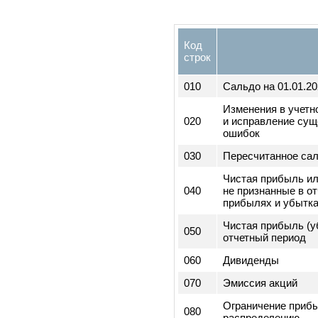
090
минусом налога
Чистая прибыль
100
отчетного перио
3) Сведени
отчет об и
капитале
Код
строк
010
Сальдо на 01.01
Изменения в уч
020
и исправление 
ошибок