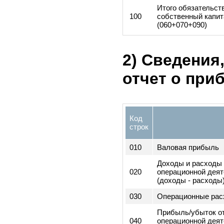
090
Собственный к
1. Уставный ка
2. Дополнитель
оплаченный кап
3. Нераспредел
прибыль
4. Резервный к
Итого обязател
100
собственный ка
(060+070+090)
2) Сведени
отчет о пр
Код