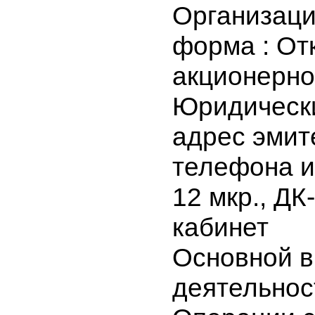
ОАО АИФ 
Организа
форма : О
акционер
Юридичес
адрес эми
телефона и
12 мкр., Д
кабинет
Основной