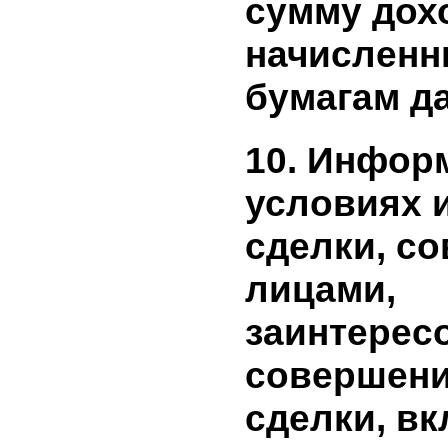
эмитента
периоде и
предшес
отчетному
включает
бумаги, р
начислен
ценную б
сумму до
начислен