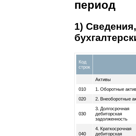
1
5. Финан
эмитента
период
1) Сведени
бухгалтерс
Код
строк
Активы