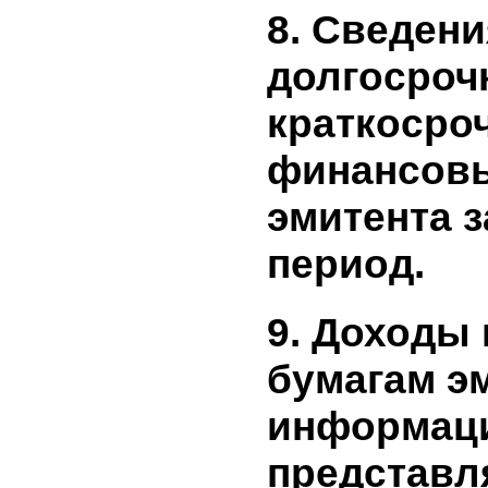
отражает
средства
эмитенто
периоде,
средства
дочерним
отчетном
8. Сведен
долгосро