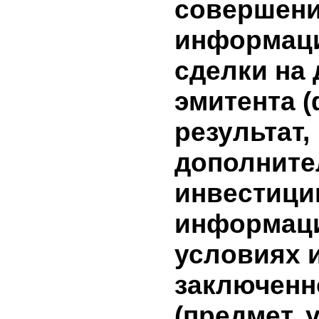
бумагам 
10. Инфо
условиях
сделки, 
лицами,
заинтере
совершен
сделки, в
совершен