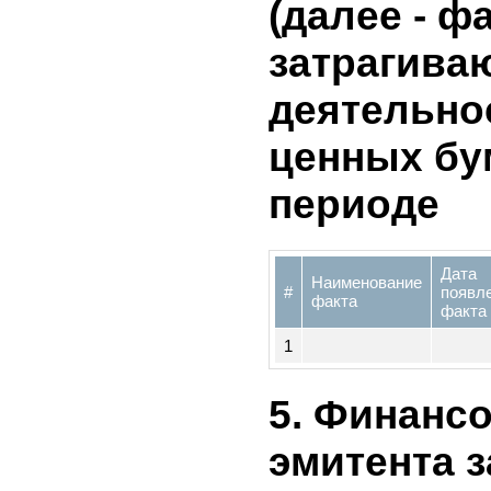
4. Инфор
существе
(далее - ф
затрагив
деятельн
ценных б
периоде
Да
Наименование
#
по
факта
фа