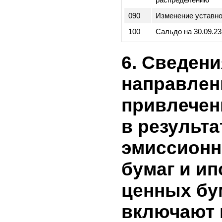
030
Пересчитанное
Чистая прибыль
040
не признанные в
прибылях и убы
Чистая прибыль
050
отчетный перио
060
Дивиденды
070
Эмиссия акций
Ограничение пр
080
распределению
090
Изменение уста
100
Сальдо на 30.09
6. Сведен
направле