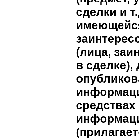
информа
сделки н
эмитента
результат
дополни
инвестици
информа
условиях
заключен
(предмет,