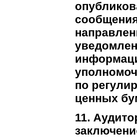
сделки и т
имеющей
заинтере
(лица, з
в сделке)
опублико
информац
средства
информа
(прилага