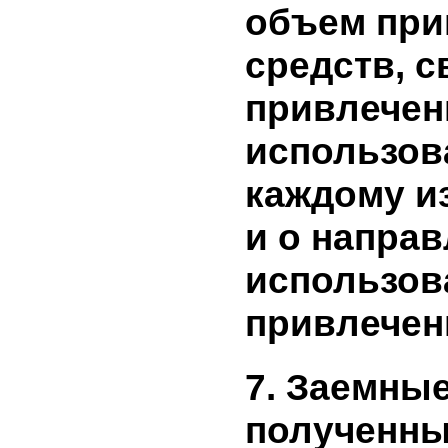
привлече
в резуль
эмиссион
бумаг и 
ценных б
включают
объем пр
средств, 
привлече
использо