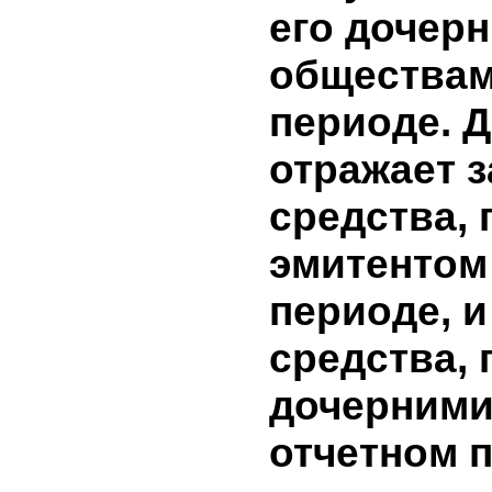
каждому 
и о напр
использо
привлече
7. Заемны
полученн
его доче
общества
периоде.