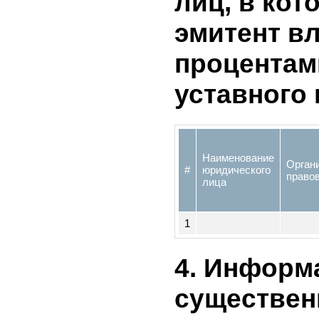
3. Списо
лиц, в к
эмитент 
процента
уставног
Наименование
Орг
#
юридического
пр
лица
1