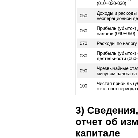
строк
010
Валовая прибы
Доходы и расхо
020
операционной д
(доходы - расх
030
Операционные 
Прибыль/убыто
040
операционной д
(010+020-030)
Доходы и расхо
050
неоперационной
Прибыль (убыто
060
налогов (040+05
070
Расходы по нал
Прибыль (убыто
080
деятельности (0
Чрезвычайные с