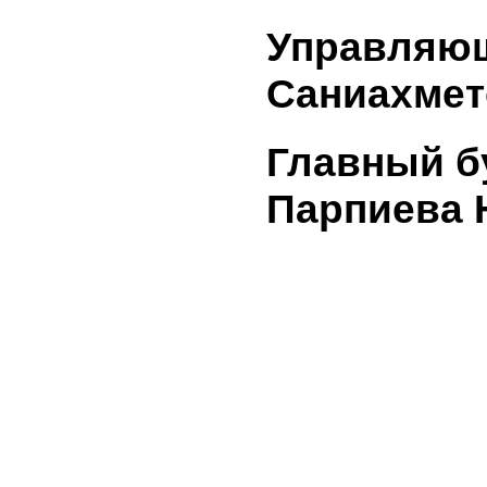
опублико
сообщения
направле
уведомле
информац
уполномо
по регул
ценных б
11. Ауди