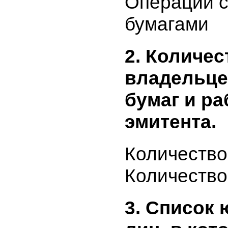
деятельно
Операции
бумагами
2. Количе
владельц
бумаг и 
эмитента.
Количеств
Количеств