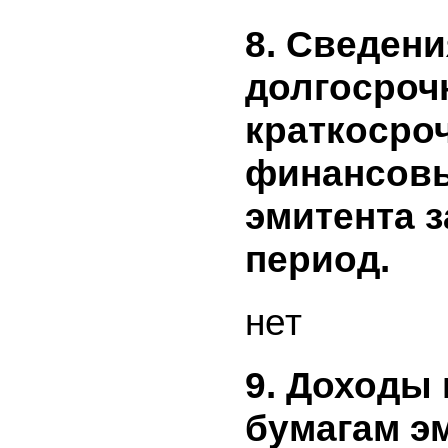
его доче
общества
периоде.
отражает
средства
эмитенто
периоде,
средства
дочерним
отчетном