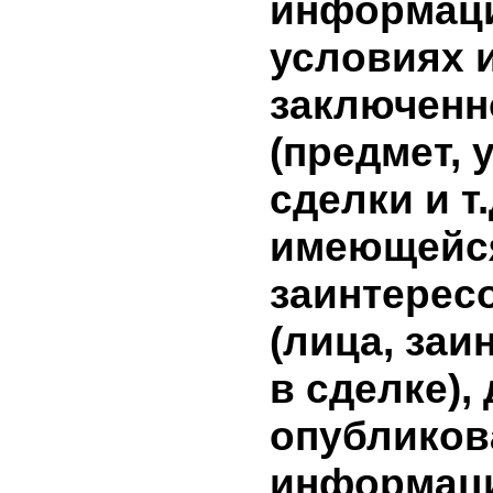
условиях
сделки, 
лицами,
заинтере
совершен
сделки, в
совершен
информа
сделки н
эмитента