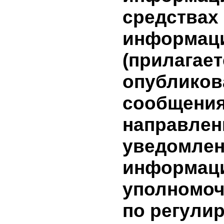
результат
дополни
инвестици
информа
условиях
заключен
(предмет,
сделки и т
имеющей
заинтере