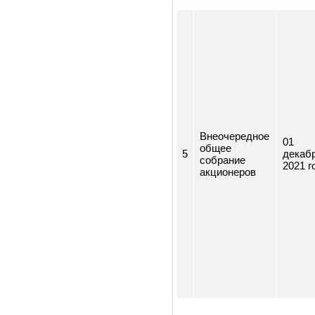
Внеочередное
общее
23 
4
собрание
202
акционеров
Внеочередное
01