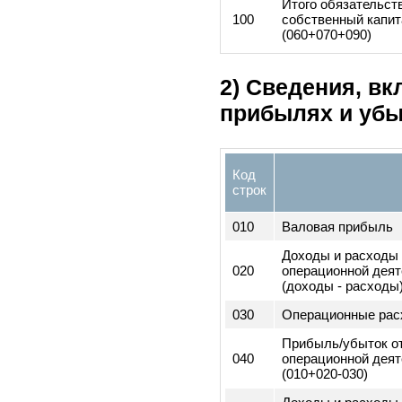
060
обязательства
2. Долгосрочны
070
обязательства
Итого обязател
080
(060+070)
090
Собственный к
1. Уставный ка
2. Дополнитель
оплаченный кап
3. Нераспредел
прибыль
4. Резервный к
Итого обязател
100
собственный ка
(060+070+090)