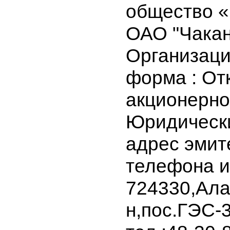
открытое 
общество 
ОАО "Чак
Организа
форма : О
акционер
Юридичес
адрес эми
телефона 
724330,Ал