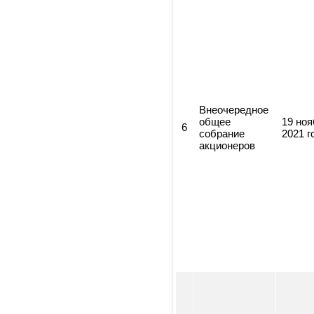
общее
5
де
собрание
202
акционеров
Внеочередное
общее
19 