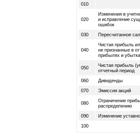
070
Расходы по нал
Прибыль (убыто
080
деятельности (0
Чрезвычайные с
090
минусом налога
Чистая прибыль
100
отчетного перио
3) Сведения, 
изменениях в 
Код
строк
010
Изменения в уч