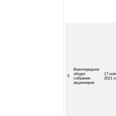
Внеочередное
общее
15 
2
собрание
202
акционеров