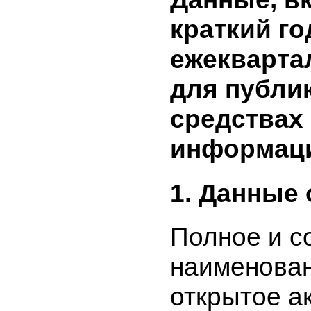
Данные, 
краткий 
ежекварт
для публ
средства
информа
1. Данные
Полное и
наименова