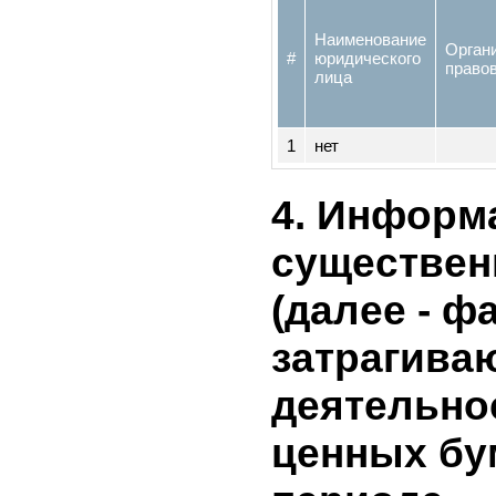
процента
уставног
Наименование
Орг
#
юридического
пр
лица
1
нет
4. Инфор
существе
(далее - ф