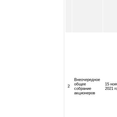
Внеочередное
общее
04 
1
собрание
202
акционеров