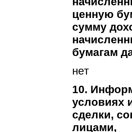
9. Доход
бумагам э
информа
представ
начислен
ценным б
эмитента
периоде и
предшес
отчетному