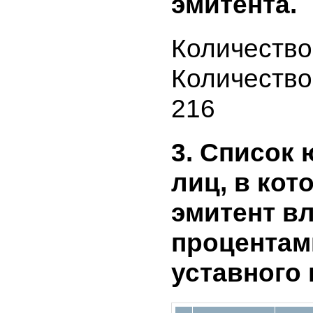
владельц
бумаг и 
эмитента.
Количеств
Количеств
216
3. Списо
лиц, в к
эмитент 