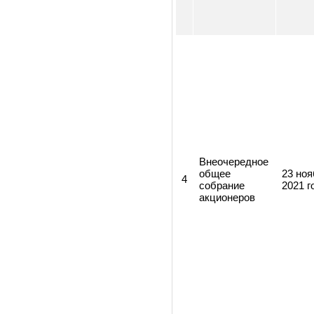
Внеочередное
общее
17 
3
собрание
202
акционеров