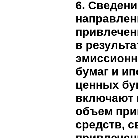
020
и исправление 
ошибок
030
Пересчитанное
Чистая прибыль
040
не признанные в
прибылях и убы
Чистая прибыль
050
отчетный перио
060
Дивиденды
070
Эмиссия акций
Ограничение пр
080
распределению
090
Изменение уста
100
6. Сведен