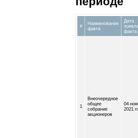
затрагив
деятельн
ценных б
периоде
Да
Наименование
#
по
факта
фа