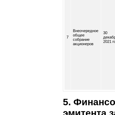
6
собрание
202
акционеров
Внеочередное
30
общее
7
де
собрание