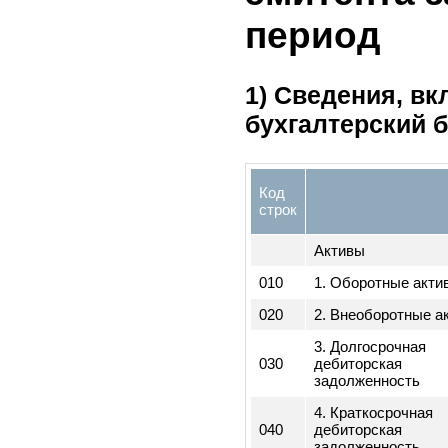
202
акционеров
5. Финан
эмитента
период
1) Сведения,
бухгалтерский