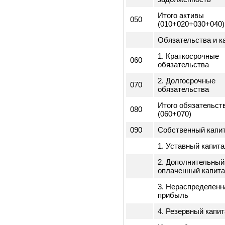
Код
строк
Активы
010
1. Оборотные а
020
2. Внеоборотны
3. Долгосрочна
030
дебиторская
задолженность
4. Краткосрочна
040
дебиторская
задолженность
Итого активы
050
(010+020+030+0
Обязательства 
1. Краткосрочн