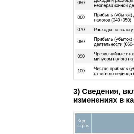
2) Сведения, 
прибылях и у
Код
строк
010
Валовая прибы
Доходы и расхо
020
операционной д
(доходы - расх
030
Операционные 
Прибыль/убыто
040
операционной д
(010+020-030)
Доходы и расхо
050
неоперационной
Прибыль (убыто
060
налогов (040+05