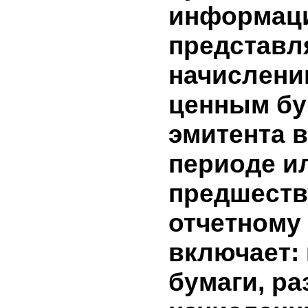
нет
8. Сведен
долгосро
краткоср
финансо
эмитента
период.
нет