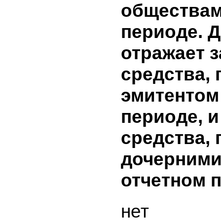
использо
каждому 
и о напр
использо
привлече
нет
7. Заемны
полученн