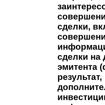
включает
бумаги, р
начислен
ценную б
сумму до
начислен
бумагам 
нет
10. Инфо