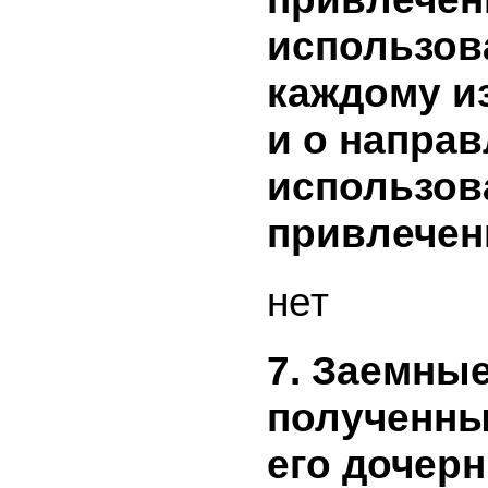
направле
привлече
в резуль
эмиссион
бумаг и 
ценных б
включают
объем пр
средств, 
привлече