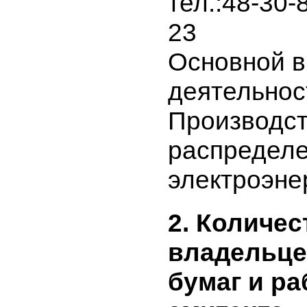
н,пос.ГЭС
тел.:48-30
23
Основной
деятельно
Производс
распреде
электроэн
2. Количе