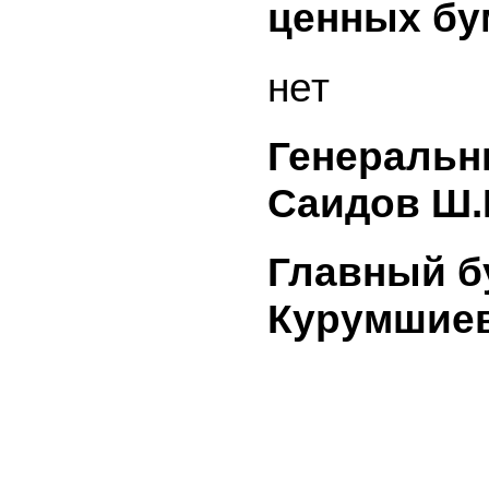
(лица, з
в сделке)
опублико
информац
средства
информа
(прилага
опублико
сообщения
направле