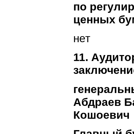
опублико
информац
средства
информа
(прилага
опублико
сообщения
направле
уведомле
информац