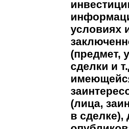
лицами,
заинтере
совершен
сделки, в
совершен
информа
сделки н
эмитента
результат
дополни