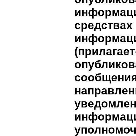
инвестици
информа
условиях
заключен
(предмет,
сделки и т
имеющей
заинтере
(лица, з
в сделке)