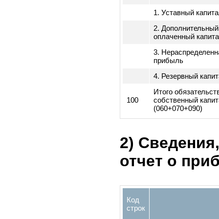
1. Краткосрочн
060
обязательства
2. Долгосрочны
070
обязательства
Итого обязател
080
(060+070)
090
Собственный к
1. Уставный ка
2. Дополнитель
оплаченный кап
3. Нераспредел
прибыль
4. Резервный к
Итого обязател
100
собственный ка
(060+070+090)