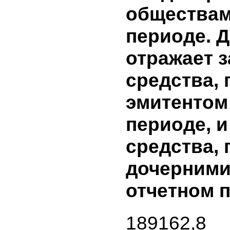
направле
строитель
хлопкоочи
завода
7. Заемны
полученн
его доче
общества
периоде.