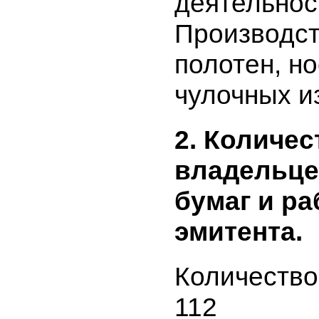
Основной
деятельно
Производс
полотен, н
чулочных 
2. Количе
владельц
бумаг и 
эмитента.