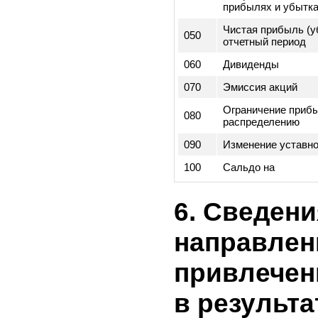
Код
строк
010
Сальдо на
Изменения в уч
020
и исправление 
ошибок
030
Пересчитанное
Чистая прибыль
040
не признанные в
прибылях и убы
Чистая прибыль
050
отчетный перио
060
Дивиденды
070
Эмиссия акций
Ограничение пр
080
распределению