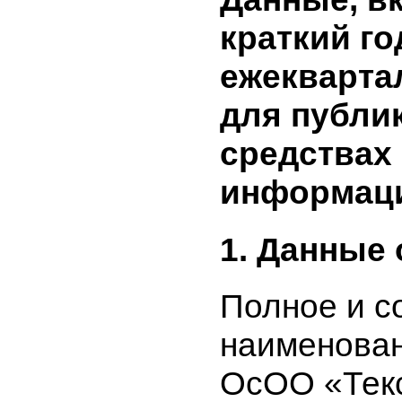
Данные, 
краткий 
ежекварт
для публ
средства
информа
1. Данные
Полное и
наименова