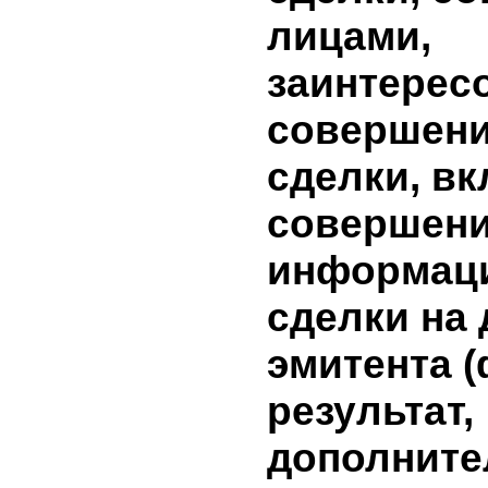
ценную б
сумму до
начислен
бумагам 
именные ц
16% - 400
10. Инфо
условиях
сделки, 