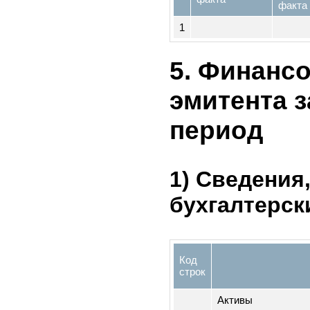
ценных б
периоде
Да
Наименование
#
по
факта
фа
1
5. Финан
эмитента
период
1) Сведени