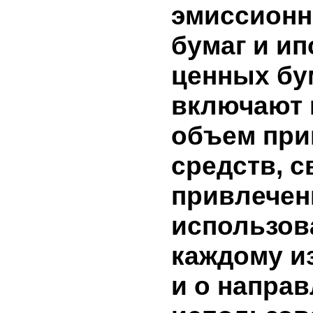
090
Изменение уста
100
Сальдо на
6. Сведен
направле
привлече
в резуль
эмиссион
бумаг и 
ценных б
включают