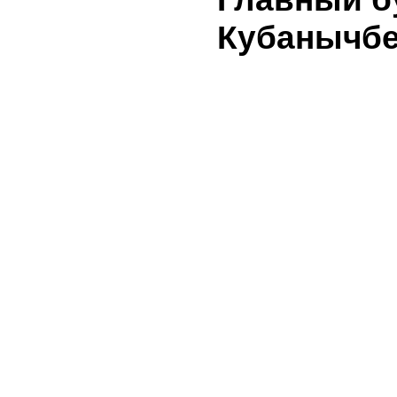
уполномо
по регул
ценных б
нет
11. Ауди
заключен
генераль
Абдраев 