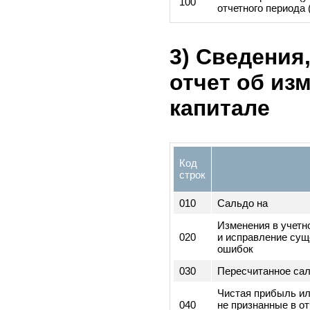
неоперационной
Прибыль (убыто
060
налогов (040+05
070
Расходы по нал
Прибыль (убыто
080
деятельности (0
Чрезвычайные с
090
минусом налога
Чистая прибыль
100
отчетного перио
3) Сведени
отчет об и
капитале