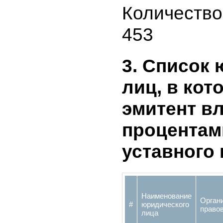
Количеств
112
Количеств
453
3. Списо
лиц, в к
эмитент 
процента
уставног