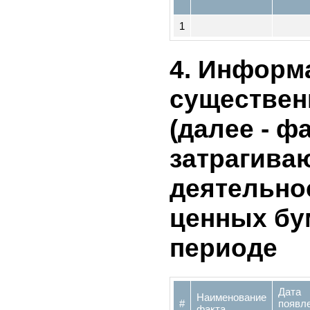
Наименование
Орг
#
юридического
пр
лица
1
4. Инфор
существе
(далее - ф
затрагив
деятельн