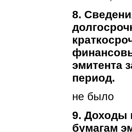
отражает
средства
эмитенто
периоде,
средства
дочерним
отчетном
189162,8
8. Сведен