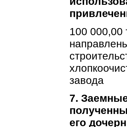
объем пр
средств, 
привлече
использо
каждому 
и о напр
использо
привлече
100 000,0