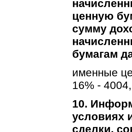
представ
начислен
ценным б
эмитента
периоде и
предшес
отчетному
включает
бумаги, р
начислен