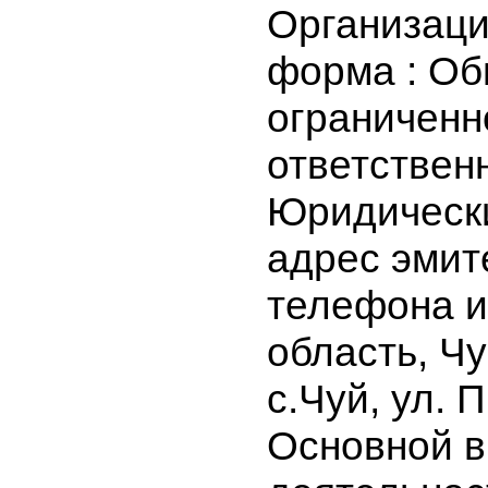
ОсОО «Те
Организа
форма : О
ограничен
ответстве
Юридичес
адрес эми
телефона 
область, 
с.Чуй, ул