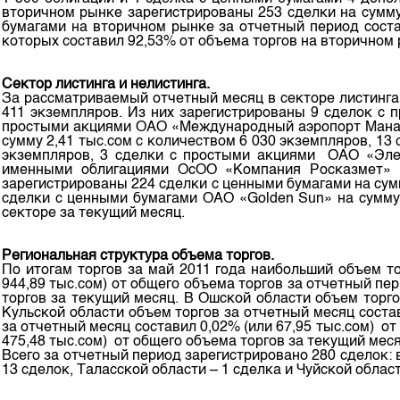
Corporate Documents
вторичном рынке зарегистрированы 253 сделки на сумму
бумагами на вторичном рынке за отчетный период сост
Contact
которых составил 92,53% от объема торгов на вторичном 
Сектор листинга и нелистинга.
За рассматриваемый отчетный месяц в секторе листинга 
411 экземпляров. Из них зарегистрированы 9 сделок с 
простыми акциями ОАО «Международный аэропорт Манас»
сумму 2,41 тыс.сом с количеством 6 030 экземпляров, 1
экземпляров, 3 сделки с простыми акциями ОАО «Элек
именными облигациями ОсОО «Компания Росказмет» н
зарегистрированы 224 сделки с ценными бумагами на сумм
сделки с ценными бумагами ОАО «Golden Sun» на сумму 
секторе за текущий месяц.
Региональная структура объема торгов.
По итогам торгов за май 2011 года наибольший объем т
944,89 тыс.сом) от общего объема торгов за отчетный пер
торгов за текущий месяц. В Ошской области объем торго
Кульской области объем торгов за отчетный месяц соста
за отчетный месяц составил 0,02% (или 67,95 тыс.сом) о
475,48 тыс.сом) от общего объема торгов за текущий меся
Всего за отчетный период зарегистрировано 280 сделок: 
13 сделок, Таласской области – 1 сделка и Чуйской облас