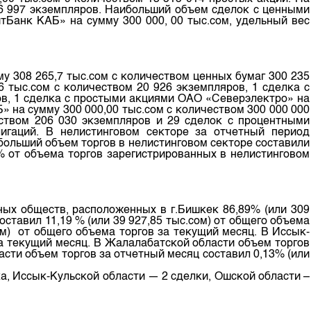
26 997 экземпляров. Наибольший объем сделок с ценными
Банк КАБ» на сумму 300 000, 00 тыс.сом, удельный вес
у 308 265,7 тыс.сом с количеством ценных бумаг 300 235
 тыс.сом с количеством 20 926 экземпляров, 1 сделка с
в, 1 сделка с простыми акциями ОАО «Северэлектро» на
 на сумму 300 000,00 тыс.сом с количеством 300 000 000
ством 206 030 экземпляров и 29 сделок с процентными
гаций. В нелистинговом секторе за отчетный период
ибольший объем торгов в нелистинговом секторе составили
% от объема торгов зарегистрированных в нелистинговом
ных обществ, расположенных в г.Бишкек 86,89% (или 309
оставил 11,19 % (или 39 927,85 тыс.сом) от общего объема
ом) от общего объема торгов за текущий месяц. В Иссык-
за текущий месяц. В Жалалабатской области объем торгов
асти объем торгов за отчетный месяц составил 0,13% (или
ка, Иссык-Кульской области — 2 сделки, Ошской области –