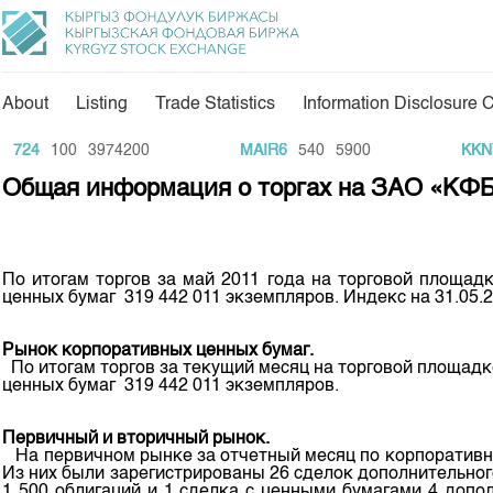
About
Listing
Trade Statistics
Information Disclosure 
About Us
Directions
724
100
3974200
MAIR6
540
5900
KKNTb
Общая информация о торгах на ЗАО «КФБ»
General Information
Commodity Sector
Shareholders
Listing
Board of Directors
Information Disclosur
По итогам торгов за май 2011 года на торговой площа
ценных бумаг 319 442 011 экземпляров. Индекс на 31.05.2
Revisory Committee
Tariffs
Analytics
Committees
Рынок корпоративных ценных бумаг.
По итогам торгов за текущий месяц на торговой площадк
KG Financial Market
ценных бумаг 319 442 011 экземпляров.
Markets Participants
Press Club
Our Partners
Первичный и вторичный рынок.
25 years of CJSC KS
На первичном рынке за отчетный месяц по корпоративным
Development Strategy
Из них были зарегистрированы 26 сделок дополнительно
1 500 облигаций и 1 сделка с ценными бумагами 4 допо