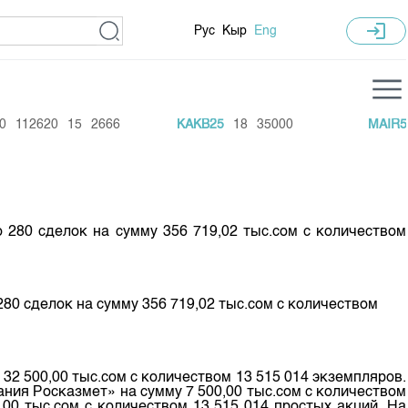
login
Рус
Кыр
Eng
istics
Training Centre
112620
15
2666
KAKB25
18
35000
MAIR5
 Recent Trades
General Information
ive
Annual Work Plan
arket Capitalisation
280 сделок на сумму 356 719,02 тыс.сом с количеством
 Schedule
0 сделок на сумму 356 719,02 тыс.сом с количеством
 GS auctions
2 500,00 тыс.сом с количеством 13 515 014 экземпляров.
ия Росказмет» на сумму 7 500,00 тыс.сом с количеством
00 тыс.сом с количеством 13 515 014 простых акций. На