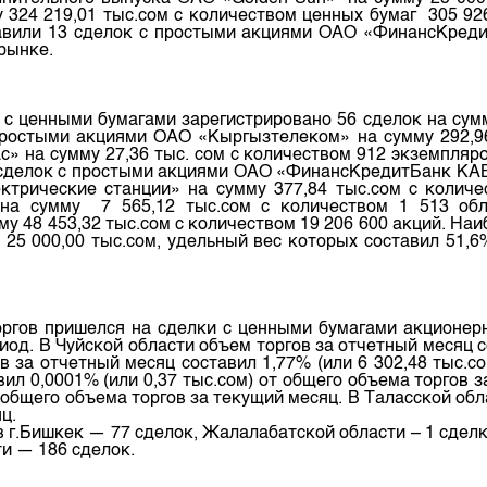
 324 219,01 тыс.сом с количеством ценных бумаг 305 9
авили 13 сделок с простыми акциями ОАО «ФинансКредит
рынке.
с ценными бумагами зарегистрировано 56 сделок на сумм
простыми акциями ОАО «Кыргызтелеком» на сумму 292,96
 на сумму 27,36 тыс. сом с количеством 912 экземпляро
3 сделок с простыми акциями ОАО «ФинансКредитБанк КАБ»
трические станции» на сумму 377,84 тыс.сом с количе
а сумму 7 565,12 тыс.сом с количеством 1 513 обли
у 48 453,32 тыс.сом с количеством 19 206 600 акций. На
25 000,00 тыс.сом, удельный вес которых составил 51,6
оргов пришелся на сделки с ценными бумагами акционер
иод. В Чуйской области объем торгов за отчетный месяц с
в за отчетный месяц составил 1,77% (или 6 302,48 тыс.с
вил 0,0001% (или 0,37 тыс.сом) от общего объема торгов 
т общего объема торгов за текущий месяц. В Таласской обл
ц.
в г.Бишкек — 77 сделок, Жалалабатской области – 1 сдел
ти — 186 сделок.