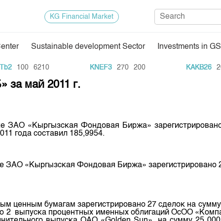
KG Financial Market
Center
Sustainable development Sector
Investments in GS
Regulatory Base
Trade Stat
2
100
6210
KNEF3
270
200
KAKB26
20
 за май 2011 г.
Exchange Activities
Results of
Depositary Activities
Trade Arch
e Center
Information Disclosure Center
Index and M
дке ЗАО «Кыргызская Фондовая Биржа» зарегистрировано 
011 года составил 185,9954.
Quotes
Auction GS
е ЗАО «Кыргызская Фондовая Биржа» зарегистрировано 28
Results of
E
 ценным бумагам зарегистрировано 27 сделок на сумму 3
го 2 выпуска процентных именных облигаций ОсОО «Компан
лнительного выпуска ОАО «Golden Sun» на сумму 25 000,