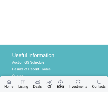
Useful information
Auction GS Schedule
Results of Recent Trades
Quotes
Information Disclosure Center
Home
Listing
Deals
OI
ESG
Investments
Contacts
About Us
General Information
Contact