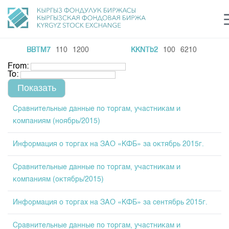
BBTM7
110
1200
KKNTb2
100
6210
e Center
Sustainable development Sector
Инвестиции в ГЦБ ав
C
From:
login
To:
KG Financial Market
Рус
Кыр
Eng
About Us
Сравнительные данные по торгам, участникам и
компаниям (ноябрь/2015)
Directions
General Information
Shareholders
Информация о торгах на ЗАО «КФБ» за октябрь 2015г.
Regulatory Base
Commodity Sector
Board of Directors
Сравнительные данные по торгам, участникам и
Listing
Trade Statistics
Exchange Activities
Revisory Committee
компаниям (октябрь/2015)
Information Disclosure Center
Depositary Activities
Committees
Training Centre
Results of Recent Trades
Tariffs
Информация о торгах на ЗАО «КФБ» за сентябрь 2015г.
Information Disclosure Center
Trade Archive
Markets Participants
Analytics
General Information
Сравнительные данные по торгам, участникам и