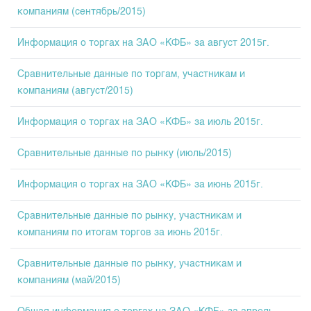
Index and Market Capitalisation
Our Partners
KG Financial Market
компаниям (сентябрь/2015)
Annual Work Plan
Quotes
Development Strategy
Press Club
Информация о торгах на ЗАО «КФБ» за август 2015г.
Auction GS Schedule
Corporate Documents
25 years of CJSC KSE
Results of GS auctions
Сравнительные данные по торгам, участникам и
Contact
компаниям (август/2015)
Информация о торгах на ЗАО «КФБ» за июль 2015г.
Сравнительные данные по рынку (июль/2015)
Информация о торгах на ЗАО «КФБ» за июнь 2015г.
Сравнительные данные по рынку, участникам и
компаниям по итогам торгов за июнь 2015г.
Сравнительные данные по рынку, участникам и
компаниям (май/2015)