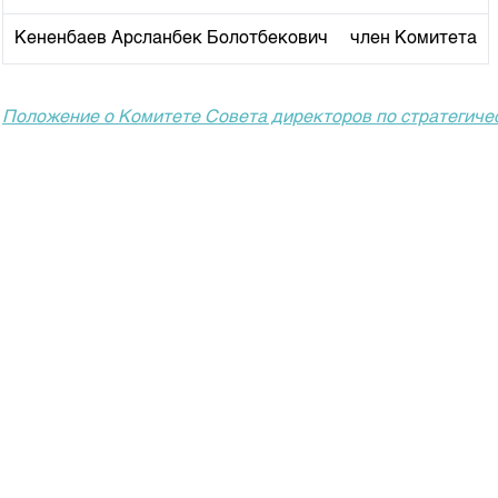
Корпоративные документы
Кененбаев Арсланбек Болотбекович
член Комитета
Контакты
Положение о Комитете Совета директоров по стратегиче