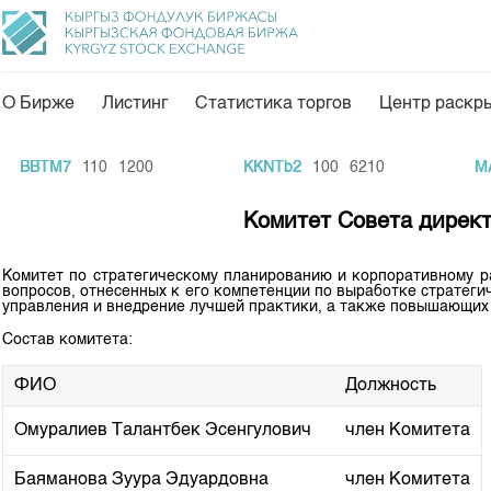
О Бирже
Листинг
Статистика торгов
Центр раскр
О нас
Направления
BBTM7
110
1200
KKNTb2
100
6210
MAI
Общая информация
Товарно-сырьевой с
Комитет Совета дирек
Акционеры
Листинг
Руководство
Центр раскрытия и
Комитет по стратегическому планированию и корпоративному р
вопросов, отнесенных к его компетенции по выработке стратег
управления и внедрение лучшей практики, а также повышающих 
Внутренний аудитор
Тарифы
Состав комитета:
Аналитика
Комитеты
Финансовый рынок 
ФИО
Должность
Участники торгов
Пресс-клуб
Наши партнеры
Омуралиев Талантбек Эсенгулович
член Комитета
25 лет ЗАО КФБ
Cтратегия развития
Баяманова Зуура Эдуардовна
член Комитета