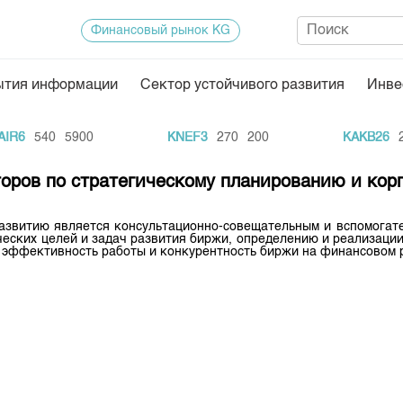
Финансовый рынок KG
ытия информации
Сектор устойчивого развития
Инве
Нормативная база
Статисти
R6
540
5900
KNEF3
270
200
KAKB26
20
ектор
Биржевая деятельность
Итоги пос
торов по стратегическому планированию и ко
Депозитарная деятельность
Архив тор
нформации
Центр раскрытия информации
Индекс и 
азвитию является консультационно-совещательным и вспомогат
ических целей и задач развития биржи, определению и реализаци
эффективность работы и конкурентность биржи на финансовом р
Котировки
Котировки
KG
Расписани
Результат
Объем ГЦ
Результат