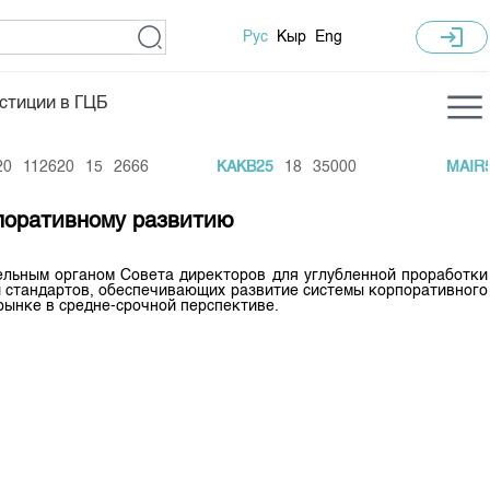
login
Рус
Кыр
Eng
стиции в ГЦБ
ка торгов
Учебный центр
112620
15
2666
KAKB25
18
35000
MAIR5
ледних торгов
Общая информация
рпоративному развитию
гов
План работы на год
Капитализация
ельным органом Совета директоров для углубленной проработки
и стандартов, обеспечивающих развитие системы корпоративного
ынке в средне-срочной перспективе.
 по ЦБ
 по драг. металлам
е аукционов по ГЦБ
ы аукционов ГЦБ
Б в обращении
ы аукционов по