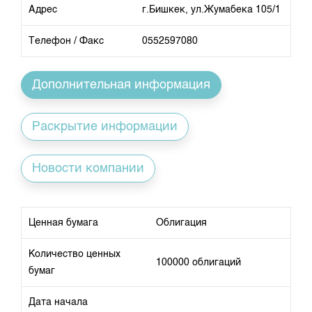
Индекс и Капитализация
Наши партнеры
Финансовый рынок KG
Адрес
г.Бишкек, ул.Жумабека 105/1
План работы на год
Котировки по ЦБ
Cтратегия развития
Пресс-клуб
Телефон / Факс
0552597080
Котировки по драг. металлам
Корпоративные документы
25 лет ЗАО КФБ
Расписание аукционов по ГЦБ
Контакты
Дополнительная информация
Результаты аукционов ГЦБ
Объем ГЦБ в обращении
Раскрытие информации
Результаты аукционов по депозитам
Новости компании
Ценная бумага
Облигация
Количество ценных
100000 облигаций
бумаг
Дата начала