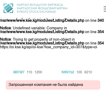
Notice
: Undefined variable: Company in
/var/www/www.kse.kg/modules/Listing/Details.php
on line
340
Notice
: Trying to get property of non-object in
/var/www/www.kse.kg/modules/Listing/Details.php
on line
340
Notice
: Undefined variable: Company in
Центр раскрытия информации
Сектор устойчивого развития
Ин
/var/www/www.kse.kg/modules/Listing/Details.php
on line
354
login
Финансовый рынок KG
Рус
Кыр
Eng
Notice
: Trying to get property of non-object in
/var/www/www.kse.kg/modules/Listing/Details.php
on line
354
https://oi.kse.kg/api/oi-kse?kse_company_id=307&type=oi
О нас
Направления
Общая информация
Акционеры
Нормативная база
Товарно-сырьевой сектор
BBTM7
110
1200
KKNTb2
100
6210
Руководство
Листинг
Статистика торгов
Биржевая деятельность
Внутренний аудитор
Запрошенная компания не была найдена
Центр раскрытия информации
Депозитарная деятельность
Комитеты
Учебный центр
Итоги последних торгов
Тарифы
Центр раскрытия информации
Архив торгов
Участники торгов
Аналитика
Общая информация