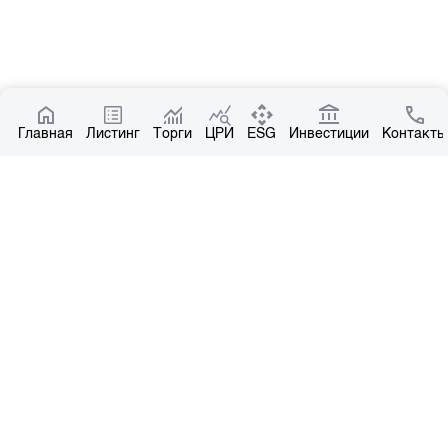
Главная
Листинг
Торги
ЦРИ
ESG
Инвестиции
Контакты
Полезные ссылки
Расписание аукционов по ГЦБ
Итоги последних торгов
Котировки по ЦБ
Центр раскрытия информации
О нас
Общая информация
Контакты