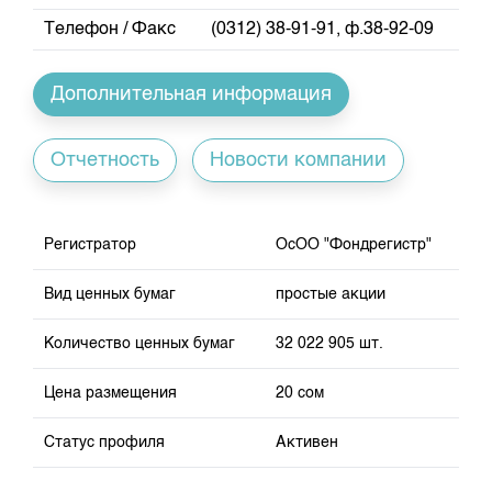
Индекс и Капитализация
Наши партнеры
Финансовый рынок KG
План работы на год
Телефон / Факс
(0312) 38-91-91, ф.38-92-09
Котировки по ЦБ
Cтратегия развития
Пресс-клуб
Котировки по драг. металлам
Корпоративные документы
25 лет ЗАО КФБ
Дополнительная информация
Расписание аукционов по ГЦБ
Контакты
Результаты аукционов ГЦБ
Отчетность
Новости компании
Объем ГЦБ в обращении
Результаты аукционов по депозитам
Регистратор
ОсОО "Фондрегистр"
Вид ценных бумаг
простые акции
Количество ценных бумаг
32 022 905 шт.
Цена размещения
20 сом
Статус профиля
Активен