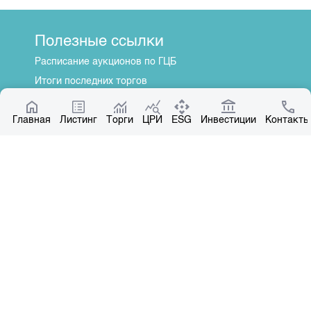
Полезные ссылки
Расписание аукционов по ГЦБ
Итоги последних торгов
Котировки по ЦБ
Главная
Центр раскрытия информации
Листинг
Торги
ЦРИ
ESG
Инвестиции
Контакты
О нас
Общая информация
Контакты
Руководство
Наши партнеры
Контакты
+996 312 31 14 84
+996 551 31 14 84
office@kse.kg