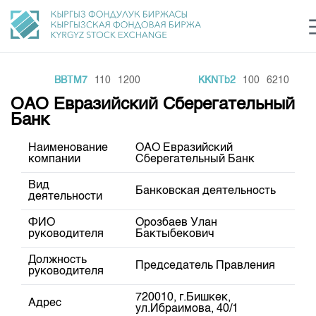
BBTM7
110
1200
KKNTb2
100
6210
Центр раскрытия информации
Сектор устойчивого развития
Ин
login
ОАО Евразийский Сберегательный
Финансовый рынок KG
Рус
Кыр
Eng
Банк
О нас
Наименование
ОАО Евразийский
компании
Сберегательный Банк
Направления
Общая информация
Вид
Банковская деятельность
деятельности
Акционеры
Нормативная база
Товарно-сырьевой сектор
Руководство
ФИО
Орозбаев Улан
Листинг
руководителя
Бактыбекович
Статистика торгов
Биржевая деятельность
Внутренний аудитор
Центр раскрытия информации
Должность
Депозитарная деятельность
Председатель Правления
Комитеты
руководителя
Учебный центр
Итоги последних торгов
Тарифы
Центр раскрытия информации
Архив торгов
720010, г.Бишкек,
Участники торгов
Аналитика
Адрес
Общая информация
ул.Ибраимова, 40/1