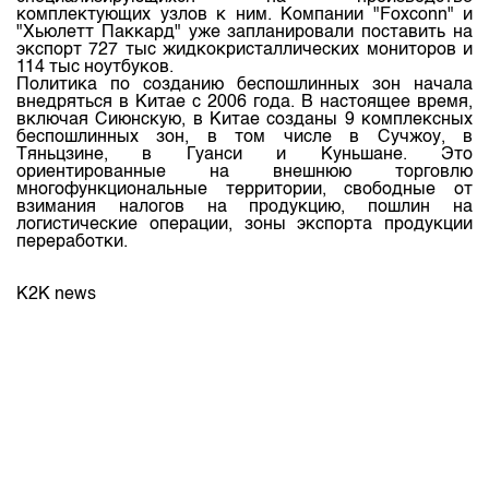
Индекс и Капитализация
Наши партнеры
Финансовый рынок KG
комплектующих узлов к ним. Компании "Foxconn" и
План работы на год
"Хьюлетт Паккард" уже запланировали поставить на
Котировки по ЦБ
Cтратегия развития
экспорт 727 тыс жидкокристаллических мониторов и
Пресс-клуб
114 тыс ноутбуков.
Котировки по драг. металлам
Политика по созданию беспошлинных зон начала
Корпоративные документы
25 лет ЗАО КФБ
внедряться в Китае с 2006 года. В настоящее время,
Расписание аукционов по ГЦБ
включая Сиюнскую, в Китае созданы 9 комплексных
Контакты
беспошлинных зон, в том числе в Сучжоу, в
Результаты аукционов ГЦБ
Тяньцзине, в Гуанси и Куньшане. Это
ориентированные на внешнюю торговлю
Объем ГЦБ в обращении
многофункциональные территории, свободные от
взимания налогов на продукцию, пошлин на
Результаты аукционов по депозитам
логистические операции, зоны экспорта продукции
переработки.
K2K news