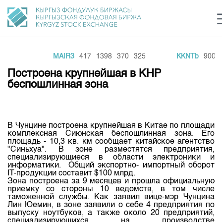
780
MAIR3
417
1398
370
325
KKNTb
900
1
Центр раскрытия информации
Сектор устойчивого развития
Ин
login
Построена крупнейшая в КНР
Финансовый рынок KG
Рус
Кыр
Eng
беспошлинная зона
О нас
Направления
Общая информация
В Чунцине построена крупнейшая в Китае по площади
комплексная Сиюнская беспошлинная зона. Его
Акционеры
площадь - 10,3 кв. км сообщает китайское агентство
Нормативная база
Товарно-сырьевой сектор
"Синьхуа". В зоне разместятся предприятия,
Руководство
специализирующиеся в области электроники и
Листинг
информатики. Общий экспортно- импортный оборот
Статистика торгов
Биржевая деятельность
Внутренний аудитор
IT-продукции составит $100 млрд.
Центр раскрытия информации
Зона построена за 9 месяцев и прошла официальную
Депозитарная деятельность
приемку со стороны 10 ведомств, в том числе
Комитеты
Учебный центр
Итоги последних торгов
Тарифы
таможенной службы. Как заявил вице-мэр Чунцина
Центр раскрытия информации
Лин Юемин, в зоне заявили о себе 4 предприятия по
Архив торгов
Участники торгов
Аналитика
выпуску ноутбуков, а также около 20 предприятий,
Общая информация
специализирующихся на производстве