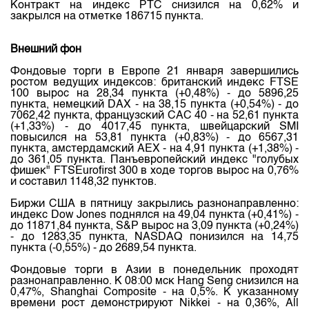
Индекс и Капитализация
Контракт на индекс РТС снизился на 0,62% и
Наши партнеры
Финансовый рынок KG
План работы на год
закрылся на отметке 186715 пункта.
Котировки по ЦБ
Cтратегия развития
Пресс-клуб
Внешний фон
Котировки по драг. металлам
Корпоративные документы
25 лет ЗАО КФБ
Фондовые торги в Европе 21 января завершились
Расписание аукционов по ГЦБ
Контакты
ростом ведущих индексов: британский индекс FTSE
100 вырос на 28,34 пункта (+0,48%) - до 5896,25
Результаты аукционов ГЦБ
пункта, немецкий DAX - на 38,15 пункта (+0,54%) - до
7062,42 пункта, французский CAC 40 - на 52,61 пункта
Объем ГЦБ в обращении
(+1,33%) - до 4017,45 пункта, швейцарский SMI
повысился на 53,81 пункта (+0,83%) - до 6567,31
Результаты аукционов по депозитам
пункта, амстердамский AEX - на 4,91 пункта (+1,38%) -
до 361,05 пункта. Панъевропейский индекс "голубых
фишек" FTSEurofirst 300 в ходе торгов вырос на 0,76%
и составил 1148,32 пунктов.
Биржи США в пятницу закрылись разнонаправленно:
индекс Dow Jones поднялся на 49,04 пункта (+0,41%) -
до 11871,84 пункта, S&P вырос на 3,09 пункта (+0,24%)
- до 1283,35 пункта, NASDAQ понизился на 14,75
пункта (-0,55%) - до 2689,54 пункта.
Фондовые торги в Азии в понедельник проходят
разнонаправленно. К 08:00 мск Hang Seng снизился на
0,47%, Shanghai Composite - на 0,5%. К указанному
времени рост демонстрируют Nikkei - на 0,36%, All