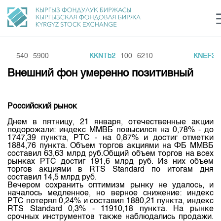
R6
540
5900
KKNTb2
100
6210
KNEF3
2
Центр раскрытия информации
Сектор устойчивого развития
Ин
login
Внешний фон умеренно позитивный
Финансовый рынок KG
Рус
Кыр
Eng
О нас
Российский рынок
Днем в пятницу, 21 января, отечественные акции
Направления
Общая информация
подорожали: индекс ММВБ повысился на 0,78% - до
1747,39 пункта, РТС - на 0,87% и достиг отметки
Акционеры
Нормативная база
1884,76 пункта. Объем торгов акциями на ФБ ММВБ
Товарно-сырьевой сектор
составил 63,63 млрд руб.Общий объем торгов на всех
Руководство
рынках РТС достиг 191,6 млрд руб. Из них объем
Листинг
Статистика торгов
Биржевая деятельность
торгов акциями в RTS Standard по итогам дня
Внутренний аудитор
составил 14,5 млрд руб.
Центр раскрытия информации
Депозитарная деятельность
Вечером сохранить оптимизм рынку не удалось, и
Комитеты
Учебный центр
Итоги последних торгов
началось медленное, но верное снижение: индекс
Тарифы
РТС потерял 0,24% и составил 1880,21 пункта, индекс
Центр раскрытия информации
Архив торгов
Участники торгов
RTS Standard 0,3% - 11910,18 пункта. На рынке
Аналитика
Общая информация
срочных инструментов также наблюдались продажи.