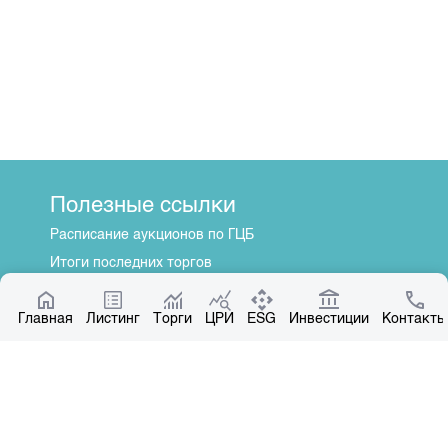
Полезные ссылки
Расписание аукционов по ГЦБ
Итоги последних торгов
Котировки по ЦБ
Главная
Центр раскрытия информации
Листинг
Торги
ЦРИ
ESG
Инвестиции
Контакты
О нас
Общая информация
Контакты
Руководство