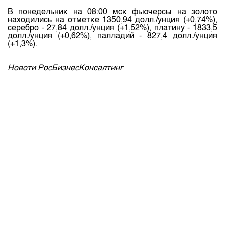
В понедельник на 08:00 мск фьючерсы на золото
находились на отметке 1350,94 долл./унция (+0,74%),
серебро - 27,84 долл./унция (+1,52%), платину - 1833,5
долл./унция (+0,62%), палладий - 827,4 долл./унция
(+1,3%).
Новоти РосБизнесКонсалтинг