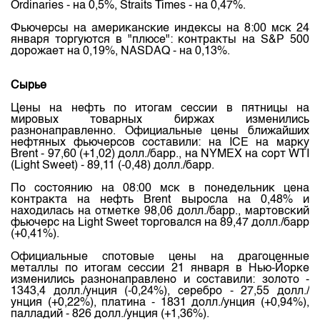
Ordinaries - на 0,5%, Straits Times - на 0,47%.
Фьючерсы на американские индексы на 8:00 мск 24
января торгуются в "плюсе": контракты на S&P 500
дорожает на 0,19%, NASDAQ - на 0,13%.
Сырье
Цены на нефть по итогам сессии в пятницы на
мировых товарных биржах изменились
разнонаправленно. Официальные цены ближайших
нефтяных фьючерсов составили: на ICE на марку
Brent - 97,60 (+1,02) долл./барр., на NYMEX на сорт WTI
(Light Sweet) - 89,11 (-0,48) долл./барр.
По состоянию на 08:00 мск в понедельник цена
контракта на нефть Brent выросла на 0,48% и
находилась на отметке 98,06 долл./барр., мартовский
фьючерс на Light Sweet торговался на 89,47 долл./барр
(+0,41%).
Официальные спотовые цены на драгоценные
металлы по итогам сессии 21 января в Нью-Йорке
изменились разнонаправлено и составили: золото -
1343,4 долл./унция (-0,24%), серебро - 27,55 долл./
унция (+0,22%), платина - 1831 долл./унция (+0,94%),
палладий - 826 долл./унция (+1,36%).