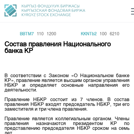
BBTM7
110
1200
KKNTb2
100
6210
Центр раскрытия информации
Сектор устойчивого развития
Ин
login
Состав правления Национального
Финансовый рынок KG
Рус
Кыр
Eng
банка КР
О нас
Направления
Общая информация
В соответствии с Законом «О Национальном банке
КР», правление является высшим органом управления
Акционеры
НБКР и определяет основные направления его
Нормативная база
Товарно-сырьевой сектор
деятельности.
Руководство
Листинг
Правление НБКР состоит из 7 членов. В состав
Статистика торгов
Биржевая деятельность
Внутренний аудитор
правления НБКР входят председатель НБКР, три его
Центр раскрытия информации
заместителя и три члена правления.
Депозитарная деятельность
Комитеты
Учебный центр
Итоги последних торгов
Тарифы
Правление является коллегиальным органом. Члены
Центр раскрытия информации
правления назначаются президентом КР по
Архив торгов
Участники торгов
Аналитика
представлению председателя НБКР сроком на семь
Общая информация
лет.