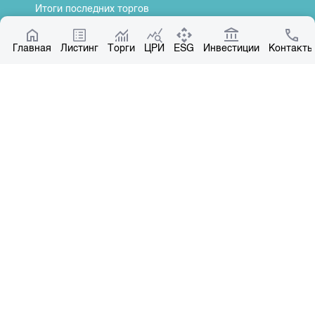
Итоги последних торгов
Котировки по ЦБ
Главная
Центр раскрытия информации
Листинг
Торги
ЦРИ
ESG
Инвестиции
Контакты
О нас
Общая информация
Контакты
Руководство
Наши партнеры
Контакты
+996 312 31 14 84
+996 551 31 14 84
office@kse.kg