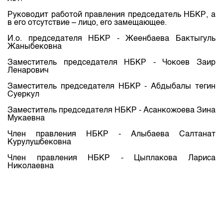
Индекс и Капитализация
Наши партнеры
Финансовый рынок KG
План работы на год
Руководит работой правления председатель НБКР, а
Котировки по ЦБ
Cтратегия развития
в его отсутствие – лицо, его замещающее.
Пресс-клуб
Котировки по драг. металлам
И.о. председателя НБКР - Жеенбаева Бактыгуль
Корпоративные документы
25 лет ЗАО КФБ
Жаныбековна
Расписание аукционов по ГЦБ
Контакты
Заместитель председателя НБКР - Чокоев Заир
Результаты аукционов ГЦБ
Ленарович
Объем ГЦБ в обращении
Заместитель председателя НБКР - Абдыбалы тегин
Суеркул
Результаты аукционов по депозитам
Заместитель председателя НБКР - Асанкожоева Зина
Мукаевна
Член правления НБКР - Алыбаева Салтанат
Курулушбековна
Член правления НБКР - Цыплакова Лариса
Николаевна