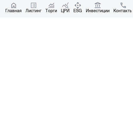
Котировки по ЦБ
Главная
Центр раскрытия информации
Листинг
Торги
ЦРИ
ESG
Инвестиции
Контакты
О нас
Общая информация
Контакты
Руководство
Наши партнеры
Контакты
+996 312 31 14 84
+996 551 31 14 84
office@kse.kg
Все права защищены © 2004-2026 Копирование материалов – только с
письменного разрешения. Лицензия №37 НКРЦБ от 30.11.2000 г.