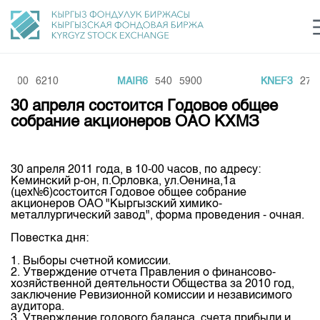
100
6210
MAIR6
540
5900
KNEF3
270
Центр раскрытия информации
Сектор устойчивого развития
Ин
login
30 апреля состоится Годовое общее
Финансовый рынок KG
Рус
Кыр
Eng
собрание акционеров ОАО КХМЗ
О нас
30 апреля 2011 года, в 10-00 часов, по адресу:
Направления
Общая информация
Кеминский р-он, п.Орловка, ул.Оенина,1а
(цех№6)состоится Годовое общее собрание
Акционеры
акционеров ОАО "Кыргызский химико-
Нормативная база
Товарно-сырьевой сектор
металлургический завод", форма проведения - очная.
Руководство
Листинг
Повестка дня:
Статистика торгов
Биржевая деятельность
Внутренний аудитор
Центр раскрытия информации
1. Выборы счетной комиссии.
Депозитарная деятельность
2. Утверждение отчета Правления о финансово-
Комитеты
Учебный центр
Итоги последних торгов
Тарифы
хозяйственной деятельности Общества за 2010 год,
Центр раскрытия информации
заключение Ревизионной комиссии и независимого
Архив торгов
Участники торгов
Аналитика
аудитора.
Общая информация
3. Утверждение годового баланса, счета прибыли и