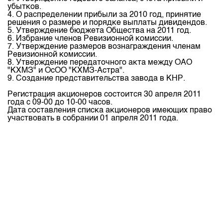
Индекс и Капитализация
Наши партнеры
Финансовый рынок KG
убытков.
План работы на год
4. О распределении прибыли за 2010 год, принятие
Котировки по ЦБ
Cтратегия развития
решения о размере и порядке выплаты дивидендов.
Пресс-клуб
5. Утверждение бюджета Общества на 2011 год.
Котировки по драг. металлам
6. Избрание членов Ревизионной комиссии.
Корпоративные документы
25 лет ЗАО КФБ
7. Утверждение размеров вознаграждения членам
Расписание аукционов по ГЦБ
Ревизионной комиссии.
Контакты
8. Утверждение передаточного акта между ОАО
Результаты аукционов ГЦБ
"КХМЗ" и ОсОО "КХМЗ-Астра".
9. Создание представительства завода в КНР.
Объем ГЦБ в обращении
Регистрация акционеров состоится 30 апреля 2011
Результаты аукционов по депозитам
года с 09-00 до 10-00 часов.
Дата составления списка акционеров имеющих право
участвовать в собрании 01 апреля 2011 года.