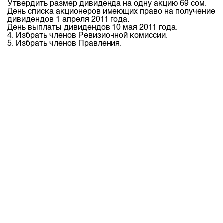
Индекс и Капитализация
Утвердить размер дивиденда на одну акцию 69 сом.
Наши партнеры
Финансовый рынок KG
План работы на год
День списка акционеров имеющих право на получение
Котировки по ЦБ
дивидендов 1 апреля 2011 года.
Cтратегия развития
Пресс-клуб
День выплаты дивидендов 10 мая 2011 года.
4. Избрать членов Ревизионной комиссии.
Котировки по драг. металлам
Корпоративные документы
25 лет ЗАО КФБ
5. Избрать членов Правления.
Расписание аукционов по ГЦБ
Контакты
Результаты аукционов ГЦБ
Объем ГЦБ в обращении
Результаты аукционов по депозитам