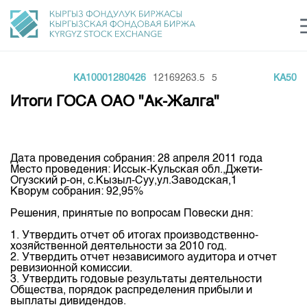
000
KA10001280426
12169263.5
5
KA5001
Центр раскрытия информации
Сектор устойчивого развития
Ин
login
Итоги ГОСА ОАО "Ак-Жалга"
Финансовый рынок KG
Рус
Кыр
Eng
О нас
Дата проведения собрания: 28 апреля 2011 года
Место проведения: Иссык-Кульская обл.,Джети-
Направления
Общая информация
Огузский р-он, с.Кызыл-Суу,ул.Заводская,1
Кворум собрания: 92,95%
Акционеры
Нормативная база
Товарно-сырьевой сектор
Решения, принятые по вопросам Повески дня:
Руководство
Листинг
Статистика торгов
Биржевая деятельность
1. Утвердить отчет об итогах производственно-
Внутренний аудитор
хозяйственной деятельности за 2010 год.
Центр раскрытия информации
Депозитарная деятельность
2. Утвердить отчет независимого аудитора и отчет
Комитеты
Учебный центр
Итоги последних торгов
ревизионной комиссии.
Тарифы
3. Утвердить годовые результаты деятельности
Центр раскрытия информации
Архив торгов
Участники торгов
Общества, порядок распределения прибыли и
Аналитика
Общая информация
выплаты дивидендов.