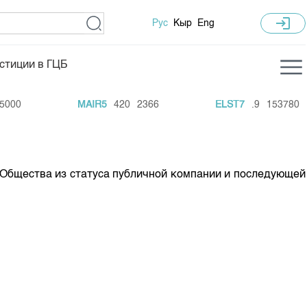
login
Рус
Кыр
Eng
стиции в ГЦБ
ка торгов
Учебный центр
000
MAIR5
420
2366
ELST7
.9
153780
ледних торгов
Общая информация
гов
План работы на год
Капитализация
 Общества из статуса публичной компании и последующей
 по ЦБ
 по драг. металлам
е аукционов по ГЦБ
ы аукционов ГЦБ
Б в обращении
ы аукционов по