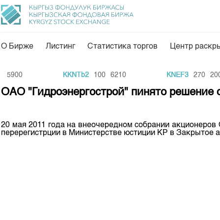
О Бирже
Листинг
Статистика торгов
Центр раскр
О нас
Направления
5900
KKNTb2
100
6210
KNEF3
270
200
Общая информация
Товарно-сырьевой с
ОАО "Гидроэнергострой" пинято решение 
Акционеры
Листинг
Руководство
Центр раскрытия и
20 мая 2011 года на внеочередном собрании акционеров
перерегистрции в Министерстве юстиции КР в Закрытое а
Внутренний аудитор
Тарифы
Аналитика
Комитеты
Финансовый рынок 
Участники торгов
Пресс-клуб
Наши партнеры
25 лет ЗАО КФБ
Cтратегия развития