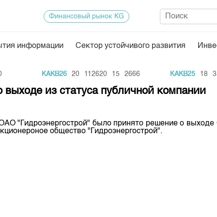
Финансовый рынок KG
ытия информации
Сектор устойчивого развития
Инве
Нормативная база
Статисти
KAKB26
20
112620
15
2666
KAKB25
18
35
ектор
Биржевая деятельность
Итоги пос
о выходе из статуса публичной компании
Депозитарная деятельность
Архив тор
нформации
Центр раскрытия информации
Индекс и 
 ОАО "Гидроэнергострой" было принято решение о выходе
кционероное общество "Гидроэнергострой".
Котировки
Котировки
KG
Расписани
Результат
Объем ГЦ
Результат