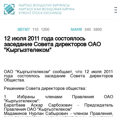
BBTM7
110
1200
MAIR6
540
5900
Центр раскрытия информации
Сектор устойчивого развития
Ин
login
12 июля 2011 года состоялось
Финансовый рынок KG
Рус
Кыр
Eng
заседание Совета директоров ОАО
"Кыргызтелеком"
О нас
Направления
Общая информация
ОАО "Кыргызтелеком" сообщает, что 12 июля 2011
Акционеры
года состоялось заседание Совета директоров
Нормативная база
Товарно-сырьевой сектор
Общества.
Руководство
Листинг
Решением Совета директоров общества:
Статистика торгов
Биржевая деятельность
Внутренний аудитор
Центр раскрытия информации
1. Избраны членами Правления ОАО
Депозитарная деятельность
Комитеты
Учебный центр
"Кыргызтелеком":
Итоги последних торгов
Тарифы
Баратбаев Аскар Сарбозович - Председатель
Центр раскрытия информации
Правления ОАО "Кыргызтелеком"
Архив торгов
Участники торгов
Аналитика
Общая информация
Мадаминов Нурлан Сабырович - членом Правления,