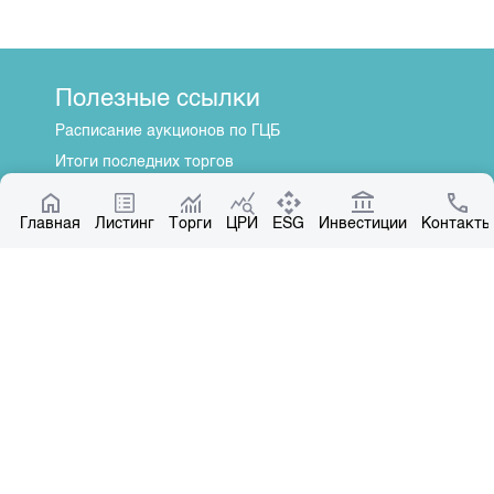
Полезные ссылки
Расписание аукционов по ГЦБ
Итоги последних торгов
Котировки по ЦБ
Главная
Центр раскрытия информации
Листинг
Торги
ЦРИ
ESG
Инвестиции
Контакты
О нас
Общая информация
Контакты
Руководство
Наши партнеры
Контакты
+996 312 31 14 84
+996 551 31 14 84