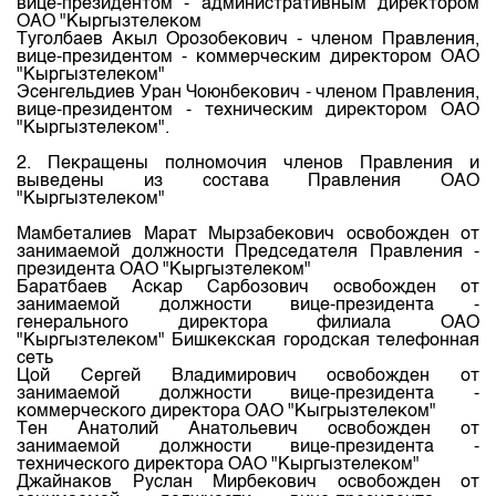
вице-президентом - административным директором
Индекс и Капитализация
Наши партнеры
Финансовый рынок KG
План работы на год
ОАО "Кыргызтелеком
Туголбаев Акыл Орозобекович - членом Правления,
Котировки по ЦБ
Cтратегия развития
Пресс-клуб
вице-президентом - коммерческим директором ОАО
"Кыргызтелеком"
Котировки по драг. металлам
Корпоративные документы
25 лет ЗАО КФБ
Эсенгельдиев Уран Чоюнбекович - членом Правления,
вице-президентом - техническим директором ОАО
Расписание аукционов по ГЦБ
Контакты
"Кыргызтелеком".
Результаты аукционов ГЦБ
2. Пекращены полномочия членов Правления и
выведены из состава Правления ОАО
Объем ГЦБ в обращении
"Кыргызтелеком"
Результаты аукционов по депозитам
Мамбеталиев Марат Мырзабекович освобожден от
занимаемой должности Председателя Правления -
президента ОАО "Кыргызтелеком"
Баратбаев Аскар Сарбозович освобожден от
занимаемой должности вице-президента -
генерального директора филиала ОАО
"Кыргызтелеком" Бишкекская городская телефонная
сеть
Цой Сергей Владимирович освобожден от
занимаемой должности вице-президента -
коммерческого директора ОАО "Кыгрызтелеком"
Тен Анатолий Анатольевич освобожден от
занимаемой должности вице-президента -
технического директора ОАО "Кыргызтелеком"
Джайнаков Руслан Мирбекович освобожден от