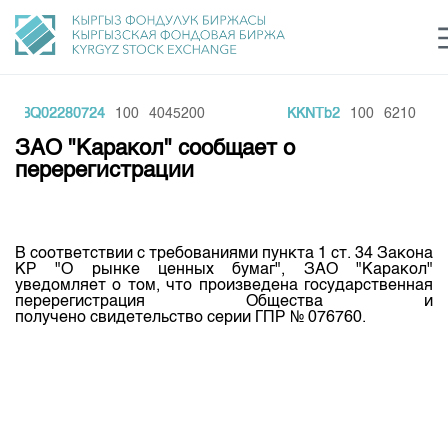
GBQ02280724
100
4045200
KKNTb2
100
6210
Центр раскрытия информации
Сектор устойчивого развития
Ин
login
ЗАО "Каракол" сообщает о
Финансовый рынок KG
Рус
Кыр
Eng
перерегистрации
О нас
Направления
Общая информация
В
соответствии
с
требованиями
пункта
1
ст
. 34
Закона
КР
"О
рынке
ценных
бумаг
", ЗАО "
Каракол
"
Акционеры
уведомляет
о том, что
произведена
государственная
Нормативная база
Товарно-сырьевой сектор
перерегистрация
Общества
и
Руководство
получено
свидетельство
серии
ГПР № 076760.
Листинг
Статистика торгов
Биржевая деятельность
Внутренний аудитор
Центр раскрытия информации
Депозитарная деятельность
Комитеты
Учебный центр
Итоги последних торгов
Тарифы
Центр раскрытия информации
Архив торгов
Участники торгов
Аналитика
Общая информация