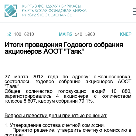
NTb2
100
6210
MAIR6
540
5900
KNEF3
Центр раскрытия информации
Сектор устойчивого развития
Ин
login
Итоги проведения Годового собрания
Финансовый рынок KG
Рус
Кыр
Eng
акционеров АООТ "Таяк"
О нас
Направления
Общая информация
27
марта
2012
года
по
адресу
:
с.Вознесеновка
,
состоялось
годовое
собрание
акционеров
АООТ
Акционеры
"
Таяк
".
Нормативная база
Товарно-сырьевой сектор
Общее
количество
головующих
акций
10 880,
Руководство
зарегистрировались
4
акционера
, с
количеством
Листинг
голосов
8 607,
кворум
собрания
79,1%.
Статистика торгов
Биржевая деятельность
Внутренний аудитор
Центр раскрытия информации
Депозитарная деятельность
Вопроcы
повестки
дня и
принятые
решения
:
Комитеты
Учебный центр
Итоги последних торгов
Тарифы
Центр раскрытия информации
1.
Утверждение
состава
счетной
комиссии
.
Архив торгов
Участники торгов
Аналитика
Принято
решение
:
утвердить
cчетную
комиссию
в
Общая информация
составе
: