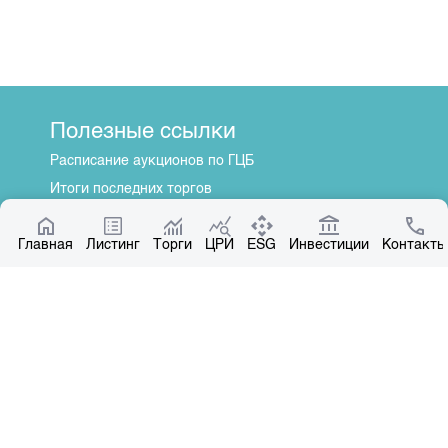
Полезные ссылки
Расписание аукционов по ГЦБ
Итоги последних торгов
Котировки по ЦБ
Главная
Центр раскрытия информации
Листинг
Торги
ЦРИ
ESG
Инвестиции
Контакты
О нас
Общая информация
Контакты
Руководство
Наши партнеры
Контакты