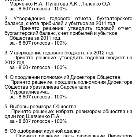
Индекс и Капитализация
Наши партнеры
Финансовый рынок KG
Марченко
Н.А
.,
Пулатова
А.К
.,
Ляленко
О.А
.
План работы на год
за
- 8 607
голосов
- 100%
Котировки по ЦБ
Cтратегия развития
Пресс-клуб
2.
Утверждение
годового
отчета
,
бухгалтерского
Котировки по драг. металлам
баланса
Корпоративные документы
,
счета
прибылей
и
убытков
за
2011 год.
25 лет ЗАО КФБ
Принято
решение
:
утвердить
годовой
отчет
,
Расписание аукционов по ГЦБ
бухгалтерский
баланс
,
счет
прибылей
и
убытков
Контакты
Общества
за
2011 год.
Результаты аукционов ГЦБ
за
- 8 607
голосов
- 100%
Объем ГЦБ в обращении
3.
Утверждение
годового
бюджета
на
2012 год.
Принято
решение
:
утвердить
годовой
бюджет
на
Результаты аукционов по депозитам
2012 год.
за
- 8 607
голосов
- 100%
4. О
продлении
полномочий
Директора
Общества
.
Принято
решение
:
продлить
полномочия
Директора
Общества
Уразгалиева
Сарсенгалея
Мурзагалиевича
.
за
- 8 607
голосов
- 100%
5.
Выборы
ревизора
Общества
.
Принято
решение
:
избрать
ревизором
общества
на
один
год
Шевченко
П.А
.
за
- 8 607
голосов
- 100%
6.
Об
одобрении
крупной
сделки
.
Принято
решение
:
дать
разрешение
Директору