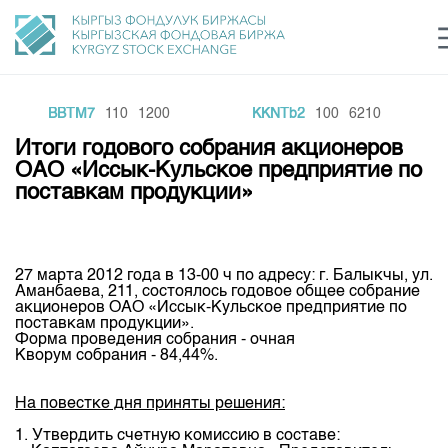
BBTM7
110
1200
KKNTb2
100
6210
Центр раскрытия информации
Сектор устойчивого развития
Ин
login
Итоги годового собрания акционеров
Финансовый рынок KG
Рус
Кыр
Eng
ОАО «Иссык-Кульское предприятие по
поставкам продукции»
О нас
Направления
Общая информация
27 марта 2012 года в 13-00 ч по адресу: г. Балыкчы, ул.
Акционеры
Аманбаева, 211, состоялось годовое общее собрание
Нормативная база
Товарно-сырьевой сектор
акционеров ОАО «Иссык-Кульское предприятие по
Руководство
поставкам продукции».
Листинг
Форма проведения собрания - очная
Статистика торгов
Биржевая деятельность
Внутренний аудитор
Кворум собрания - 84,44%.
Центр раскрытия информации
Депозитарная деятельность
Комитеты
Учебный центр
Итоги последних торгов
Тарифы
На повестке дня приняты решения:
Центр раскрытия информации
Архив торгов
Участники торгов
Аналитика
Общая информация
1. Утвердить счетную комиссию в составе: