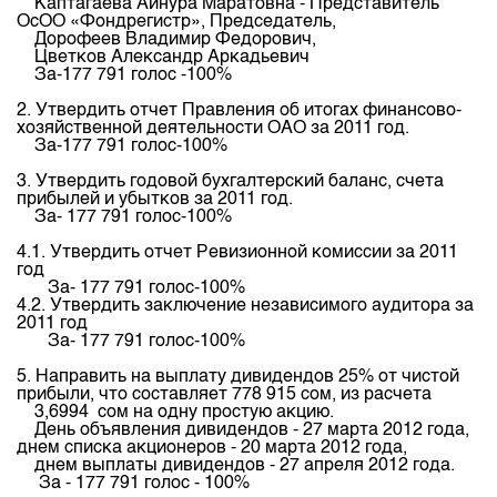
Каптагаева Айнура Маратовна - Представитель
Индекс и Капитализация
Наши партнеры
Финансовый рынок KG
План работы на год
ОсОО «Фондрегистр», Председатель,
Дорофеев Владимир Федорович,
Котировки по ЦБ
Cтратегия развития
Пресс-клуб
Цветков Александр Аркадьевич
За-177 791 голос -100%
Котировки по драг. металлам
Корпоративные документы
25 лет ЗАО КФБ
2. Утвердить отчет Правления об итогах финансово-
Расписание аукционов по ГЦБ
Контакты
хозяйственной деятельности ОАО за 2011 год.
За-177 791 голос-100%
Результаты аукционов ГЦБ
3. Утвердить годовой бухгалтерский баланс, счета
Объем ГЦБ в обращении
прибылей и убытков за 2011 год.
За- 177 791 голос-100%
Результаты аукционов по депозитам
4.1. Утвердить отчет Ревизионной комиссии за 2011
год
За- 177 791 голос-100%
4.2. Утвердить заключение независимого аудитора за
2011 год
За- 177 791 голос-100%
5. Направить на выплату дивидендов 25% от чистой
прибыли, что составляет 778 915 сом, из расчета
3,6994 сом на одну простую акцию.
День объявления дивидендов - 27 марта 2012 года,
днем списка акционеров - 20 марта 2012 года,
днем выплаты дивидендов - 27 апреля 2012 года.
За - 177 791 голос - 100%