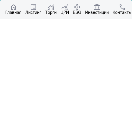
Котировки по ЦБ
Главная
Центр раскрытия информации
Листинг
Торги
ЦРИ
ESG
Инвестиции
Контакты
О нас
Общая информация
Контакты
Руководство
Наши партнеры
Контакты
+996 312 31 14 84
+996 551 31 14 84
office@kse.kg
Все права защищены © 2004-2026 Копирование материалов – только с
письменного разрешения. Лицензия №37 НКРЦБ от 30.11.2000 г.