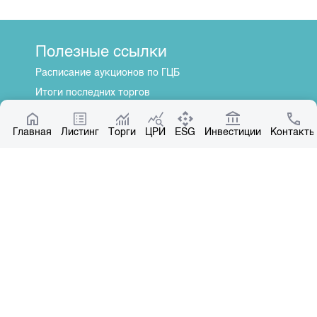
Полезные ссылки
Расписание аукционов по ГЦБ
Итоги последних торгов
Котировки по ЦБ
Главная
Центр раскрытия информации
Листинг
Торги
ЦРИ
ESG
Инвестиции
Контакты
О нас
Общая информация
Контакты
Руководство
Наши партнеры
Контакты
+996 312 31 14 84
+996 551 31 14 84