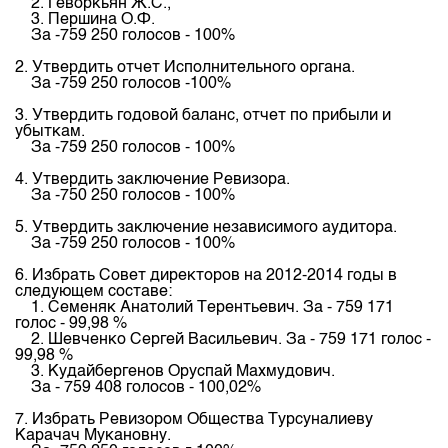
2. Геворкьян Ж.С.,
Индекс и Капитализация
Наши партнеры
Финансовый рынок KG
План работы на год
3. Першина О.Ф.
За -759 250 голосов - 100%
Котировки по ЦБ
Cтратегия развития
Пресс-клуб
2. Утвердить отчет Исполнительного органа.
Котировки по драг. металлам
Корпоративные документы
25 лет ЗАО КФБ
За -759 250 голосов -100%
Расписание аукционов по ГЦБ
Контакты
3. Утвердить годовой баланс, отчет по прибыли и
убыткам.
Результаты аукционов ГЦБ
За -759 250 голосов - 100%
Объем ГЦБ в обращении
4. Утвердить заключение Ревизора.
За -750 250 голосов - 100%
Результаты аукционов по депозитам
5. Утвердить заключение независимого аудитора.
За -759 250 голосов - 100%
6. Избрать Совет директоров на 2012-2014 годы в
следующем составе:
1. Семеняк Анатолий Терентьевич. За - 759 171
голос - 99,98 %
2. Шевченко Сергей Васильевич. За - 759 171 голос -
99,98 %
3. Кудайбергенов Оруспай Махмудович.
За - 759 408 голосов - 100,02%
7. Избрать Ревизором Общества Турсуналиеву
Карачач Мукановну.