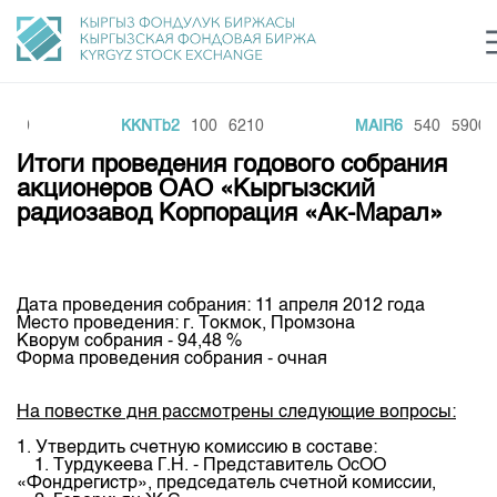
700
KKNTb2
100
6210
MAIR6
540
5900
Центр раскрытия информации
Сектор устойчивого развития
Ин
login
Итоги проведения годового собрания
Финансовый рынок KG
Рус
Кыр
Eng
акционеров ОАО «Кыргызский
радиозавод Корпорация «Ак-Марал»
О нас
Направления
Общая информация
Дата проведения собрания: 11 апреля 2012 года
Акционеры
Место проведения: г. Токмок, Промзона
Нормативная база
Товарно-сырьевой сектор
Кворум собрания - 94,48 %
Руководство
Форма проведения собрания - очная
Листинг
Статистика торгов
Биржевая деятельность
Внутренний аудитор
Центр раскрытия информации
На повестке дня рассмотрены следующие вопросы:
Депозитарная деятельность
Комитеты
Учебный центр
Итоги последних торгов
Тарифы
1. Утвердить счетную комиссию в составе:
Центр раскрытия информации
1. Турдукеева Г.Н. - Представитель ОсОО
Архив торгов
Участники торгов
Аналитика
Общая информация
«Фондрегистр», председатель счетной комиссии,