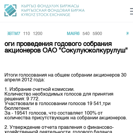
BBTM7
110
1200
MAIR6
540
5900
KKN
Центр раскрытия информации
Сектор устойчивого развития
Ин
login
оги проведения годового собрания
Финансовый рынок KG
Рус
Кыр
Eng
акционеров ОАО "Сокулукжолкурулуш"
О нас
Направления
Общая информация
Итоги голосования на общем собрании акционеров 30
апреля 2012 года:
Акционеры
Нормативная база
Товарно-сырьевой сектор
1. Избрание счетной комиссии.
Руководство
Количество необходимых голосов для принятия
Листинг
решения: 9 772.
Статистика торгов
Биржевая деятельность
Внутренний аудитор
Участвовали в голосовании голосов 19 541,три
Центр раскрытия информации
бюллетеня:
Депозитарная деятельность
За - 19541 голосов, что составляет 100% от
Комитеты
Учебный центр
Итоги последних торгов
Тарифы
количества присутствующих на собрании акционеров.
Центр раскрытия информации
Архив торгов
Участники торгов
Аналитика
2. Утверждение отчета правления о финансово-
Общая информация
хозяйственной деятельности, годового баланса,