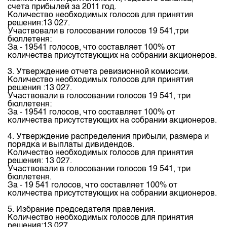
Индекс и Капитализация
Наши партнеры
Финансовый рынок KG
счета прибылей за 2011 год.
План работы на год
Количество необходимых голосов для принятия
Котировки по ЦБ
Cтратегия развития
решения:13 027.
Пресс-клуб
Участвовали в голосовании голосов 19 541,три
Котировки по драг. металлам
бюллетеня:
Корпоративные документы
25 лет ЗАО КФБ
За - 19541 голосов, что составляет 100% от
Расписание аукционов по ГЦБ
количества присутствующих на собрании акционеров.
Контакты
Результаты аукционов ГЦБ
3. Утверждение отчета ревизионной комиссии.
Количество необходимых голосов для принятия
Объем ГЦБ в обращении
решения :13 027.
Участвовали в голосовании голосов 19 541, три
Результаты аукционов по депозитам
бюллетеня:
За - 19541 голосов, что составляет 100% от
количества присутствующих на собрании акционеров.
4. Утверждение распределения прибыли, размера и
порядка и выплаты дивидендов.
Количество необходимых голосов для принятия
решения: 13 027.
Участвовали в голосовании голосов 19 541, три
бюллетеня.
За - 19 541 голосов, что составляет 100% от
количества присутствующих на собрании акционеров.
5. Избрание председателя правления.
Количество необходимых голосов для принятия
решения:13 027.