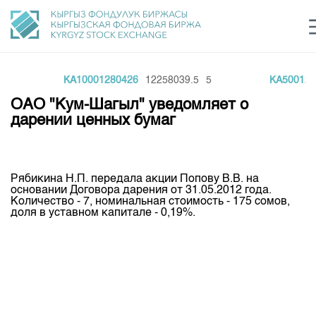
0
KA10001280426
12258039.5
5
KA500128
Центр раскрытия информации
Сектор устойчивого развития
Ин
login
ОАО "Кум-Шагыл" уведомляет о
Финансовый рынок KG
Рус
Кыр
Eng
дарении ценных бумаг
О нас
Направления
Общая информация
Рябикина
Н.П.
передала
акции
Попову
В.В.
на
основании
Договора
дарения
от
31.05.2012
года
.
Акционеры
Количество
- 7,
номинальная
стоимость
- 175
сомов
,
Нормативная база
Товарно-сырьевой сектор
доля
в
уставном
капитале
- 0,19%.
Руководство
Листинг
Статистика торгов
Биржевая деятельность
Внутренний аудитор
Центр раскрытия информации
Депозитарная деятельность
Комитеты
Учебный центр
Итоги последних торгов
Тарифы
Центр раскрытия информации
Архив торгов
Участники торгов
Аналитика
Общая информация