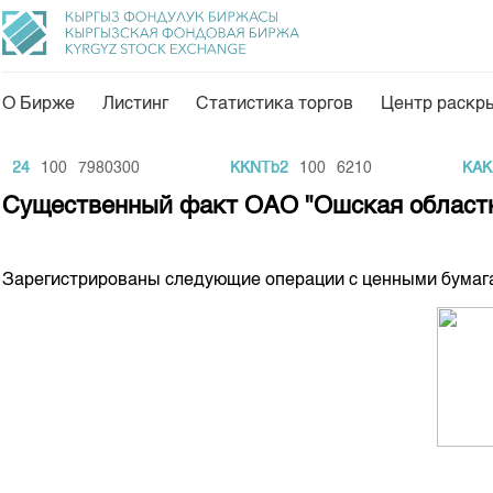
О Бирже
Листинг
Статистика торгов
Центр раскр
О нас
Направления
24
100
7980300
KKNTb2
100
6210
KAKB
Общая информация
Товарно-сырьевой с
Существенный факт ОАО "Ошская област
Акционеры
Листинг
Руководство
Центр раскрытия и
Зарегистрированы
следующие
операции
с
ценными
бумаг
Внутренний аудитор
Тарифы
Аналитика
Комитеты
Финансовый рынок 
Участники торгов
Пресс-клуб
Наши партнеры
25 лет ЗАО КФБ
Cтратегия развития