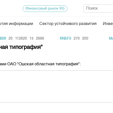
Финансовый рынок KG
ытия информации
Сектор устойчивого развития
Инве
Нормативная база
Статисти
26
20
112620
15
2666
KNEF3
270
200
MAI
ектор
Биржевая деятельность
Итоги пос
ная типография"
Депозитарная деятельность
Архив тор
нформации
Центр раскрытия информации
Индекс и 
ами
ОАО "
Ошская
областная
типография
":
Котировки
Котировки
KG
Расписани
Результат
Объем ГЦ
Результат