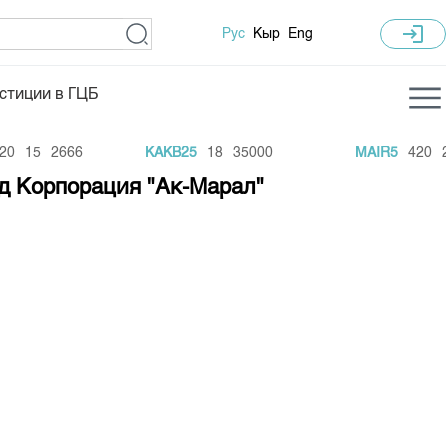
login
Рус
Кыр
Eng
стиции в ГЦБ
ка торгов
Учебный центр
0
15
2666
KAKB25
18
35000
MAIR5
420
23
ледних торгов
Общая информация
д Корпорация "Ак-Марал"
гов
План работы на год
Капитализация
 по ЦБ
 по драг. металлам
е аукционов по ГЦБ
ы аукционов ГЦБ
Б в обращении
ы аукционов по