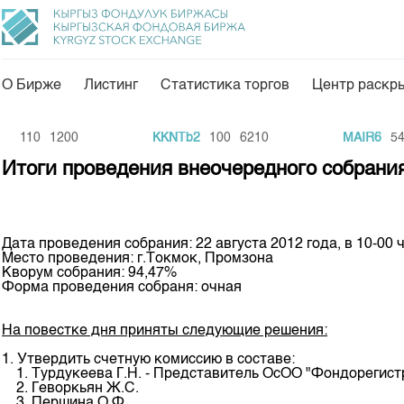
О Бирже
Листинг
Статистика торгов
Центр раскр
О нас
Направления
7
110
1200
KKNTb2
100
6210
MAIR6
540
Общая информация
Товарно-сырьевой с
Итоги проведения внеочередного собрани
Акционеры
Листинг
Руководство
Центр раскрытия и
Дата проведения собрания: 22 августа 2012 года, в 10-00 
Внутренний аудитор
Тарифы
Место проведения: г.Токмок, Промзона
Кворум собрания: 94,47%
Аналитика
Комитеты
Форма проведения собраня: очная
Финансовый рынок 
Участники торгов
На повестке дня приняты следующие решения:
Пресс-клуб
Наши партнеры
1. Утвердить счетную комиссию в составе:
25 лет ЗАО КФБ
1. Турдукеева Г.Н. - Представитель ОсОО "Фондорегист
Cтратегия развития
2. Геворкьян Ж.С.
3. Першина О.Ф.