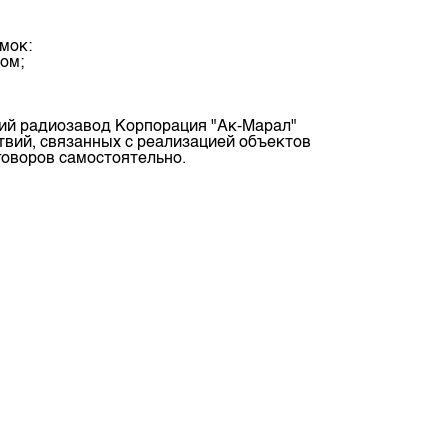
депозита
мок:
ом;
кий радиозавод Корпорация "Ак-Марал"
вий, связанных с реализацией объектов
оворов самостоятельно.