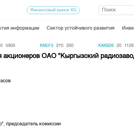
Финансовый рынок KG
ытия информации
Сектор устойчивого развития
Инве
Нормативная база
Статисти
5900
KNEF3
270
200
KAKB26
20
11262
ектор
Биржевая деятельность
Итоги пос
я акционеров ОАО "Кыргызский радиозаво
Депозитарная деятельность
Архив тор
нформации
Центр раскрытия информации
Индекс и 
часов
Котировки
Котировки
KG
Расписани
Результат
Объем ГЦ
р", председатель комиссии
Результат