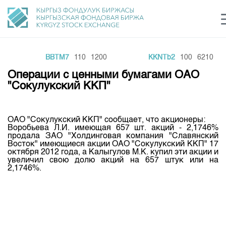
0
BBTM7
110
1200
KKNTb2
100
6210
Центр раскрытия информации
Сектор устойчивого развития
Ин
login
Операции с ценными бумагами ОАО
Финансовый рынок KG
Рус
Кыр
Eng
"Сокулукский ККП"
О нас
ОАО "Сокулукский ККП" сообщает, что акционеры:
Направления
Общая информация
Воробьева Л.И. имеющая 657 шт. акций - 2,1746%
продала ЗАО "Холдинговая компания "Славянский
Акционеры
Восток" имеющиеся акции ОАО "Сокулукский ККП" 17
Нормативная база
Товарно-сырьевой сектор
октября 2012 года, а Калыгулов М.К. купил эти акции и
Руководство
увеличил свою долю акций на 657 штук или на
Листинг
2,1746%.
Статистика торгов
Биржевая деятельность
Внутренний аудитор
Центр раскрытия информации
Депозитарная деятельность
Комитеты
Учебный центр
Итоги последних торгов
Тарифы
Центр раскрытия информации
Архив торгов
Участники торгов
Аналитика
Общая информация