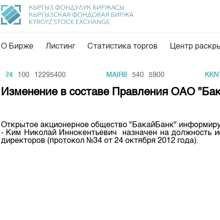
О Бирже
Листинг
Статистика торгов
Центр раскр
О нас
Направления
24
100
12295400
MAIR6
540
5900
KKNT
Общая информация
Товарно-сырьевой с
Изменение в составе Правления ОАО "Ба
Акционеры
Листинг
Руководство
Центр раскрытия и
Открытое акционерное общество "БакайБанк" информирует
- Ким Николай Иннокентьевич назначен на должность 
Внутренний аудитор
Тарифы
директоров (протокол №34 от 24 октября 2012 года).
Аналитика
Комитеты
Финансовый рынок 
Участники торгов
Пресс-клуб
Наши партнеры
25 лет ЗАО КФБ
Cтратегия развития