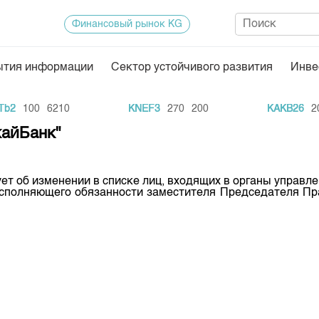
Финансовый рынок KG
ытия информации
Сектор устойчивого развития
Инве
Нормативная база
Статисти
b2
100
6210
KNEF3
270
200
KAKB26
20
ектор
Биржевая деятельность
Итоги пос
кайБанк"
Депозитарная деятельность
Архив тор
нформации
Центр раскрытия информации
Индекс и 
 об изменении в списке лиц, входящих в органы управле
исполняющего обязанности заместителя Председателя Пр
Котировки
Котировки
KG
Расписани
Результат
Объем ГЦ
Результат