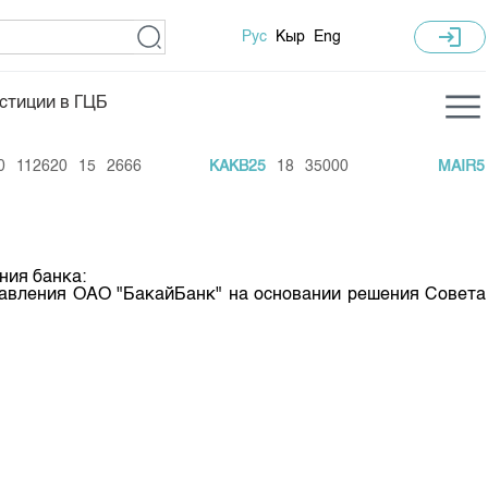
login
Рус
Кыр
Eng
стиции в ГЦБ
ка торгов
Учебный центр
112620
15
2666
KAKB25
18
35000
MAIR5
ледних торгов
Общая информация
гов
План работы на год
Капитализация
ния банка:
авления ОАО "БакайБанк" на основании решения Совета
 по ЦБ
 по драг. металлам
е аукционов по ГЦБ
ы аукционов ГЦБ
Б в обращении
ы аукционов по