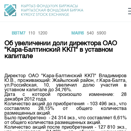
BBTM7
110
1200
MAIR6
540
5900
Центр раскрытия информации
Сектор устойчивого развития
Ин
login
Об увеличении доли директора ОАО
Финансовый рынок KG
Рус
Кыр
Eng
"Кара-Балтинский ККП" в уставном
капитале
О нас
Направления
Общая информация
Директор ОАО "Кара-Балтинский ККП" Владимиров
Ю.В., проживающий: Жайылский район, г.Кара-Балта,
Акционеры
ул.Российская, 10, увеличил долю участия в
Нормативная база
Товарно-сырьевой сектор
уставном капитале до 34,76%.
Руководство
Дата с которой произошло изменение: 28
Листинг
декабря 2012 года.
Статистика торгов
Биржевая деятельность
Внутренний аудитор
Количество акций до приобретения - 103 496 экз., что
Центр раскрытия информации
составляло 28,15% от общего количества
Депозитарная деятельность
Комитеты
Учебный центр
размещенных акций.
Итоги последних торгов
Тарифы
Было приобретено - 24 314 экз., что составляет 6,61%
Центр раскрытия информации
от общего количества размещенных акций.
Архив торгов
Участники торгов
Аналитика
Общая информация
Количество акций после приобретения - 127 810 экз.,