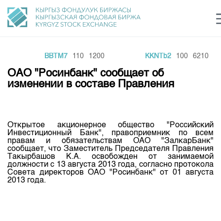
0
BBTM7
110
1200
KKNTb2
100
6210
Центр раскрытия информации
Сектор устойчивого развития
Ин
login
ОАО "Росинбанк" сообщает об
Финансовый рынок KG
Рус
Кыр
Eng
изменении в составе Правления
О нас
Направления
Общая информация
Открытое акционерное общество "Российский
Инвестиционный Банк", правоприемник по всем
Акционеры
правам и обязательствам ОАО "ЗалкарБанк"
Нормативная база
Товарно-сырьевой сектор
сообщает, что Заместитель Председателя Правления
Руководство
Такырбашов К.А. освобожден от занимаемой
Листинг
должности с 13 августа 2013 года, согласно протокола
Статистика торгов
Биржевая деятельность
Внутренний аудитор
Совета директоров ОАО "Росинбанк" от 01 августа
Центр раскрытия информации
2013 года.
Депозитарная деятельность
Комитеты
Учебный центр
Итоги последних торгов
Тарифы
Центр раскрытия информации
Архив торгов
Участники торгов
Аналитика
Общая информация