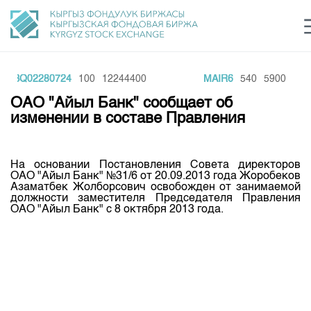
GBQ02280724
100
12244400
MAIR6
540
5900
Центр раскрытия информации
Сектор устойчивого развития
Ин
login
ОАО "Айыл Банк" сообщает об
Финансовый рынок KG
Рус
Кыр
Eng
изменении в составе Правления
О нас
На основании Постановления Совета директоров
Направления
Общая информация
ОАО "Айыл Банк" №31/6 от 20.09.2013 года Жоробеков
Азаматбек Жолборсович освобожден от занимаемой
Акционеры
должности заместителя Председателя Правления
Нормативная база
Товарно-сырьевой сектор
ОАО "Айыл Банк" с 8 октября 2013 года.
Руководство
Листинг
Статистика торгов
Биржевая деятельность
Внутренний аудитор
Центр раскрытия информации
Депозитарная деятельность
Комитеты
Учебный центр
Итоги последних торгов
Тарифы
Центр раскрытия информации
Архив торгов
Участники торгов
Аналитика
Общая информация