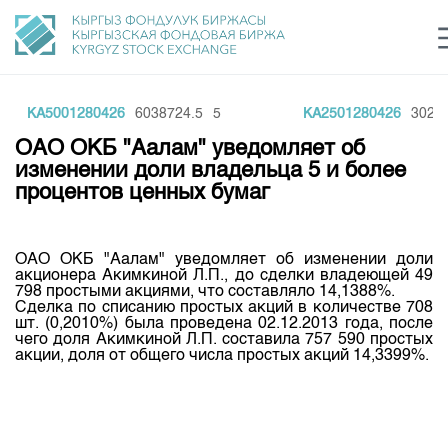
KA5001280426
6038724.5
5
KA2501280426
30247
Центр раскрытия информации
Сектор устойчивого развития
Ин
login
ОАО ОКБ "Аалам" уведомляет об
Финансовый рынок KG
Рус
Кыр
Eng
изменении доли владельца 5 и более
процентов ценных бумаг
О нас
Направления
Общая информация
ОАО ОКБ "Аалам" уведомляет об изменении доли
акционера Акимкиной Л.П., до сделки владеющей 49
Акционеры
798 простыми акциями, что составляло 14,1388%.
Нормативная база
Товарно-сырьевой сектор
Сделка по списанию простых акций в количестве 708
Руководство
шт. (0,2010%) была проведена 02.12.2013 года, после
Листинг
чего доля Акимкиной Л.П. составила 757 590 простых
Статистика торгов
Биржевая деятельность
Внутренний аудитор
акции, доля от общего числа простых акций 14,3399%.
Центр раскрытия информации
Депозитарная деятельность
Комитеты
Учебный центр
Итоги последних торгов
Тарифы
Центр раскрытия информации
Архив торгов
Участники торгов
Аналитика
Общая информация