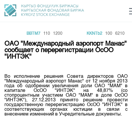
0
BBTM7
110
1200
KKNTb2
100
6210
Центр раскрытия информации
Сектор устойчивого развития
Ин
login
ОАО "Международный аэропорт Манас"
Финансовый рынок KG
Рус
Кыр
Eng
сообщает о перерегистрации ОсОО
"ИНТЭК"
О нас
Направления
Общая информация
Во исполнение решения Совета директоров ОАО
"Международный аэропорт Манас" от 12 ноября 2013
Акционеры
года об одобрении увеличения доли ОАО "МАМ" в
Нормативная база
Товарно-сырьевой сектор
капитале ОсОО "ИНТЭК" на 48,87% (со
Руководство
стопроцентным участием ОАО "МАМ" в доле ОсОО
Листинг
"ИНТЭК"), 27.12.2013 принято решение провести
Статистика торгов
Биржевая деятельность
Внутренний аудитор
государственную перерегистрацию ОсОО "ИНТЭК" в
Центр раскрытия информации
соответствующих органах юстиции в связи с
Депозитарная деятельность
Комитеты
Учебный центр
внесением изменений в Учредительные документы.
Итоги последних торгов
Тарифы
Центр раскрытия информации
Архив торгов
Участники торгов
Аналитика
Общая информация