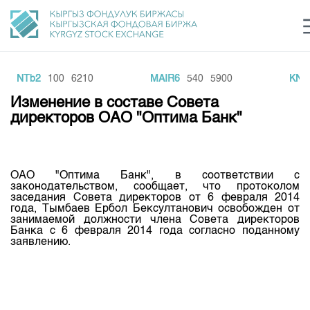
KKNTb2
100
6210
MAIR6
540
5900
KNE
Центр раскрытия информации
Сектор устойчивого развития
Ин
login
Изменение в составе Совета
Финансовый рынок KG
Рус
Кыр
Eng
директоров ОАО "Оптима Банк"
О нас
Направления
Общая информация
ОАО "Оптима Банк", в соответствии с
законодательством, сообщает, что протоколом
Акционеры
заседания Совета директоров от 6 февраля 2014
Нормативная база
Товарно-сырьевой сектор
года, Тымбаев Ербол Бексултанович освобожден от
Руководство
занимаемой должности члена Совета директоров
Листинг
Банка с 6 февраля 2014 года согласно поданному
Статистика торгов
Биржевая деятельность
Внутренний аудитор
заявлению.
Центр раскрытия информации
Депозитарная деятельность
Комитеты
Учебный центр
Итоги последних торгов
Тарифы
Центр раскрытия информации
Архив торгов
Участники торгов
Аналитика
Общая информация