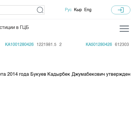
login
Рус
Кыр
Eng
стиции в ГЦБ
ка торгов
Учебный центр
KA1001280426
1221981.5
2
KA501280426
612303
1
ледних торгов
Общая информация
гов
План работы на год
Капитализация
рта 2014 года Букуев Кадырбек Джумабекович утвержден
 по ЦБ
 по драг. металлам
е аукционов по ГЦБ
ы аукционов ГЦБ
Б в обращении
ы аукционов по