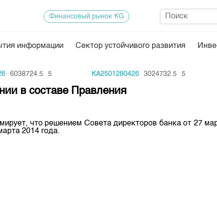
Финансовый рынок KG
ытия информации
Сектор устойчивого развития
Инве
Нормативная база
Статисти
6038724.5
5
KA2501280426
3024732.5
5
ектор
Биржевая деятельность
Итоги пос
нии в составе Правления
Депозитарная деятельность
Архив тор
нформации
Центр раскрытия информации
Индекс и 
мирует, что решением Совета директоров банка от 27 ма
арта 2014 года.
Котировки
Котировки
KG
Расписани
Результат
Объем ГЦ
Результат