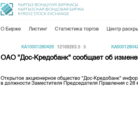
О Бирже
Листинг
Статистика торгов
Центр раскр
О нас
Направления
KA10001280426
12169263.5
5
KA5001280426
Общая информация
Товарно-сырьевой с
ОАО "Дос-Кредобанк" сообщает об измене
Акционеры
Листинг
Руководство
Центр раскрытия и
Открытое акционерное общество "Дос-Кредобанк" инфор
в должности Заместителя Председателя Правления с 28 м
Внутренний аудитор
Тарифы
Аналитика
Комитеты
Финансовый рынок 
Участники торгов
Пресс-клуб
Наши партнеры
25 лет ЗАО КФБ
Cтратегия развития