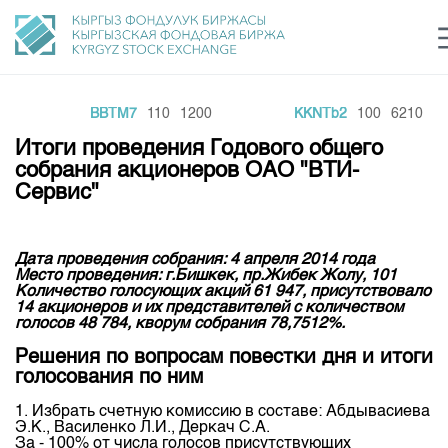
0
BBTM7
110
1200
KKNTb2
100
6210
Центр раскрытия информации
Сектор устойчивого развития
Ин
login
Итоги проведения Годового общего
Финансовый рынок KG
Рус
Кыр
Eng
собрания акционеров ОАО "ВТИ-
Сервис"
О нас
Направления
Общая информация
Дата проведения собрания: 4 апреля 2014 года
Место проведения: г.Бишкек, пр.Жибек Жолу, 101
Акционеры
Количество голосующих акций 61 947, присутствовало
Нормативная база
Товарно-сырьевой сектор
14 акционеров и их представителей с количеством
Руководство
голосов 48 784, кворум собрания 78,7512%.
Листинг
Статистика торгов
Биржевая деятельность
Внутренний аудитор
Решения по вопросам повестки дня и итоги
Центр раскрытия информации
Депозитарная деятельность
голосования по ним
Комитеты
Учебный центр
Итоги последних торгов
Тарифы
Центр раскрытия информации
1. Избрать счетную комиссию в составе: Абдывасиева
Архив торгов
Участники торгов
Э.К., Василенко Л.И., Деркач С.А.
Аналитика
Общая информация
За - 100% от числа голосов присутствующих