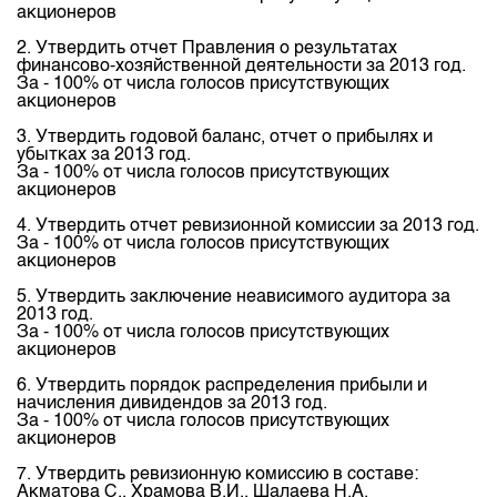
Индекс и Капитализация
акционеров
Наши партнеры
Финансовый рынок KG
План работы на год
Котировки по ЦБ
2. Утвердить отчет Правления о результатах
Cтратегия развития
Пресс-клуб
финансово-хозяйственной деятельности за 2013 год.
Котировки по драг. металлам
За - 100% от числа голосов присутствующих
Корпоративные документы
25 лет ЗАО КФБ
акционеров
Расписание аукционов по ГЦБ
Контакты
3. Утвердить годовой баланс, отчет о прибылях и
Результаты аукционов ГЦБ
убытках за 2013 год.
За - 100% от числа голосов присутствующих
Объем ГЦБ в обращении
акционеров
4. Утвердить отчет ревизионной комиссии за 2013 год.
Результаты аукционов по депозитам
За - 100% от числа голосов присутствующих
акционеров
5. Утвердить заключение неависимого аудитора за
2013 год.
За - 100% от числа голосов присутствующих
акционеров
6. Утвердить порядок распределения прибыли и
начисления дивидендов за 2013 год.
За - 100% от числа голосов присутствующих
акционеров
7. Утвердить ревизионную комиссию в составе:
Акматова С., Храмова В.И., Шалаева Н.А.