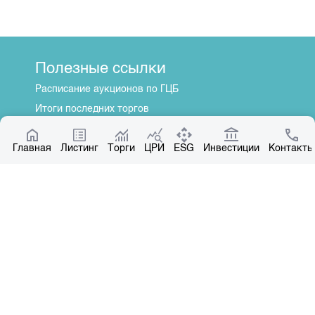
Полезные ссылки
Расписание аукционов по ГЦБ
Итоги последних торгов
Котировки по ЦБ
Главная
Центр раскрытия информации
Листинг
Торги
ЦРИ
ESG
Инвестиции
Контакты
О нас
Общая информация
Контакты
Руководство
Наши партнеры
Контакты
+996 312 31 14 84