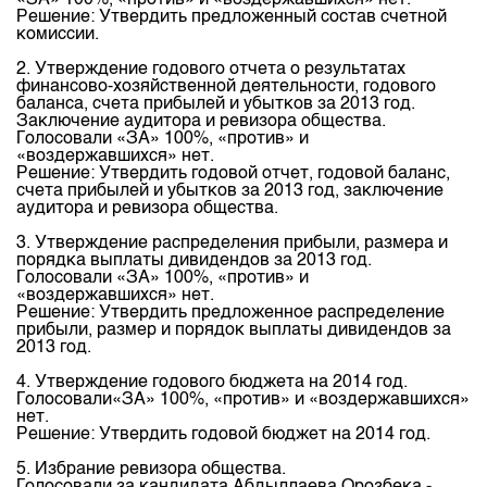
«ЗА» 100%, «против» и «воздержавшихся» нет.
Индекс и Капитализация
Наши партнеры
Финансовый рынок KG
Решение: Утвердить предложенный состав счетной
План работы на год
комиссии.
Котировки по ЦБ
Cтратегия развития
Пресс-клуб
2. Утверждение годового отчета о результатах
Котировки по драг. металлам
Корпоративные документы
25 лет ЗАО КФБ
финансово-хозяйственной деятельности, годового
баланса, счета прибылей и убытков за 2013 год.
Расписание аукционов по ГЦБ
Контакты
Заключение аудитора и ревизора общества.
Голосовали «ЗА» 100%, «против» и
Результаты аукционов ГЦБ
«воздержавшихся» нет.
Решение: Утвердить годовой отчет, годовой баланс,
Объем ГЦБ в обращении
счета прибылей и убытков за 2013 год, заключение
аудитора и ревизора общества.
Результаты аукционов по депозитам
3. Утверждение распределения прибыли, размера и
порядка выплаты дивидендов за 2013 год.
Голосовали «ЗА» 100%, «против» и
«воздержавшихся» нет.
Решение: Утвердить предложенное распределение
прибыли, размер и порядок выплаты дивидендов за
2013 год.
4. Утверждение годового бюджета на 2014 год.
Голосовали«ЗА» 100%, «против» и «воздержавшихся»
нет.
Решение: Утвердить годовой бюджет на 2014 год.
5. Избрание ревизора общества.