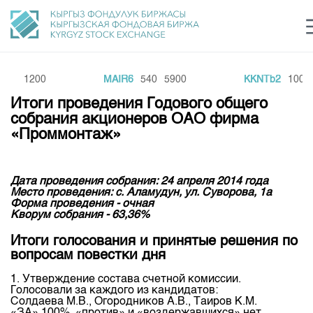
110
1200
MAIR6
540
5900
KKNTb2
100
6
Центр раскрытия информации
Сектор устойчивого развития
Ин
login
Итоги проведения Годового общего
Финансовый рынок KG
Рус
Кыр
Eng
собрания акционеров ОАО фирма
«Проммонтаж»
О нас
Направления
Общая информация
Дата проведения собрания: 24 апреля 2014 года
Место проведения: с. Аламудун, ул. Суворова, 1а
Акционеры
Форма проведения - очная
Нормативная база
Товарно-сырьевой сектор
Кворум собрания - 63,36%
Руководство
Листинг
Статистика торгов
Биржевая деятельность
Итоги голосования и принятые решения по
Внутренний аудитор
Центр раскрытия информации
вопросам повестки дня
Депозитарная деятельность
Комитеты
Учебный центр
Итоги последних торгов
Тарифы
1. Утверждение состава счетной комиссии.
Центр раскрытия информации
Голосовали за каждого из кандидатов:
Архив торгов
Участники торгов
Аналитика
Солдаева М.В., Огородников А.В., Таиров К.М.
Общая информация