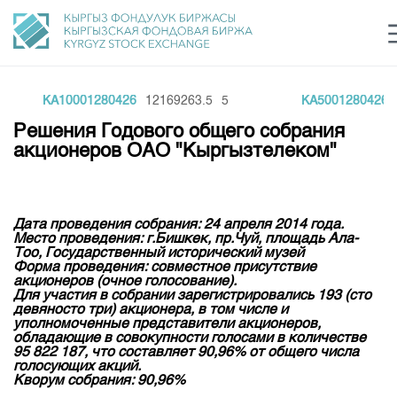
KA10001280426
12169263.5
5
KA5001280426
6
Центр раскрытия информации
Сектор устойчивого развития
Ин
login
Решения Годового общего собрания
Финансовый рынок KG
Рус
Кыр
Eng
акционеров ОАО "Кыргызтелеком"
О нас
Направления
Общая информация
Дата проведения собрания: 24 апреля 2014 года.
Место проведения: г.Бишкек, пр.Чуй, площадь Ала-
Акционеры
Тоо, Государственный исторический музей
Нормативная база
Товарно-сырьевой сектор
Форма проведения: совместное присутствие
Руководство
акционеров (очное голосование).
Листинг
Для участия в собрании зарегистрировались 193 (сто
Статистика торгов
Биржевая деятельность
Внутренний аудитор
девяносто три) акционера, в том числе и
Центр раскрытия информации
уполномоченные представители акционеров,
Депозитарная деятельность
обладающие в совокупности голосами в количестве
Комитеты
Учебный центр
Итоги последних торгов
Тарифы
95 822 187, что составляет 90,96% от общего числа
Центр раскрытия информации
голосующих акций.
Архив торгов
Участники торгов
Аналитика
Кворум собрания: 90,96%
Общая информация