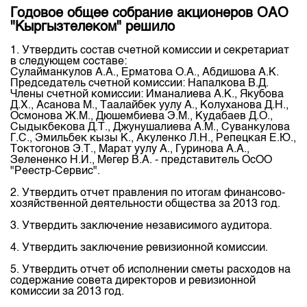
Индекс и Капитализация
Наши партнеры
Финансовый рынок KG
Годовое общее собрание акционеров ОАО
План работы на год
"Кыргызтелеком" решило
Котировки по ЦБ
Cтратегия развития
Пресс-клуб
Котировки по драг. металлам
1. Утвердить состав счетной комиссии и секретариат
Корпоративные документы
25 лет ЗАО КФБ
в следующем составе:
Расписание аукционов по ГЦБ
Сулайманкулов А.А., Ерматова О.А., Абдишова А.К.
Контакты
Председатель счетной комиссии: Напалкова В.Д.
Члены счетной комиссии: Иманалиева А.К., Якубова
Результаты аукционов ГЦБ
Д.Х., Асанова М., Таалайбек уулу А., Колуханова Д.Н.,
Осмонова Ж.М., Дюшембиева Э.М., Кудабаев Д.О.,
Объем ГЦБ в обращении
Сыдыкбекова Д.Т., Джунушалиева А.М., Суванкулова
Г.С., Эмильбек кызы К., Акуленко Л.Н., Репецкая Е.Ю.,
Результаты аукционов по депозитам
Токтогонов Э.Т., Марат уулу А., Гуринова А.А.,
Зелененко Н.И., Мегер В.А. - представитель ОсОО
"Реестр-Сервис".
2. Утвердить отчет правления по итогам финансово-
хозяйственной деятельности общества за 2013 год.
3. Утвердить заключение независимого аудитора.
4. Утвердить заключение ревизионной комиссии.
5. Утвердить отчет об исполнении сметы расходов на
содержание совета директоров и ревизионной
комиссии за 2013 год.