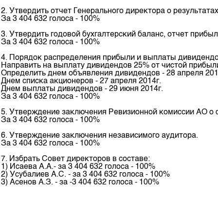
Корпоративные документы
2. Утвердить отчет Генерального директора о результата
За 3 404 632 голоса - 100%
Контакты
3. Утвердить годовой бухгалтерский баланс, отчет прибы
За 3 404 632 голоса - 100%
4. Порядок распределения прибыли и выплаты дивидендов
Направить на выплату дивидендов 25% от чистой прибыли, 
Определить днем объявления дивидендов - 28 апреля 201
Днем списка акционеров - 27 апреля 2014г.
Днем выплаты дивидендов - 29 июня 2014г.
За 3 404 632 голоса - 100%
5. Утверждение заключения Ревизионной комиссии АО о ф
За 3 404 632 голоса - 100%
6. Утверждение заключения независимого аудитора.
За 3 404 632 голоса - 100%
7. Избрать Совет директоров в составе:
1) Исаева А.А.- за 3 404 632 голоса - 100%
2) Усубалиев А.С. - за 3 404 632 голоса - 100%
3) Асенов А.З. - за -3 404 632 голоса - 100%