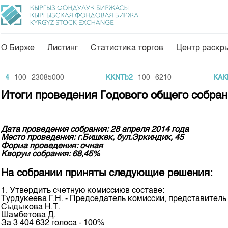
О Бирже
Листинг
Статистика торгов
Центр раскр
О нас
Направления
4
100
23085000
KKNTb2
100
6210
KAKB
Общая информация
Товарно-сырьевой с
Итоги проведения Годового общего собра
Акционеры
Листинг
Руководство
Центр раскрытия и
Дата проведения собрания: 28 апреля 2014 года
Место проведения: г.Бишкек, бул.Эркиндик, 45
Внутренний аудитор
Тарифы
Форма проведения: очная
Кворум собрания: 68,45%
Аналитика
Комитеты
На собрании приняты следующие решения:
Финансовый рынок 
Участники торгов
1. Утвердить счетную комиссиюв составе:
Пресс-клуб
Турдукеева Г.Н. - Председатель комиссии, представител
Наши партнеры
Сыдыкова Н.Т.
25 лет ЗАО КФБ
Шамбетова Д.
Cтратегия развития
За 3 404 632 голоса - 100%