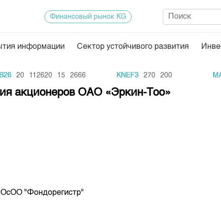
Финансовый рынок KG
ытия информации
Сектор устойчивого развития
Инве
Нормативная база
Статисти
26
20
112620
15
2666
KNEF3
270
200
MAI
ектор
Биржевая деятельность
Итоги пос
ния акционеров ОАО «Эркин-Тоо»
Депозитарная деятельность
Архив тор
нформации
Центр раскрытия информации
Индекс и 
Котировки
Котировки
KG
Расписани
Результат
ь ОсОО "Фондорегистр"
Объем ГЦ
Результат