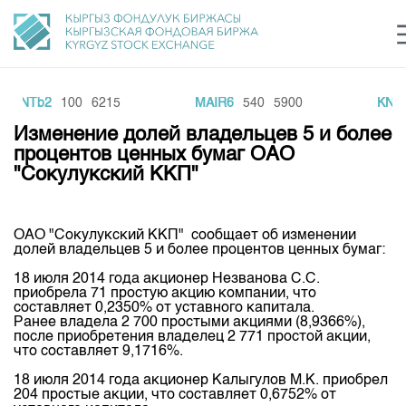
KKNTb2
100
6215
MAIR6
540
5900
KNEF
Центр раскрытия информации
Сектор устойчивого развития
Ин
login
Изменение долей владельцев 5 и более
Финансовый рынок KG
Рус
Кыр
Eng
процентов ценных бумаг ОАО
"Сокулукский ККП"
О нас
Направления
Общая информация
ОАО "Сокулукский ККП" сообщает об изменении
долей владельцев 5 и более процентов ценных бумаг:
Акционеры
Нормативная база
Товарно-сырьевой сектор
18 июля 2014 года акционер Незванова С.С.
Руководство
приобрела 71 простую акцию компании, что
Листинг
составляет 0,2350% от уставного капитала.
Статистика торгов
Биржевая деятельность
Внутренний аудитор
Ранее владела 2 700 простыми акциями (8,9366%),
Центр раскрытия информации
после приобретения владелец 2 771 простой акции,
Депозитарная деятельность
Комитеты
Учебный центр
что составляет 9,1716%.
Итоги последних торгов
Тарифы
Центр раскрытия информации
18 июля 2014 года акционер Калыгулов М.К. приобрел
Архив торгов
Участники торгов
Аналитика
Общая информация
204 простые акции, что составляет 0,6752% от