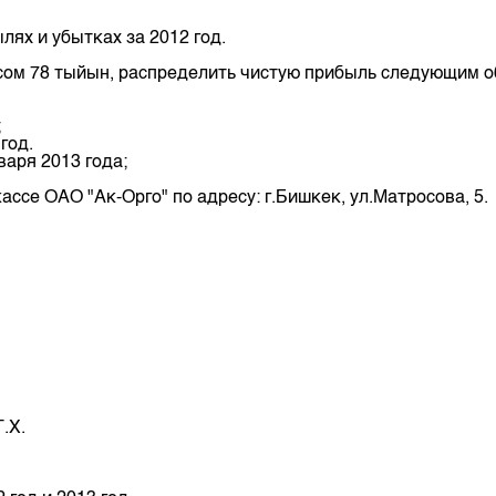
депозита
лях и убытках за 2012 год.
 сом 78 тыйын, распределить чистую прибыль следующим о
;
год.
варя 2013 года;
се ОАО "Ак-Орго" по адресу: г.Бишкек, ул.Матросова, 5.
.Х.