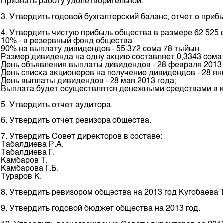
Признать работу удолетворительной.
Корпоративные документы
3. Утвердить годовой бухгалтерский баланс, отчет о прибы
Контакты
4. Утвердить чистую прибыль общества в размере 62 525
10% - в резервный фонд общества
90% на выплату дивидендов - 55 372 сома 78 тыйын
Размер дивиденда на одну акцию составляет 0,3343 сома
День объявления выплаты дивидендов - 28 февраля 2013 
День списка акционеров на получение дивидендов - 28 ян
День выплаты дивидендов - 28 мая 2013 года;
Выплата будет осуществлятся денежными средствами в кас
5. Утвердить отчет аудитора.
6. Утвердить отчет ревизора общества.
7. Утвердить Совет директоров в составе:
Табалдиева Р.А.
Табалдиева Г.
Камбаров Т.
Камбарова Г.Б.
Тураров К.
8. Утвердить ревизором общества на 2013 год Кугобаева Т
9. Утвердить годовой бюджет общества на 2013 год.