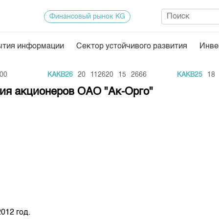
Финансовый рынок KG
ытия информации
Сектор устойчивого развития
Инве
Нормативная база
Статисти
KAKB26
20
112620
15
2666
KAKB25
18
3
ектор
Биржевая деятельность
Итоги пос
ния акционеров ОАО "Ак-Орго"
Депозитарная деятельность
Архив тор
нформации
Центр раскрытия информации
Индекс и 
Котировки
Котировки
KG
Расписани
Результат
Объем ГЦ
012 год.
Результат