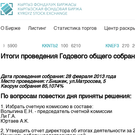
О Бирже
Листинг
Статистика торгов
Центр раскр
О нас
Направления
5900
KKNTb2
100
6210
KNEF3
270
200
Общая информация
Товарно-сырьевой с
Итоги проведения Годового общего собра
Акционеры
Листинг
Руководство
Центр раскрытия и
Дата проведения собрания: 28 февраля 2013 года
Место проведения: г.Бишкек, ул.Матросова, 5
Внутренний аудитор
Тарифы
Кворум собрания 85,1074%
Аналитика
Комитеты
По вопросам повестки дня приняты решения:
Финансовый рынок 
1. Избрать счетную комиссию в составе:
Участники торгов
Волыгина Е.Н. - председатель счетной комиссии
Пресс-клуб
Ли Г.А.
Наши партнеры
Юртаев А.К.
25 лет ЗАО КФБ
Cтратегия развития
2. Утвердить отчет директора об итогах деятельности за 2