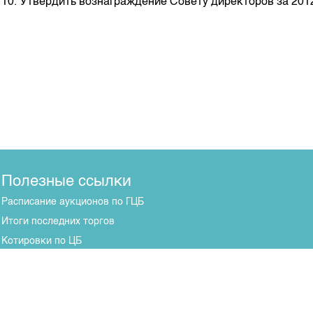
10. Утвердить вознаграждение Совету директоров за 2012 
Полезные ссылки
Расписание аукционов по ГЦБ
Итоги последних торгов
Котировки по ЦБ
Центр раскрытия информации