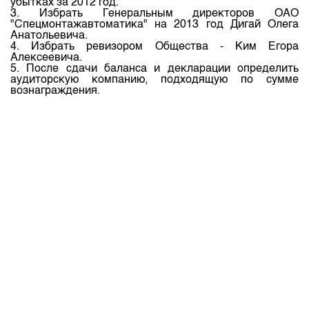
убытках за 2012 год.
Индекс и Капитализация
Наши партнеры
Финансовый рынок KG
План работы на год
3. Избрать Генеральным директоров ОАО
"Спецмонтажавтоматика" на 2013 год Дигай Олега
Котировки по ЦБ
Cтратегия развития
Пресс-клуб
Анатольевича.
4. Избрать ревизором Общества - Ким Егора
Котировки по драг. металлам
Корпоративные документы
25 лет ЗАО КФБ
Алексеевича.
5. После сдачи баланса и декларации определить
Расписание аукционов по ГЦБ
Контакты
аудиторскую компанию, подходящую по сумме
вознаграждения.
Результаты аукционов ГЦБ
Объем ГЦБ в обращении
Результаты аукционов по депозитам