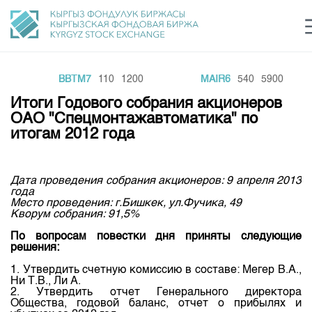
BBTM7
110
1200
MAIR6
540
5900
Центр раскрытия информации
Сектор устойчивого развития
Ин
login
Итоги Годового собрания акционеров
Финансовый рынок KG
Рус
Кыр
Eng
ОАО "Спецмонтажавтоматика" по
итогам 2012 года
О нас
Направления
Общая информация
Дата проведения собрания акционеров: 9 апреля 2013
года
Акционеры
Место проведения: г.Бишкек, ул.Фучика, 49
Нормативная база
Товарно-сырьевой сектор
Кворум собрания: 91,5%
Руководство
Листинг
По вопросам повестки дня приняты следующие
Статистика торгов
Биржевая деятельность
Внутренний аудитор
решения:
Центр раскрытия информации
Депозитарная деятельность
Комитеты
Учебный центр
1. Утвердить счетную комиссию в составе: Мегер В.А.,
Итоги последних торгов
Тарифы
Ни Т.В., Ли А.
Центр раскрытия информации
2. Утвердить отчет Генерального директора
Архив торгов
Участники торгов
Аналитика
Общая информация
Общества, годовой баланс, отчет о прибылях и