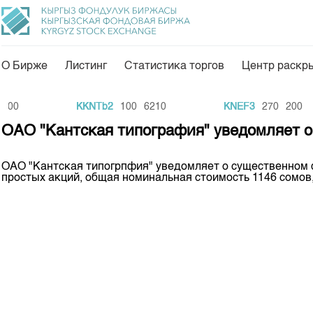
О Бирже
Листинг
Статистика торгов
Центр раскр
О нас
Направления
00
KKNTb2
100
6210
KNEF3
270
200
Общая информация
Товарно-сырьевой с
ОАО "Кантская типография" уведомляет 
Акционеры
Листинг
ОАО "Кантская типогрпфия" уведомляет о существенном ф
Руководство
Центр раскрытия и
простых акций, общая номинальная стоимость 1146 сомов,
Внутренний аудитор
Тарифы
Аналитика
Комитеты
Финансовый рынок 
Участники торгов
Пресс-клуб
Наши партнеры
25 лет ЗАО КФБ
Cтратегия развития