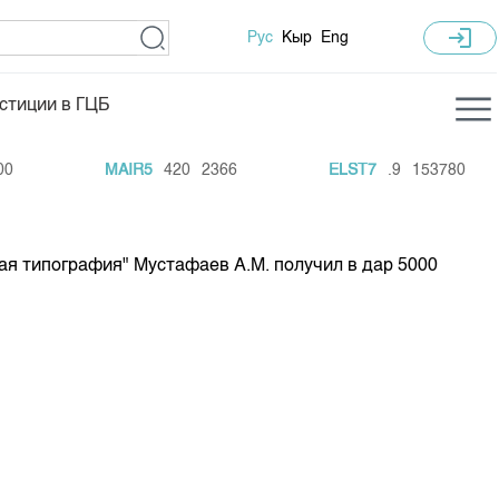
login
Рус
Кыр
Eng
стиции в ГЦБ
ка торгов
Учебный центр
MAIR5
420
2366
ELST7
.9
153780
ледних торгов
Общая информация
гов
План работы на год
ая типография" Мустафаев А.М. получил в дар 5000
Капитализация
 по ЦБ
 по драг. металлам
е аукционов по ГЦБ
ы аукционов ГЦБ
Б в обращении
ы аукционов по