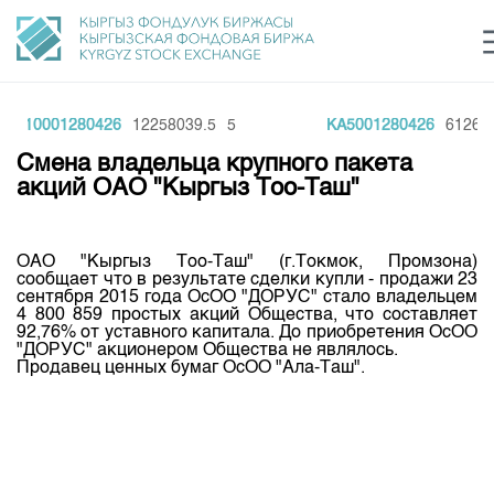
KA10001280426
12258039.5
5
KA5001280426
612611
Центр раскрытия информации
Сектор устойчивого развития
Ин
login
Смена владельца крупного пакета
Финансовый рынок KG
Рус
Кыр
Eng
акций ОАО "Кыргыз Тоо-Таш"
О нас
ОАО "Кыргыз Тоо-Таш" (г.Токмок, Промзона)
Направления
Общая информация
сообщает что в результате сделки купли - продажи 23
сентября 2015 года ОсОО "ДОРУС" стало владельцем
Акционеры
4 800 859 простых акций Общества, что составляет
Нормативная база
Товарно-сырьевой сектор
92,76% от уставного капитала. До приобретения ОсОО
Руководство
"ДОРУС" акционером Общества не являлось.
Листинг
Продавец ценных бумаг ОсОО "Ала-Таш".
Статистика торгов
Биржевая деятельность
Внутренний аудитор
Центр раскрытия информации
Депозитарная деятельность
Комитеты
Учебный центр
Итоги последних торгов
Тарифы
Центр раскрытия информации
Архив торгов
Участники торгов
Аналитика
Общая информация