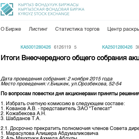
О Бирже
Листинг
Статистика торгов
Центр раскр
О нас
Направления
KA5001280426
6126119
5
KA2501280426
30
Общая информация
Товарно-сырьевой с
Итоги Внеочередного общего собрания а
Акционеры
Листинг
Руководство
Центр раскрытия и
Дата проведения собрания: 2 ноября 2015 года
Место проведения: г.Бишкек, ул.Орозбекова, 52-54
Внутренний аудитор
Тарифы
По вопросам повестки дня акционерами приняты решения
Аналитика
Комитеты
1. Избрать счетную комиссию в следующем составе:
Финансовый рынок 
1. Кованов А.В. - представитель ЗАО "Телесат"
Участники торгов
2. Кожабекова А.Н.
Пресс-клуб
3. Шабданов Т.А.
Наши партнеры
25 лет ЗАО КФБ
2.1. Досрочно прекратить полномочия членов Совета дир
Cтратегия развития
1. Марасулова Алишера Абдумаликовича
2. Аль Маухруки Ахмеда Абдулы