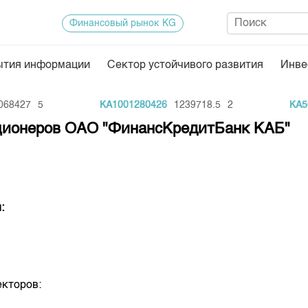
Финансовый рынок KG
ытия информации
Сектор устойчивого развития
Инве
Нормативная база
Статисти
68427
5
KA1001280426
1239718.5
2
KA50
ектор
Биржевая деятельность
Итоги пос
кционеров ОАО "ФинансКредитБанк КАБ"
Депозитарная деятельность
Архив тор
нформации
Центр раскрытия информации
Индекс и 
Котировки
:
Котировки
KG
Расписани
Результат
Объем ГЦ
екторов:
Результат