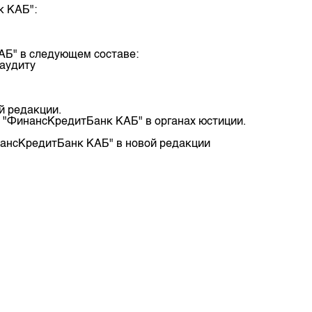
к КАБ":
депозита
АБ" в следующем составе:
 аудиту
й редакции.
 "ФинансКредитБанк КАБ" в органах юстиции.
нансКредитБанк КАБ" в новой редакции