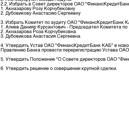
Корпоративные документы
2.2. Избрать в Совет директоров ОАО "ФинансКредитБан
1. Акназарову Розу Корчубековну
Контакты
2. Дубовикову Анастасию Сергеевну
3. Избрать Комитет по аудиту ОАО "ФинансКредитБанк К
1. Алиев Данияр Курсантович - Председател Комитета по
2. Акназарова Роза Корчубековна
3. Дубовикова Анастасия Сергеевна
4. Утвердить Устав ОАО "ФинансКредитБанк КАБ" в ново
Правлению Банка провести перерегистрацию Устава ОАО
5. Утвердить Положение "О Совете директоров ОАО "Фи
6. Утвердить решение о совершении крупной сделки.